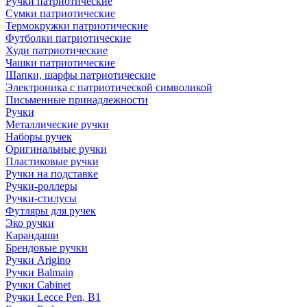
Ручки патриотические
Сумки патриотические
Термокружки патриотические
Футболки патриотические
Худи патриотические
Чашки патриотические
Шапки, шарфы патриотические
Электроника с патриотической символикой
Письменные принадлежности
Ручки
Металлические ручки
Наборы ручек
Оригинальные ручки
Пластиковые ручки
Ручки на подставке
Ручки-роллеры
Ручки-стилусы
Футляры для ручек
Эко ручки
Карандаши
Брендовые ручки
Ручки Arigino
Ручки Balmain
Ручки Cabinet
Ручки Lecce Pen, B1