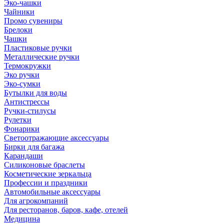
Эко-чашки
Чайники
Промо сувениры
Брелоки
Чашки
Пластиковые ручки
Металлические ручки
Термокружки
Эко ручки
Эко-сумки
Бутылки для воды
Антистрессы
Ручки-стилусы
Рулетки
Фонарики
Светоотражающие аксессуары
Бирки для багажа
Карандаши
Силиконовые браслеты
Косметические зеркальца
Профессии и праздники
Автомобильные аксессуары
Для агрокомпаний
Для ресторанов, баров, кафе, отелей
Медицина