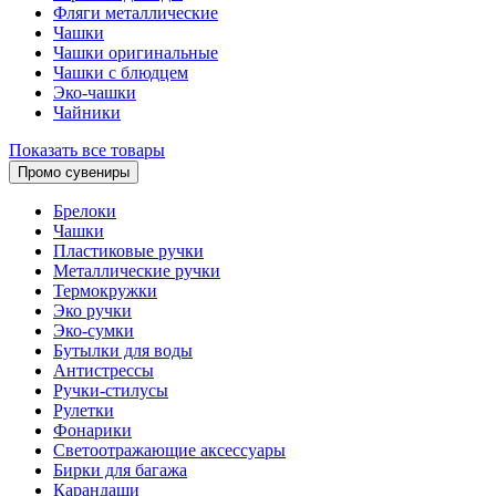
Фляги металлические
Чашки
Чашки оригинальные
Чашки с блюдцем
Эко-чашки
Чайники
Показать все товары
Промо сувениры
Брелоки
Чашки
Пластиковые ручки
Металлические ручки
Термокружки
Эко ручки
Эко-сумки
Бутылки для воды
Антистрессы
Ручки-стилусы
Рулетки
Фонарики
Светоотражающие аксессуары
Бирки для багажа
Карандаши