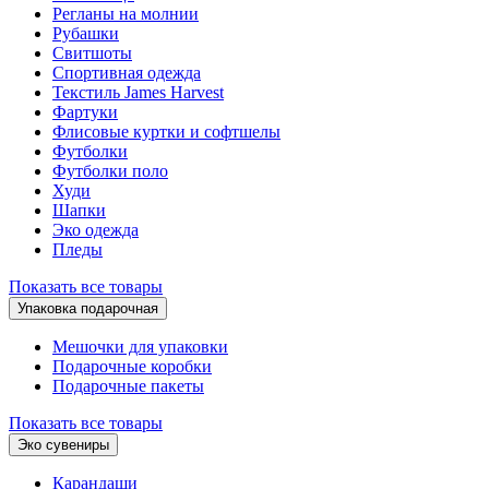
Регланы на молнии
Рубашки
Свитшоты
Спортивная одежда
Текстиль James Harvest
Фартуки
Флисовые куртки и софтшелы
Футболки
Футболки поло
Худи
Шапки
Эко одежда
Пледы
Показать все товары
Упаковка подарочная
Мешочки для упаковки
Подарочные коробки
Подарочные пакеты
Показать все товары
Эко сувениры
Карандаши