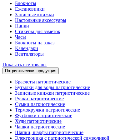
Блокноты
Ежедневники
Записные книжки
Настольные аксессуары
Папки
Стикеры для заметок
Часы
Блокноты на заказ
Календари
Вентиляторы
Показать все товары
Патриотическая продукция
Браслеты патриотические
Бутылки для воды патриотические
Записные книжки патриотические
Ручки патриотические
Сумки патриотические
Термокружки патриотические
Футболки патриотические
Худи патриотические
Чашки патриотические
Шапки, шарфы патриотические
Электроника с патриотической символикой