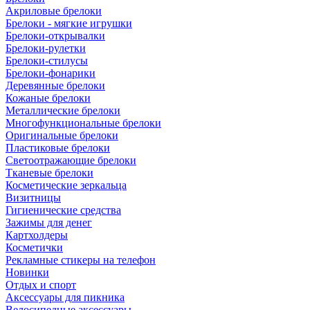
Акриловые брелоки
Брелоки - мягкие игрушки
Брелоки-открывалки
Брелоки-рулетки
Брелоки-стилусы
Брелоки-фонарики
Деревянные брелоки
Кожаные брелоки
Металлические брелоки
Многофункциональные брелоки
Оригинальные брелоки
Пластиковые брелоки
Светоотражающие брелоки
Тканевые брелоки
Косметические зеркальца
Визитницы
Гигиенические средства
Зажимы для денег
Картхолдеры
Косметички
Рекламные стикеры на телефон
Новинки
Отдых и спорт
Аксессуары для пикника
Велосипедные аксессуары