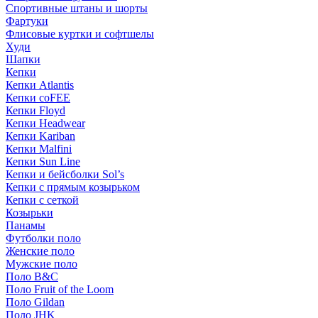
Спортивные штаны и шорты
Фартуки
Флисовые куртки и софтшелы
Худи
Шапки
Кепки
Кепки Atlantis
Кепки coFEE
Кепки Floyd
Кепки Headwear
Кепки Kariban
Кепки Malfini
Кепки Sun Line
Кепки и бейсболки Sol’s
Кепки с прямым козырьком
Кепки с сеткой
Козырьки
Панамы
Футболки поло
Женские поло
Мужские поло
Поло B&C
Поло Fruit of the Loom
Поло Gildan
Поло JHK