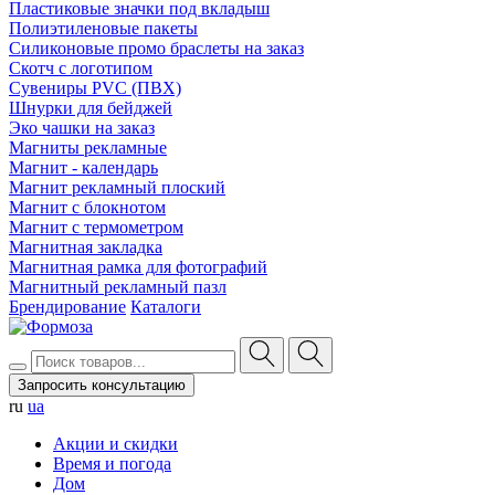
Пластиковые значки под вкладыш
Полиэтиленовые пакеты
Силиконовые промо браслеты на заказ
Скотч с логотипом
Сувениры PVC (ПВХ)
Шнурки для бейджей
Эко чашки на заказ
Магниты рекламные
Магнит - календарь
Магнит рекламный плоский
Магнит с блокнотом
Магнит с термометром
Магнитная закладка
Магнитная рамка для фотографий
Магнитный рекламный пазл
Брендирование
Каталоги
Запросить консультацию
ru
ua
Акции и скидки
Время и погода
Дом