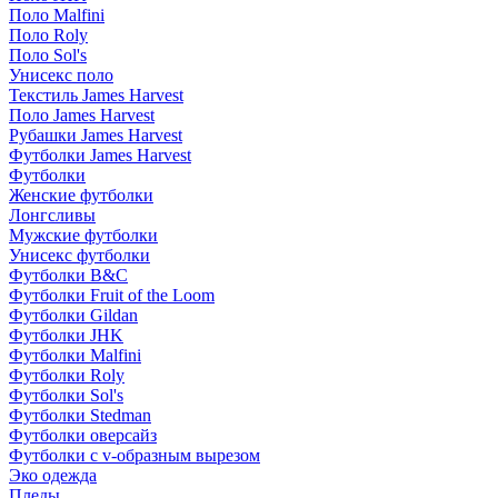
Поло Malfini
Поло Roly
Поло Sol's
Унисекс поло
Текстиль James Harvest
Поло James Harvest
Рубашки James Harvest
Футболки James Harvest
Футболки
Женские футболки
Лонгсливы
Мужские футболки
Унисекс футболки
Футболки B&C
Футболки Fruit of the Loom
Футболки Gildan
Футболки JHK
Футболки Malfini
Футболки Roly
Футболки Sol's
Футболки Stedman
Футболки оверсайз
Футболки с v-образным вырезом
Эко одежда
Пледы