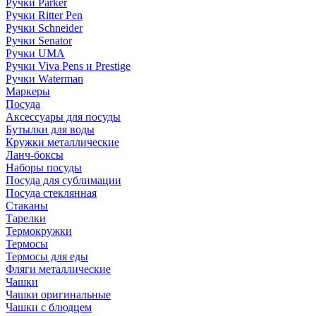
Ручки Parker
Ручки Ritter Pen
Ручки Schneider
Ручки Senator
Ручки UMA
Ручки Viva Pens и Prestige
Ручки Waterman
Маркеры
Посуда
Аксессуары для посуды
Бутылки для воды
Кружки металлические
Ланч-боксы
Наборы посуды
Посуда для сублимации
Посуда стеклянная
Стаканы
Тарелки
Термокружки
Термосы
Термосы для еды
Фляги металлические
Чашки
Чашки оригинальные
Чашки с блюдцем