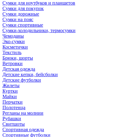
Сумки для ноутбуков и планшетов
Сумки для покупок
Сумки дорожные
Сумки на пояс
Сумки спортивные
Сумки-холодильники, термосумки
Чемоданы
Эко-сумки
Косметички
Текстиль
Брюки, шорты
Ветровки
Детская одежда
Детские кепки, бейсболки
Детские футболки
Жилеты
Куртки
Майки
Перчатки
Полотенца
Регланы на молнии
Рубашки
Свитшоты
Спортивная одежда
Спортивные футболки