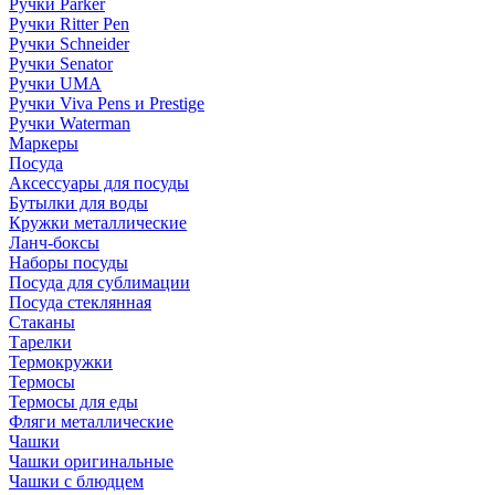
Ручки Parker
Ручки Ritter Pen
Ручки Schneider
Ручки Senator
Ручки UMA
Ручки Viva Pens и Prestige
Ручки Waterman
Маркеры
Посуда
Аксессуары для посуды
Бутылки для воды
Кружки металлические
Ланч-боксы
Наборы посуды
Посуда для сублимации
Посуда стеклянная
Стаканы
Тарелки
Термокружки
Термосы
Термосы для еды
Фляги металлические
Чашки
Чашки оригинальные
Чашки с блюдцем