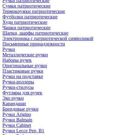
Ручки патриотические
Сумки патриотические
Термокружки патриотические
Футболки патриотические
Худи патриотические
Чашки патриотические
Шапки, шарфы патриотические
Электроника с патриотической символикой
Письменные принадлежности
Ручки
Металлические ручки
Наборы ручек
Оригинальные ручки
Пластиковые ручки
Ручки на подставке
Ручки-роллеры
Ручки-стилусы
Футляры для ручек
Эко ручки
Карандаши
Брендовые ручки
Ручки Arigino
Ручки Balmain
Ручки Cabinet
Ручки Lecce Pen, B1