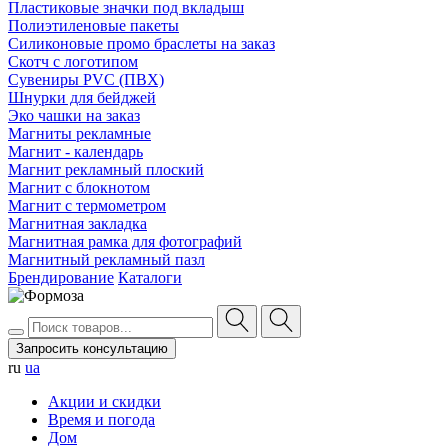
Пластиковые значки под вкладыш
Полиэтиленовые пакеты
Силиконовые промо браслеты на заказ
Скотч с логотипом
Сувениры PVC (ПВХ)
Шнурки для бейджей
Эко чашки на заказ
Магниты рекламные
Магнит - календарь
Магнит рекламный плоский
Магнит с блокнотом
Магнит с термометром
Магнитная закладка
Магнитная рамка для фотографий
Магнитный рекламный пазл
Брендирование
Каталоги
Запросить консультацию
ru
ua
Акции и скидки
Время и погода
Дом