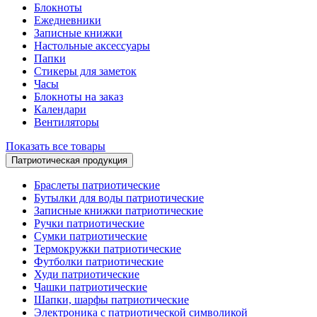
Блокноты
Ежедневники
Записные книжки
Настольные аксессуары
Папки
Стикеры для заметок
Часы
Блокноты на заказ
Календари
Вентиляторы
Показать все товары
Патриотическая продукция
Браслеты патриотические
Бутылки для воды патриотические
Записные книжки патриотические
Ручки патриотические
Сумки патриотические
Термокружки патриотические
Футболки патриотические
Худи патриотические
Чашки патриотические
Шапки, шарфы патриотические
Электроника с патриотической символикой