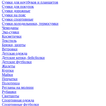
Сумки для ноутбуков и планшетов
Сумки для покупок
Сумки дорожные
Сумки на пояс
Сумки спортивные
Сумки-холодильники, термосумки
Чемоданы
Эко-сумки
Косметички
Текстиль
Брюки, шорты
Ветровки
Детская одежда
Детские кепки, бейсболки
Детские футболки
Жилеты
Куртки
Майки
Перчатки
Полотенца
Регланы на молнии
Рубашки
Свитшоты
Спортивная одежда
Спортивные футболки