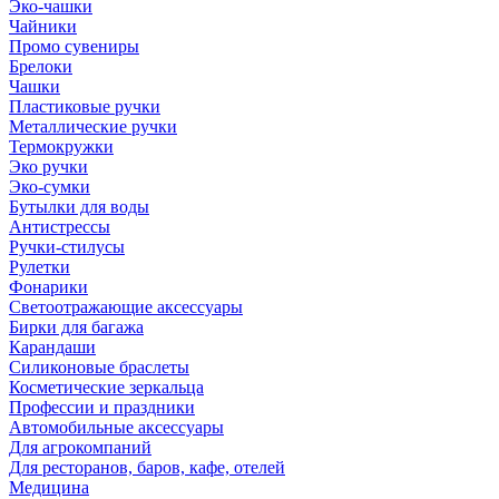
Эко-чашки
Чайники
Промо сувениры
Брелоки
Чашки
Пластиковые ручки
Металлические ручки
Термокружки
Эко ручки
Эко-сумки
Бутылки для воды
Антистрессы
Ручки-стилусы
Рулетки
Фонарики
Светоотражающие аксессуары
Бирки для багажа
Карандаши
Силиконовые браслеты
Косметические зеркальца
Профессии и праздники
Автомобильные аксессуары
Для агрокомпаний
Для ресторанов, баров, кафе, отелей
Медицина