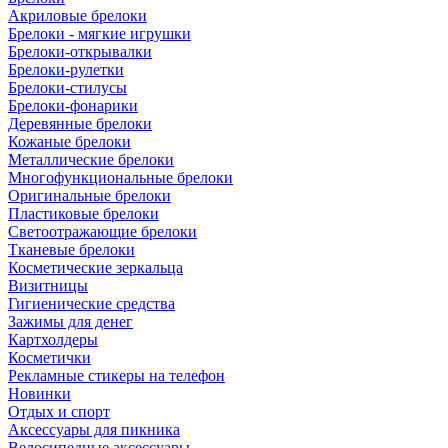
Акриловые брелоки
Брелоки - мягкие игрушки
Брелоки-открывалки
Брелоки-рулетки
Брелоки-стилусы
Брелоки-фонарики
Деревянные брелоки
Кожаные брелоки
Металлические брелоки
Многофункциональные брелоки
Оригинальные брелоки
Пластиковые брелоки
Светоотражающие брелоки
Тканевые брелоки
Косметические зеркальца
Визитницы
Гигиенические средства
Зажимы для денег
Картхолдеры
Косметички
Рекламные стикеры на телефон
Новинки
Отдых и спорт
Аксессуары для пикника
Велосипедные аксессуары