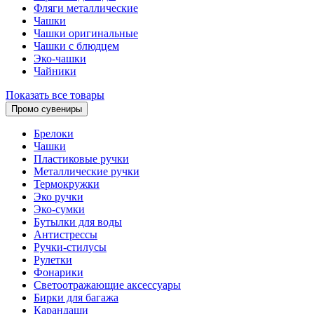
Фляги металлические
Чашки
Чашки оригинальные
Чашки с блюдцем
Эко-чашки
Чайники
Показать все товары
Промо сувениры
Брелоки
Чашки
Пластиковые ручки
Металлические ручки
Термокружки
Эко ручки
Эко-сумки
Бутылки для воды
Антистрессы
Ручки-стилусы
Рулетки
Фонарики
Светоотражающие аксессуары
Бирки для багажа
Карандаши