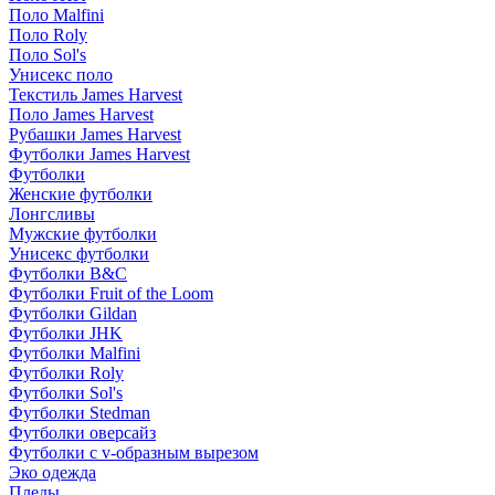
Поло Malfini
Поло Roly
Поло Sol's
Унисекс поло
Текстиль James Harvest
Поло James Harvest
Рубашки James Harvest
Футболки James Harvest
Футболки
Женские футболки
Лонгсливы
Мужские футболки
Унисекс футболки
Футболки B&C
Футболки Fruit of the Loom
Футболки Gildan
Футболки JHK
Футболки Malfini
Футболки Roly
Футболки Sol's
Футболки Stedman
Футболки оверсайз
Футболки с v-образным вырезом
Эко одежда
Пледы