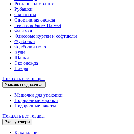
Регланы на молнии
Рубашки
Свитшоты
Спортивная одежда
Текстиль James Harvest
Фартуки
Флисовые куртки и софтшелы
Футболки
Футболки поло
Худи
Шапки
Эко одежда
Пледы
Показать все товары
Упаковка подарочная
Мешочки для упаковки
Подарочные коробки
Подарочные пакеты
Показать все товары
Эко сувениры
Карандаши