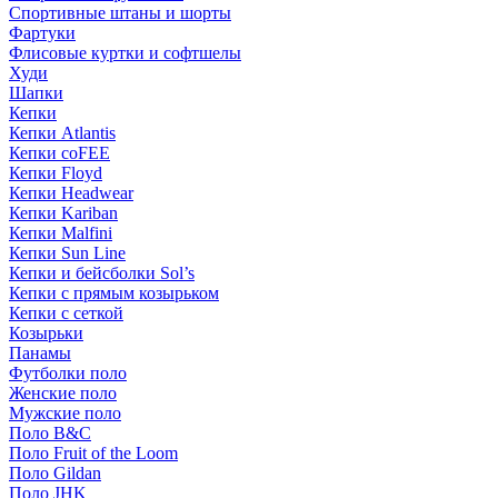
Спортивные штаны и шорты
Фартуки
Флисовые куртки и софтшелы
Худи
Шапки
Кепки
Кепки Atlantis
Кепки coFEE
Кепки Floyd
Кепки Headwear
Кепки Kariban
Кепки Malfini
Кепки Sun Line
Кепки и бейсболки Sol’s
Кепки с прямым козырьком
Кепки с сеткой
Козырьки
Панамы
Футболки поло
Женские поло
Мужские поло
Поло B&C
Поло Fruit of the Loom
Поло Gildan
Поло JHK