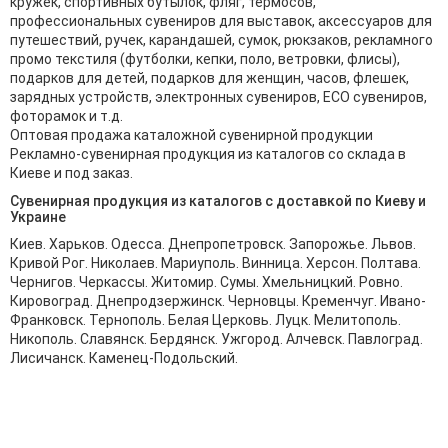
кружек, спортивных бутылок, фляг, термосов,
профессиональных сувениров для выставок, аксессуаров для
путешествий, ручек, карандашей, сумок, рюкзаков, рекламного
промо текстиля (футболки, кепки, поло, ветровки, флисы),
подарков для детей, подарков для женщин, часов, флешек,
зарядных устройств, электронных сувениров, ECO сувениров,
фоторамок и т.д.
Оптовая продажа каталожной сувенирной продукции
Рекламно-сувенирная продукция из каталогов со склада в
Киеве и под заказ.
Cувенирная продукция из каталогов с доставкой по Киеву и
Украине
Киев. Харьков. Одесса. Днепропетровск. Запорожье. Львов.
Кривой Рог. Николаев. Мариуполь. Винница. Херсон. Полтава.
Чернигов. Черкассы. Житомир. Сумы. Хмельницкий. Ровно.
Кировоград. Днепродзержинск. Черновцы. Кременчуг. Ивано-
Франковск. Тернополь. Белая Церковь. Луцк. Мелитополь.
Никополь. Славянск. Бердянск. Ужгород. Алчевск. Павлоград.
Лисичанск. Каменец-Подольский.