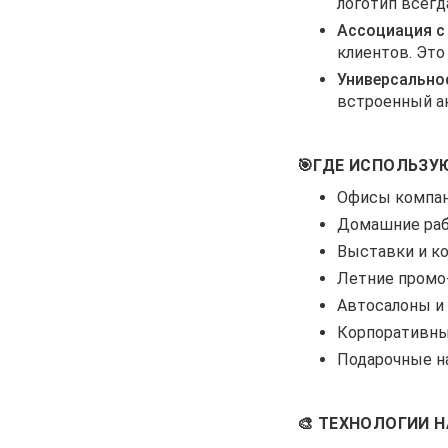
логотип всегда
Ассоциация с
клиентов. Эт
Универсально
встроенный ак
🎯ГДЕ ИСПОЛЬЗУ
Офисы компан
Домашние раб
Выставки и к
Летние промо
Автосалоны и 
Корпоративные
Подарочные н
🎨 ТЕХНОЛОГИИ 