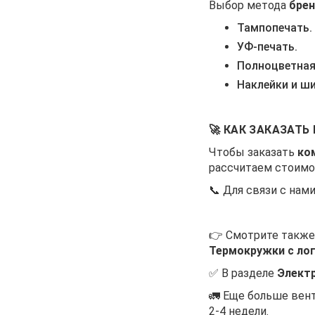
Выбор метода
бре
Тампопечать.
УФ-печать.
Полноцветная
Наклейки и ш
🚀 КАК ЗАКАЗАТ
Чтобы заказать
ко
рассчитаем стоимо
📞 Для связи с нами
👉 Смотрите также
Термокружки с ло
✅ В разделе
Электр
🚛 Еще больше вен
2-4 недели.