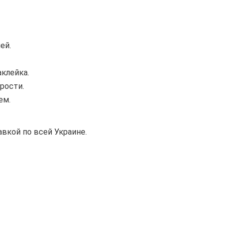
ей.
аклейка.
рости.
ем.
вкой по всей Украине.