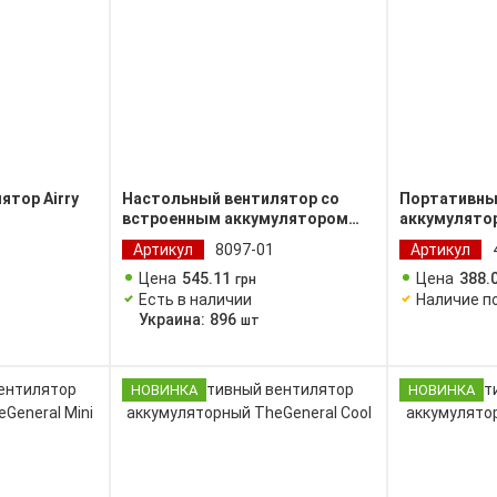
ятор Airry
Настольный вентилятор со
Портативны
встроенным аккумулятором
аккумулято
WindGo
Spin
Артикул
8097-01
Артикул
Цена
545
.
11
Цена
388
.
грн
Есть в наличии
Наличие п
Украина:
896
шт
НОВИНКА
НОВИНКА