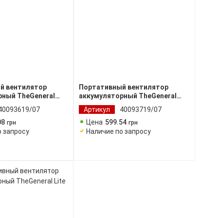
й вентилятор
Портативный вентилятор
рный TheGeneral
аккумуляторный TheGeneral
Swift
40093619/07
Артикул
40093719/07
08
Цена
599
.
54
грн
грн
о запросу
Наличие по запросу