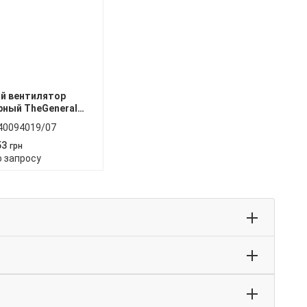
й вентилятор
рный TheGeneral
40094019/07
53
грн
о запросу