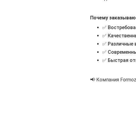
Почему заказывают
✅
Востребова
✅
Качественн
✅
Различные 
✅
Современны
✅
Быстрая от
📢 Компания Formo