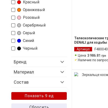
Красный
Оранжевый
Розовый
Серебряный
Серый
Телескопические т
Синий
DENALI для ходьбы
Черный
Артикул
F480040
Цена
3 986
.
81
грн
Наличие по запро
Бренд
Материал
Состав
Показать 9 ед
Сбросить