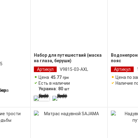
Набор для путешествий (маска
Водонепрон
на глаза, беруши)
пояс
5
Артикул
V9815-03-AXL
Артикул
Цена
45
.
77
Цена по з
грн
Есть в наличии
Наличие п
Украина:
80
шт