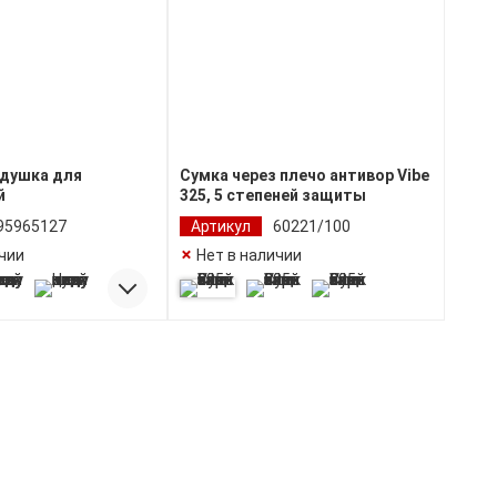
одушка для
Сумка через плечо антивор Vibe
й
325, 5 степеней защиты
95965127
Артикул
60221/100
ичии
Нет в наличии