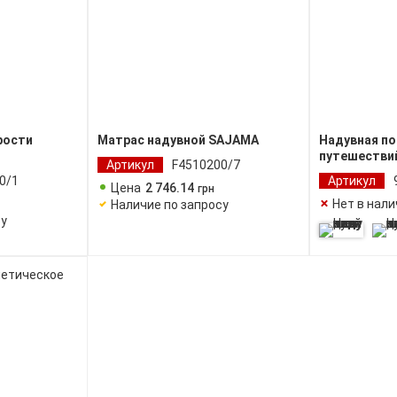
рости
Матрас надувной SAJAMA
Надувная п
путешестви
Артикул
F4510200/7
0/1
Артикул
Цена
2 746
.
14
грн
Нет в нал
Наличие по запросу
су