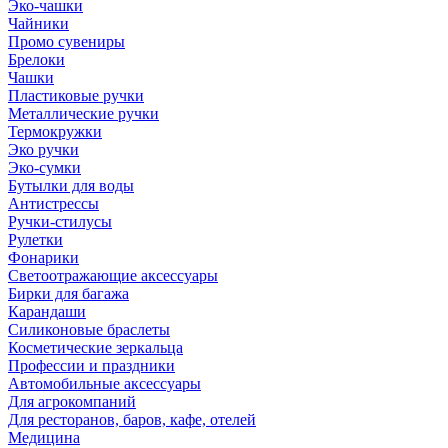
Эко-чашки
Чайники
Промо сувениры
Брелоки
Чашки
Пластиковые ручки
Металлические ручки
Термокружки
Эко ручки
Эко-сумки
Бутылки для воды
Антистрессы
Ручки-стилусы
Рулетки
Фонарики
Светоотражающие аксессуары
Бирки для багажа
Карандаши
Силиконовые браслеты
Косметические зеркальца
Профессии и праздники
Автомобильные аксессуары
Для агрокомпаний
Для ресторанов, баров, кафе, отелей
Медицина