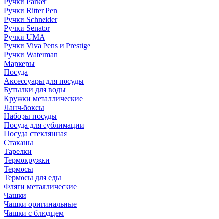
Ручки Parker
Ручки Ritter Pen
Ручки Schneider
Ручки Senator
Ручки UMA
Ручки Viva Pens и Prestige
Ручки Waterman
Маркеры
Посуда
Аксессуары для посуды
Бутылки для воды
Кружки металлические
Ланч-боксы
Наборы посуды
Посуда для сублимации
Посуда стеклянная
Стаканы
Тарелки
Термокружки
Термосы
Термосы для еды
Фляги металлические
Чашки
Чашки оригинальные
Чашки с блюдцем