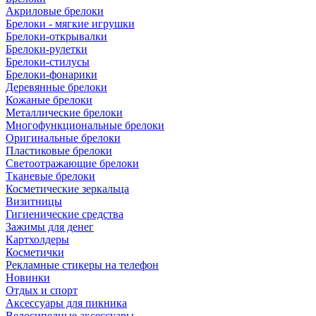
Акриловые брелоки
Брелоки - мягкие игрушки
Брелоки-открывалки
Брелоки-рулетки
Брелоки-стилусы
Брелоки-фонарики
Деревянные брелоки
Кожаные брелоки
Металлические брелоки
Многофункциональные брелоки
Оригинальные брелоки
Пластиковые брелоки
Светоотражающие брелоки
Тканевые брелоки
Косметические зеркальца
Визитницы
Гигиенические средства
Зажимы для денег
Картхолдеры
Косметички
Рекламные стикеры на телефон
Новинки
Отдых и спорт
Аксессуары для пикника
Велосипедные аксессуары