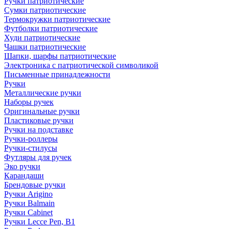
Ручки патриотические
Сумки патриотические
Термокружки патриотические
Футболки патриотические
Худи патриотические
Чашки патриотические
Шапки, шарфы патриотические
Электроника с патриотической символикой
Письменные принадлежности
Ручки
Металлические ручки
Наборы ручек
Оригинальные ручки
Пластиковые ручки
Ручки на подставке
Ручки-роллеры
Ручки-стилусы
Футляры для ручек
Эко ручки
Карандаши
Брендовые ручки
Ручки Arigino
Ручки Balmain
Ручки Cabinet
Ручки Lecce Pen, B1