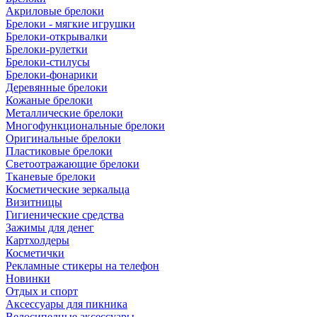
Акриловые брелоки
Брелоки - мягкие игрушки
Брелоки-открывалки
Брелоки-рулетки
Брелоки-стилусы
Брелоки-фонарики
Деревянные брелоки
Кожаные брелоки
Металлические брелоки
Многофункциональные брелоки
Оригинальные брелоки
Пластиковые брелоки
Светоотражающие брелоки
Тканевые брелоки
Косметические зеркальца
Визитницы
Гигиенические средства
Зажимы для денег
Картхолдеры
Косметички
Рекламные стикеры на телефон
Новинки
Отдых и спорт
Аксессуары для пикника
Велосипедные аксессуары