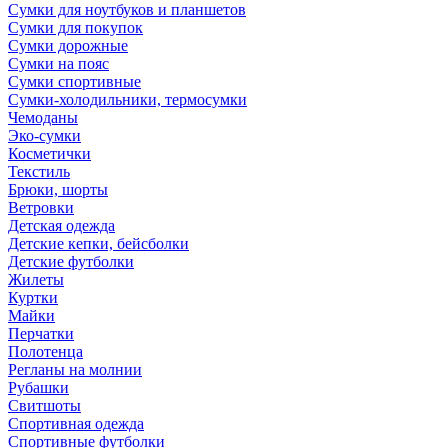
Сумки для ноутбуков и планшетов
Сумки для покупок
Сумки дорожные
Сумки на пояс
Сумки спортивные
Сумки-холодильники, термосумки
Чемоданы
Эко-сумки
Косметички
Текстиль
Брюки, шорты
Ветровки
Детская одежда
Детские кепки, бейсболки
Детские футболки
Жилеты
Куртки
Майки
Перчатки
Полотенца
Регланы на молнии
Рубашки
Свитшоты
Спортивная одежда
Спортивные футболки