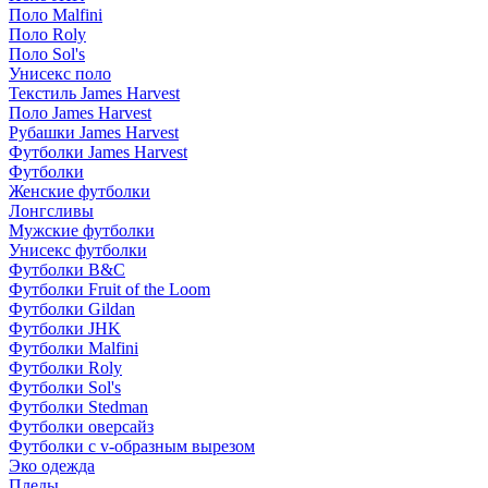
Поло Malfini
Поло Roly
Поло Sol's
Унисекс поло
Текстиль James Harvest
Поло James Harvest
Рубашки James Harvest
Футболки James Harvest
Футболки
Женские футболки
Лонгсливы
Мужские футболки
Унисекс футболки
Футболки B&C
Футболки Fruit of the Loom
Футболки Gildan
Футболки JHK
Футболки Malfini
Футболки Roly
Футболки Sol's
Футболки Stedman
Футболки оверсайз
Футболки с v-образным вырезом
Эко одежда
Пледы