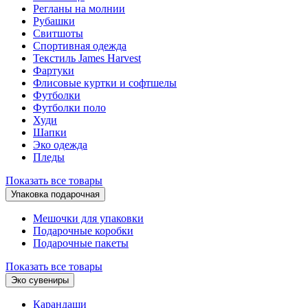
Регланы на молнии
Рубашки
Свитшоты
Спортивная одежда
Текстиль James Harvest
Фартуки
Флисовые куртки и софтшелы
Футболки
Футболки поло
Худи
Шапки
Эко одежда
Пледы
Показать все товары
Упаковка подарочная
Мешочки для упаковки
Подарочные коробки
Подарочные пакеты
Показать все товары
Эко сувениры
Карандаши