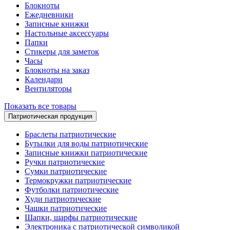
Блокноты
Ежедневники
Записные книжки
Настольные аксессуары
Папки
Стикеры для заметок
Часы
Блокноты на заказ
Календари
Вентиляторы
Показать все товары
Патриотическая продукция
Браслеты патриотические
Бутылки для воды патриотические
Записные книжки патриотические
Ручки патриотические
Сумки патриотические
Термокружки патриотические
Футболки патриотические
Худи патриотические
Чашки патриотические
Шапки, шарфы патриотические
Электроника с патриотической символикой