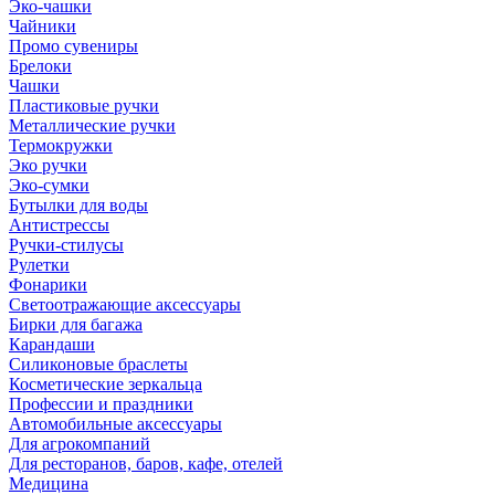
Эко-чашки
Чайники
Промо сувениры
Брелоки
Чашки
Пластиковые ручки
Металлические ручки
Термокружки
Эко ручки
Эко-сумки
Бутылки для воды
Антистрессы
Ручки-стилусы
Рулетки
Фонарики
Светоотражающие аксессуары
Бирки для багажа
Карандаши
Силиконовые браслеты
Косметические зеркальца
Профессии и праздники
Автомобильные аксессуары
Для агрокомпаний
Для ресторанов, баров, кафе, отелей
Медицина