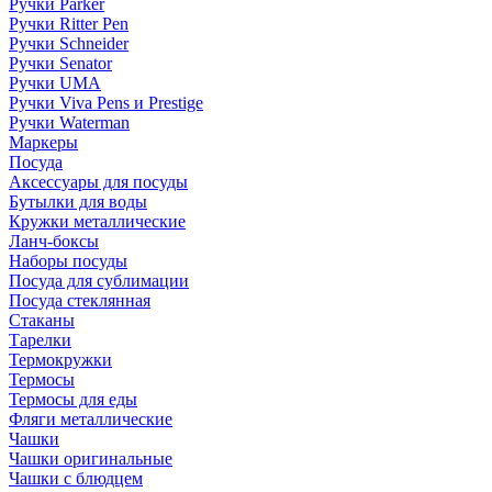
Ручки Parker
Ручки Ritter Pen
Ручки Schneider
Ручки Senator
Ручки UMA
Ручки Viva Pens и Prestige
Ручки Waterman
Маркеры
Посуда
Аксессуары для посуды
Бутылки для воды
Кружки металлические
Ланч-боксы
Наборы посуды
Посуда для сублимации
Посуда стеклянная
Стаканы
Тарелки
Термокружки
Термосы
Термосы для еды
Фляги металлические
Чашки
Чашки оригинальные
Чашки с блюдцем