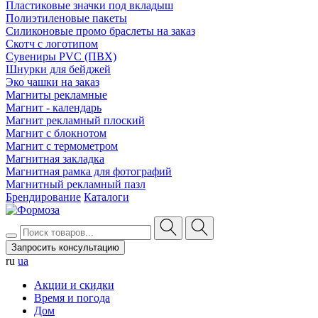
Пластиковые значки под вкладыш
Полиэтиленовые пакеты
Силиконовые промо браслеты на заказ
Скотч с логотипом
Сувениры PVC (ПВХ)
Шнурки для бейджей
Эко чашки на заказ
Магниты рекламные
Магнит - календарь
Магнит рекламный плоский
Магнит с блокнотом
Магнит с термометром
Магнитная закладка
Магнитная рамка для фотографий
Магнитный рекламный пазл
Брендирование
Каталоги
Запросить консультацию
ru
ua
Акции и скидки
Время и погода
Дом