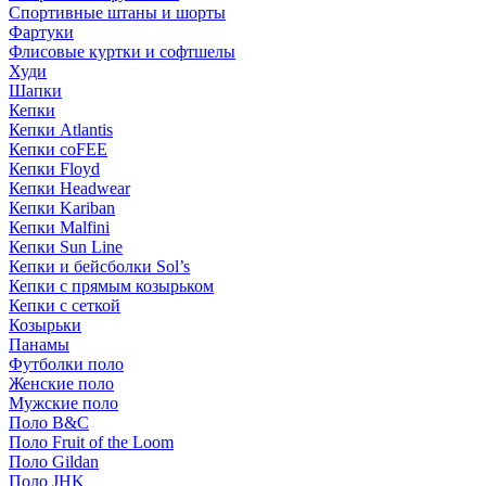
Спортивные штаны и шорты
Фартуки
Флисовые куртки и софтшелы
Худи
Шапки
Кепки
Кепки Atlantis
Кепки coFEE
Кепки Floyd
Кепки Headwear
Кепки Kariban
Кепки Malfini
Кепки Sun Line
Кепки и бейсболки Sol’s
Кепки с прямым козырьком
Кепки с сеткой
Козырьки
Панамы
Футболки поло
Женские поло
Мужские поло
Поло B&C
Поло Fruit of the Loom
Поло Gildan
Поло JHK