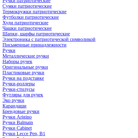
Ручки патриотические
Сумки патриотические
Термокружки патриотические
Футболки патриотические
Худи патриотические
Чашки патриотические
Шапки, шарфы патриотические
Электроника с патриотической символикой
Письменные принадлежности
Ручки
Металлические ручки
Наборы ручек
Оригинальные ручки
Пластиковые ручки
Ручки на подставке
Ручки-роллеры
Ручки-стилусы
Футляры для ручек
Эко ручки
Карандаши
Брендовые ручки
Ручки Arigino
Ручки Balmain
Ручки Cabinet
Ручки Lecce Pen, B1