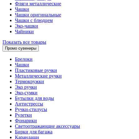
Фляги металлические
Чашки
Чашки оригинальные
Чашки с блюдцем
Эко-чашки
Чайники
Показать все товары
Промо сувениры
Брелоки
Чашки
Пластиковые ручки
Металлические ручки
Термокружки
Эко ручки
Эко-сумки
Бутылки для воды
Антистрессы
Ручки-стилусы
Рулетки
Фонарики
Светоотражающие аксессуары
Бирки для багажа
Карандаши