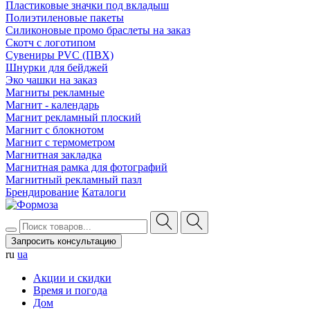
Пластиковые значки под вкладыш
Полиэтиленовые пакеты
Силиконовые промо браслеты на заказ
Скотч с логотипом
Сувениры PVC (ПВХ)
Шнурки для бейджей
Эко чашки на заказ
Магниты рекламные
Магнит - календарь
Магнит рекламный плоский
Магнит с блокнотом
Магнит с термометром
Магнитная закладка
Магнитная рамка для фотографий
Магнитный рекламный пазл
Брендирование
Каталоги
Запросить консультацию
ru
ua
Акции и скидки
Время и погода
Дом