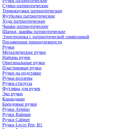
Ручки патриотические
Сумки патриотические
Термокружки патриотические
Футболки патриотические
Худи патриотические
Чашки патриотические
Шапки, шарфы патриотические
Электроника с патриотической символикой
Письменные принадлежности
Ручки
Металлические ручки
Наборы ручек
Оригинальные ручки
Пластиковые ручки
Ручки на подставке
Ручки-роллеры
Ручки-стилусы
Футляры для ручек
Эко ручки
Карандаши
Брендовые ручки
Ручки Arigino
Ручки Balmain
Ручки Cabinet
Ручки Lecce Pen, B1