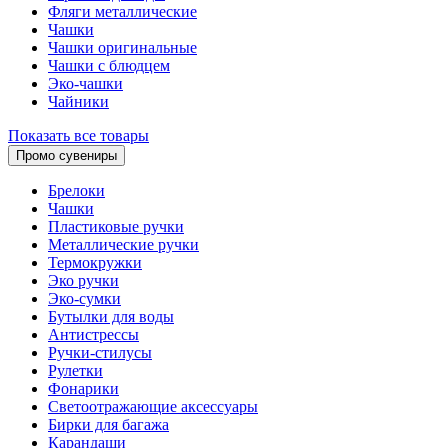
Фляги металлические
Чашки
Чашки оригинальные
Чашки с блюдцем
Эко-чашки
Чайники
Показать все товары
Промо сувениры
Брелоки
Чашки
Пластиковые ручки
Металлические ручки
Термокружки
Эко ручки
Эко-сумки
Бутылки для воды
Антистрессы
Ручки-стилусы
Рулетки
Фонарики
Светоотражающие аксессуары
Бирки для багажа
Карандаши