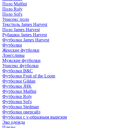
Поло Malfini
Поло Roly
Поло Sol's
Унисекс поло
Текстиль James Harvest
Поло James Harvest
Рубашки James Harvest
Футболки James Harvest
Футболки
Женские футболки
Лонгсливы
Мужские футболки
Унисекс футболки
Футболки B&C
Футболки Fruit of the Loom
Футболки Gildan
Футболки JHK
Футболки Malfini
Футболки Roly
Футболки Sol's
Футболки Stedman
Футболки оверсайз
Футболки с v-образным вырезом
Эко одежда
Пледы