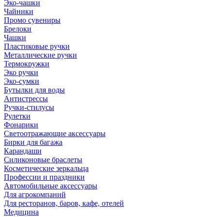
Эко-чашки
Чайники
Промо сувениры
Брелоки
Чашки
Пластиковые ручки
Металлические ручки
Термокружки
Эко ручки
Эко-сумки
Бутылки для воды
Антистрессы
Ручки-стилусы
Рулетки
Фонарики
Светоотражающие аксессуары
Бирки для багажа
Карандаши
Силиконовые браслеты
Косметические зеркальца
Профессии и праздники
Автомобильные аксессуары
Для агрокомпаний
Для ресторанов, баров, кафе, отелей
Медицина