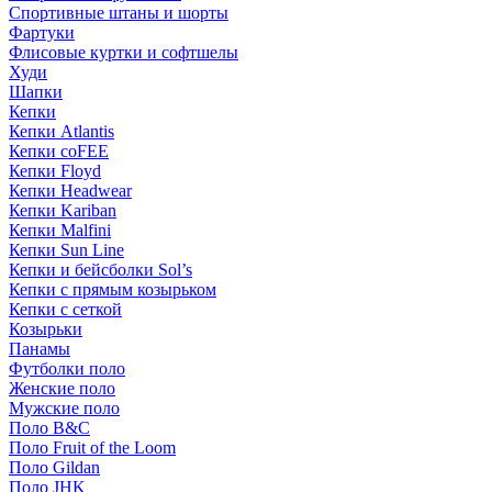
Спортивные штаны и шорты
Фартуки
Флисовые куртки и софтшелы
Худи
Шапки
Кепки
Кепки Atlantis
Кепки coFEE
Кепки Floyd
Кепки Headwear
Кепки Kariban
Кепки Malfini
Кепки Sun Line
Кепки и бейсболки Sol’s
Кепки с прямым козырьком
Кепки с сеткой
Козырьки
Панамы
Футболки поло
Женские поло
Мужские поло
Поло B&C
Поло Fruit of the Loom
Поло Gildan
Поло JHK