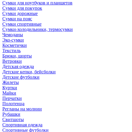
Сумки для ноутбуков и планшетов
Сумки для покупок
Сумки дорожные
Сумки на пояс
Сумки спортивные
Сумки-холодильники, термосумки
Чемоданы
Эко-сумки
Косметички
Текстиль
Брюки, шорты
Ветровки
Детская одежда
Детские кепки, бейсболки
Детские футболки
Жилеты
Куртки
Майки
Перчатки
Полотенца
Регланы на молнии
Рубашки
Свитшоты
Спортивная одежда
Спортивные футболки