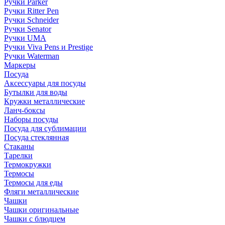
Ручки Parker
Ручки Ritter Pen
Ручки Schneider
Ручки Senator
Ручки UMA
Ручки Viva Pens и Prestige
Ручки Waterman
Маркеры
Посуда
Аксессуары для посуды
Бутылки для воды
Кружки металлические
Ланч-боксы
Наборы посуды
Посуда для сублимации
Посуда стеклянная
Стаканы
Тарелки
Термокружки
Термосы
Термосы для еды
Фляги металлические
Чашки
Чашки оригинальные
Чашки с блюдцем