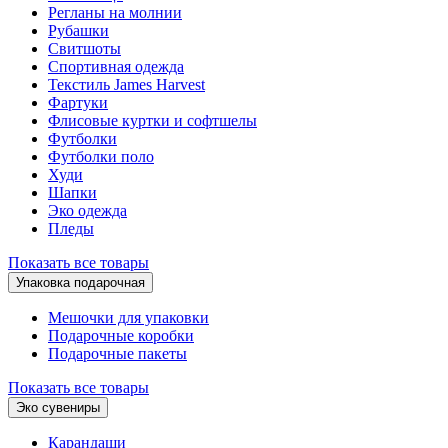
Регланы на молнии
Рубашки
Свитшоты
Спортивная одежда
Текстиль James Harvest
Фартуки
Флисовые куртки и софтшелы
Футболки
Футболки поло
Худи
Шапки
Эко одежда
Пледы
Показать все товары
Упаковка подарочная
Мешочки для упаковки
Подарочные коробки
Подарочные пакеты
Показать все товары
Эко сувениры
Карандаши