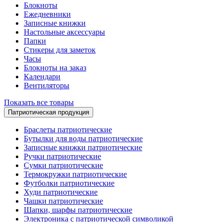
Блокноты
Ежедневники
Записные книжки
Настольные аксессуары
Папки
Стикеры для заметок
Часы
Блокноты на заказ
Календари
Вентиляторы
Показать все товары
Патриотическая продукция
Браслеты патриотические
Бутылки для воды патриотические
Записные книжки патриотические
Ручки патриотические
Сумки патриотические
Термокружки патриотические
Футболки патриотические
Худи патриотические
Чашки патриотические
Шапки, шарфы патриотические
Электроника с патриотической символикой