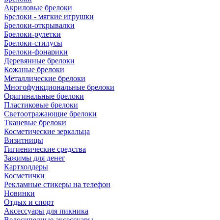
Акриловые брелоки
Брелоки - мягкие игрушки
Брелоки-открывалки
Брелоки-рулетки
Брелоки-стилусы
Брелоки-фонарики
Деревянные брелоки
Кожаные брелоки
Металлические брелоки
Многофункциональные брелоки
Оригинальные брелоки
Пластиковые брелоки
Светоотражающие брелоки
Тканевые брелоки
Косметические зеркальца
Визитницы
Гигиенические средства
Зажимы для денег
Картхолдеры
Косметички
Рекламные стикеры на телефон
Новинки
Отдых и спорт
Аксессуары для пикника
Велосипедные аксессуары