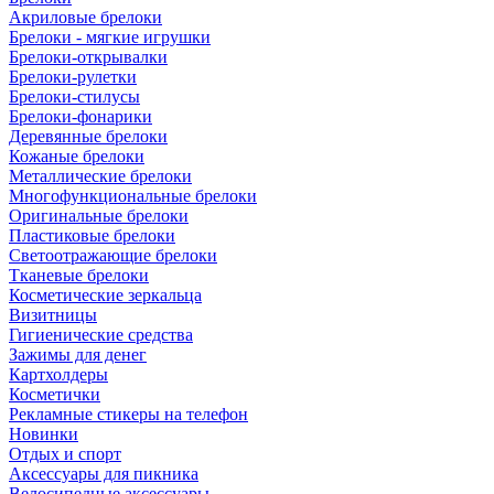
Акриловые брелоки
Брелоки - мягкие игрушки
Брелоки-открывалки
Брелоки-рулетки
Брелоки-стилусы
Брелоки-фонарики
Деревянные брелоки
Кожаные брелоки
Металлические брелоки
Многофункциональные брелоки
Оригинальные брелоки
Пластиковые брелоки
Светоотражающие брелоки
Тканевые брелоки
Косметические зеркальца
Визитницы
Гигиенические средства
Зажимы для денег
Картхолдеры
Косметички
Рекламные стикеры на телефон
Новинки
Отдых и спорт
Аксессуары для пикника
Велосипедные аксессуары