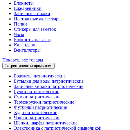
Блокноты
Ежедневники
Записные книжки
Настольные аксессуары
Папки
Стикеры для заметок
Часы
Блокноты на заказ
Календари
Вентиляторы
Показать все товары
Патриотическая продукция
Браслеты патриотические
Бутылки для воды патриотические
Записные книжки патриотические
Ручки патриотические
Сумки патриотические
Термокружки патриотические
Футболки патриотические
Худи патриотические
Чашки патриотические
Шапки, шарфы патриотические
Электроника с патриотической символикой