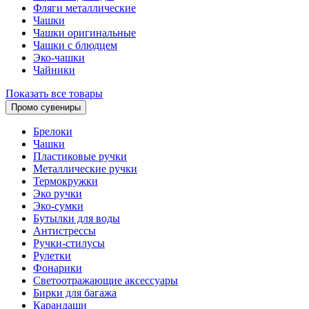
Фляги металлические
Чашки
Чашки оригинальные
Чашки с блюдцем
Эко-чашки
Чайники
Показать все товары
Промо сувениры
Брелоки
Чашки
Пластиковые ручки
Металлические ручки
Термокружки
Эко ручки
Эко-сумки
Бутылки для воды
Антистрессы
Ручки-стилусы
Рулетки
Фонарики
Светоотражающие аксессуары
Бирки для багажа
Карандаши