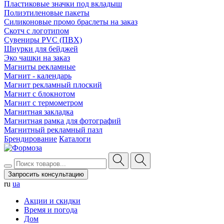
Пластиковые значки под вкладыш
Полиэтиленовые пакеты
Силиконовые промо браслеты на заказ
Скотч с логотипом
Сувениры PVC (ПВХ)
Шнурки для бейджей
Эко чашки на заказ
Магниты рекламные
Магнит - календарь
Магнит рекламный плоский
Магнит с блокнотом
Магнит с термометром
Магнитная закладка
Магнитная рамка для фотографий
Магнитный рекламный пазл
Брендирование
Каталоги
Запросить консультацию
ru
ua
Акции и скидки
Время и погода
Дом