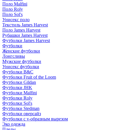
Поло Malfini
Поло Roly
Поло Sol's
Унисекс поло
Текстиль James Harvest
Поло James Harvest
Рубашки James Harvest
Футболки James Harvest
Футболки
Женские футболки
Лонгсливы
Мужские футболки
Унисекс футболки
Футболки B&C
Футболки Fruit of the Loom
Футболки Gildan
Футболки JHK
Футболки Malfini
Футболки Roly
Футболки Sol's
Футболки Stedman
Футболки оверсайз
Футболки с v-образным вырезом
Эко одежда
Пледы