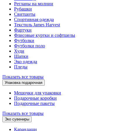
Регланы на молнии
Рубашки
Свитшоты
Спортивная одежда
Текстиль James Harvest
Фартуки
Флисовые куртки и софтшелы
Футболки
Футболки поло
Худи
Шапки
Эко одежда
Пледы
Показать все товары
Упаковка подарочная
Мешочки для упаковки
Подарочные коробки
Подарочные пакеты
Показать все товары
Эко сувениры
Карандаши