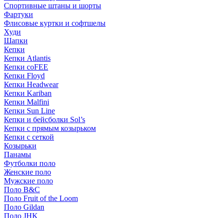
Спортивные штаны и шорты
Фартуки
Флисовые куртки и софтшелы
Худи
Шапки
Кепки
Кепки Atlantis
Кепки coFEE
Кепки Floyd
Кепки Headwear
Кепки Kariban
Кепки Malfini
Кепки Sun Line
Кепки и бейсболки Sol’s
Кепки с прямым козырьком
Кепки с сеткой
Козырьки
Панамы
Футболки поло
Женские поло
Мужские поло
Поло B&C
Поло Fruit of the Loom
Поло Gildan
Поло JHK