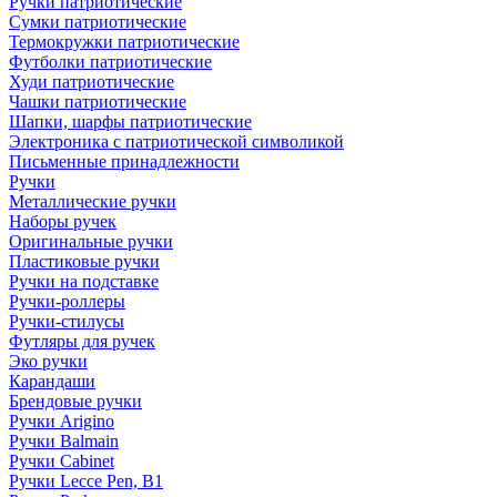
Ручки патриотические
Сумки патриотические
Термокружки патриотические
Футболки патриотические
Худи патриотические
Чашки патриотические
Шапки, шарфы патриотические
Электроника с патриотической символикой
Письменные принадлежности
Ручки
Металлические ручки
Наборы ручек
Оригинальные ручки
Пластиковые ручки
Ручки на подставке
Ручки-роллеры
Ручки-стилусы
Футляры для ручек
Эко ручки
Карандаши
Брендовые ручки
Ручки Arigino
Ручки Balmain
Ручки Cabinet
Ручки Lecce Pen, B1