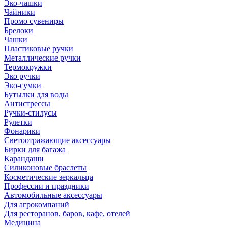
Эко-чашки
Чайники
Промо сувениры
Брелоки
Чашки
Пластиковые ручки
Металлические ручки
Термокружки
Эко ручки
Эко-сумки
Бутылки для воды
Антистрессы
Ручки-стилусы
Рулетки
Фонарики
Светоотражающие аксессуары
Бирки для багажа
Карандаши
Силиконовые браслеты
Косметические зеркальца
Профессии и праздники
Автомобильные аксессуары
Для агрокомпаний
Для ресторанов, баров, кафе, отелей
Медицина