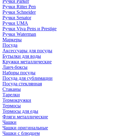
Ручки Parker
Ручки Ritter Pen
Ручки Schneider
Ручки Senator
Ручки UMA
Ручки Viva Pens и Prestige
Ручки Waterman
Маркеры
Посуда
Аксессуары для посуды
Бутылки для воды
Кружки металлические
Ланч-боксы
Наборы посуды
Посуда для сублимации
Посуда стеклянная
Стаканы
Тарелки
Термокружки
Термосы
Термосы для еды
Фляги металлические
Чашки
Чашки оригинальные
Чашки с блюдцем