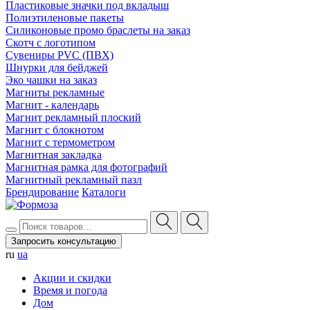
Пластиковые значки под вкладыш
Полиэтиленовые пакеты
Силиконовые промо браслеты на заказ
Скотч с логотипом
Сувениры PVC (ПВХ)
Шнурки для бейджей
Эко чашки на заказ
Магниты рекламные
Магнит - календарь
Магнит рекламный плоский
Магнит с блокнотом
Магнит с термометром
Магнитная закладка
Магнитная рамка для фотографий
Магнитный рекламный пазл
Брендирование
Каталоги
Запросить консультацию
ru
ua
Акции и скидки
Время и погода
Дом