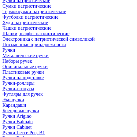
Ручки патриотические
Сумки патриотические
Термокружки патриотические
Футболки патриотические
Худи патриотические
Чашки патриотические
Шапки, шарфы патриотические
Электроника с патриотической символикой
Письменные принадлежности
Ручки
Металлические ручки
Наборы ручек
Оригинальные ручки
Пластиковые ручки
Ручки на подставке
Ручки-роллеры
Ручки-стилусы
Футляры для ручек
Эко ручки
Карандаши
Брендовые ручки
Ручки Arigino
Ручки Balmain
Ручки Cabinet
Ручки Lecce Pen, B1