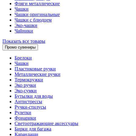
Фляги металлические
Чашки
Чашки оригинальные
Чашки с блюдцем
Эко-чашки
Чайники
Показать все товары
Промо сувениры
Брелоки
Чашки
Пластиковые ручки
Металлические ручки
Термокружки
Эко ручки
Эко-сумки
Бутылки для воды
Антистрессы
Ручки-стилусы
Рулетки
Фонарики
Светоотражающие аксессуары
Бирки для багажа
Карандаши