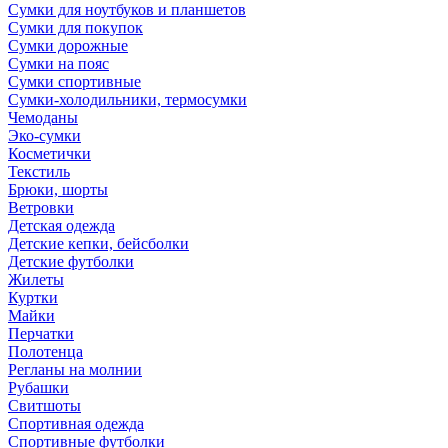
Сумки для ноутбуков и планшетов
Сумки для покупок
Сумки дорожные
Сумки на пояс
Сумки спортивные
Сумки-холодильники, термосумки
Чемоданы
Эко-сумки
Косметички
Текстиль
Брюки, шорты
Ветровки
Детская одежда
Детские кепки, бейсболки
Детские футболки
Жилеты
Куртки
Майки
Перчатки
Полотенца
Регланы на молнии
Рубашки
Свитшоты
Спортивная одежда
Спортивные футболки