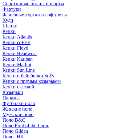
Спортивные штаны и шорты
Фартуки
Флисовые куртки и софтшелы
Худи
Шапки
Кепки
Кепки Atlantis
Кепки coFEE
Кепки Floyd
Кепки Headwear
Кепки Kariban
Кепки Malfini
Кепки Sun Line
Кепки и бейсболки Sol’s
Кепки с прямым козырьком
Кепки с сеткой
Козырьки
Панамы
Футболки поло
Женские поло
Мужские поло
Поло B&C
Поло Fruit of the Loom
Поло Gildan
Поло JHK