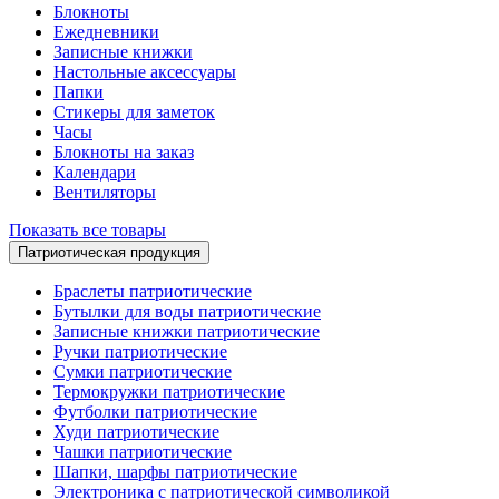
Блокноты
Ежедневники
Записные книжки
Настольные аксессуары
Папки
Стикеры для заметок
Часы
Блокноты на заказ
Календари
Вентиляторы
Показать все товары
Патриотическая продукция
Браслеты патриотические
Бутылки для воды патриотические
Записные книжки патриотические
Ручки патриотические
Сумки патриотические
Термокружки патриотические
Футболки патриотические
Худи патриотические
Чашки патриотические
Шапки, шарфы патриотические
Электроника с патриотической символикой