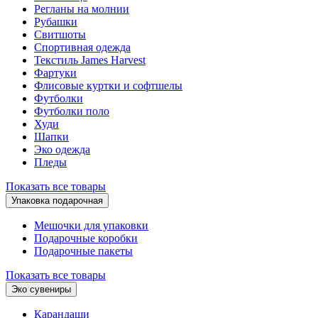
Регланы на молнии
Рубашки
Свитшоты
Спортивная одежда
Текстиль James Harvest
Фартуки
Флисовые куртки и софтшелы
Футболки
Футболки поло
Худи
Шапки
Эко одежда
Пледы
Показать все товары
Упаковка подарочная
Мешочки для упаковки
Подарочные коробки
Подарочные пакеты
Показать все товары
Эко сувениры
Карандаши