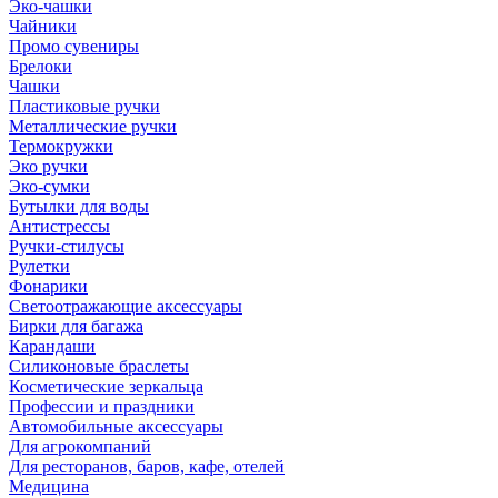
Эко-чашки
Чайники
Промо сувениры
Брелоки
Чашки
Пластиковые ручки
Металлические ручки
Термокружки
Эко ручки
Эко-сумки
Бутылки для воды
Антистрессы
Ручки-стилусы
Рулетки
Фонарики
Светоотражающие аксессуары
Бирки для багажа
Карандаши
Силиконовые браслеты
Косметические зеркальца
Профессии и праздники
Автомобильные аксессуары
Для агрокомпаний
Для ресторанов, баров, кафе, отелей
Медицина