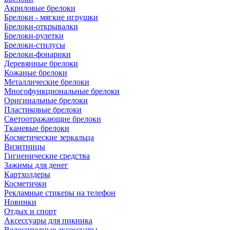
Акриловые брелоки
Брелоки - мягкие игрушки
Брелоки-открывалки
Брелоки-рулетки
Брелоки-стилусы
Брелоки-фонарики
Деревянные брелоки
Кожаные брелоки
Металлические брелоки
Многофункциональные брелоки
Оригинальные брелоки
Пластиковые брелоки
Светоотражающие брелоки
Тканевые брелоки
Косметические зеркальца
Визитницы
Гигиенические средства
Зажимы для денег
Картхолдеры
Косметички
Рекламные стикеры на телефон
Новинки
Отдых и спорт
Аксессуары для пикника
Велосипедные аксессуары