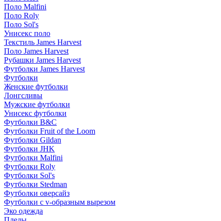
Поло Malfini
Поло Roly
Поло Sol's
Унисекс поло
Текстиль James Harvest
Поло James Harvest
Рубашки James Harvest
Футболки James Harvest
Футболки
Женские футболки
Лонгсливы
Мужские футболки
Унисекс футболки
Футболки B&C
Футболки Fruit of the Loom
Футболки Gildan
Футболки JHK
Футболки Malfini
Футболки Roly
Футболки Sol's
Футболки Stedman
Футболки оверсайз
Футболки с v-образным вырезом
Эко одежда
Пледы