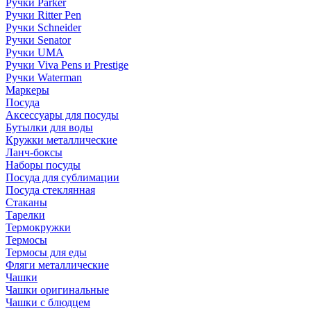
Ручки Parker
Ручки Ritter Pen
Ручки Schneider
Ручки Senator
Ручки UMA
Ручки Viva Pens и Prestige
Ручки Waterman
Маркеры
Посуда
Аксессуары для посуды
Бутылки для воды
Кружки металлические
Ланч-боксы
Наборы посуды
Посуда для сублимации
Посуда стеклянная
Стаканы
Тарелки
Термокружки
Термосы
Термосы для еды
Фляги металлические
Чашки
Чашки оригинальные
Чашки с блюдцем