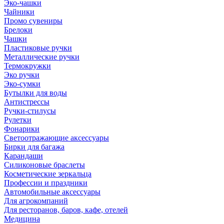
Эко-чашки
Чайники
Промо сувениры
Брелоки
Чашки
Пластиковые ручки
Металлические ручки
Термокружки
Эко ручки
Эко-сумки
Бутылки для воды
Антистрессы
Ручки-стилусы
Рулетки
Фонарики
Светоотражающие аксессуары
Бирки для багажа
Карандаши
Силиконовые браслеты
Косметические зеркальца
Профессии и праздники
Автомобильные аксессуары
Для агрокомпаний
Для ресторанов, баров, кафе, отелей
Медицина