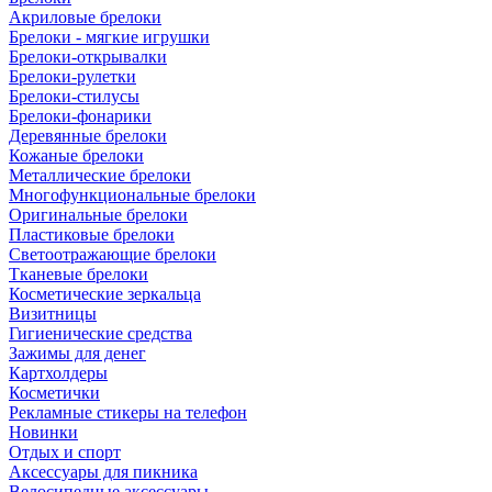
Акриловые брелоки
Брелоки - мягкие игрушки
Брелоки-открывалки
Брелоки-рулетки
Брелоки-стилусы
Брелоки-фонарики
Деревянные брелоки
Кожаные брелоки
Металлические брелоки
Многофункциональные брелоки
Оригинальные брелоки
Пластиковые брелоки
Светоотражающие брелоки
Тканевые брелоки
Косметические зеркальца
Визитницы
Гигиенические средства
Зажимы для денег
Картхолдеры
Косметички
Рекламные стикеры на телефон
Новинки
Отдых и спорт
Аксессуары для пикника
Велосипедные аксессуары