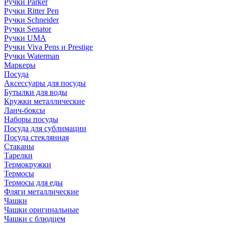
Ручки Parker
Ручки Ritter Pen
Ручки Schneider
Ручки Senator
Ручки UMA
Ручки Viva Pens и Prestige
Ручки Waterman
Маркеры
Посуда
Аксессуары для посуды
Бутылки для воды
Кружки металлические
Ланч-боксы
Наборы посуды
Посуда для сублимации
Посуда стеклянная
Стаканы
Тарелки
Термокружки
Термосы
Термосы для еды
Фляги металлические
Чашки
Чашки оригинальные
Чашки с блюдцем