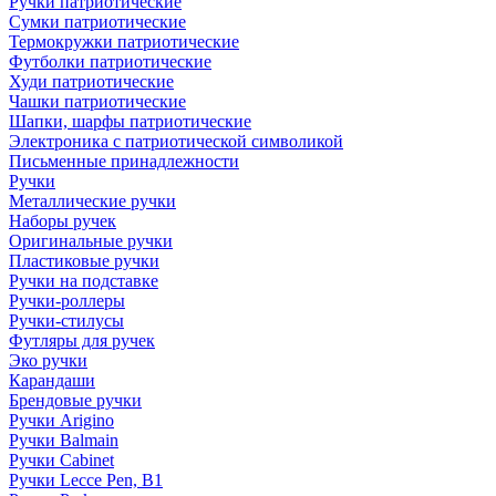
Ручки патриотические
Сумки патриотические
Термокружки патриотические
Футболки патриотические
Худи патриотические
Чашки патриотические
Шапки, шарфы патриотические
Электроника с патриотической символикой
Письменные принадлежности
Ручки
Металлические ручки
Наборы ручек
Оригинальные ручки
Пластиковые ручки
Ручки на подставке
Ручки-роллеры
Ручки-стилусы
Футляры для ручек
Эко ручки
Карандаши
Брендовые ручки
Ручки Arigino
Ручки Balmain
Ручки Cabinet
Ручки Lecce Pen, B1