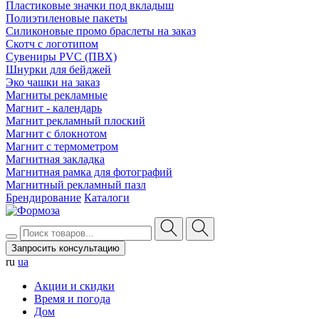
Пластиковые значки под вкладыш
Полиэтиленовые пакеты
Силиконовые промо браслеты на заказ
Скотч с логотипом
Сувениры PVC (ПВХ)
Шнурки для бейджей
Эко чашки на заказ
Магниты рекламные
Магнит - календарь
Магнит рекламный плоский
Магнит с блокнотом
Магнит с термометром
Магнитная закладка
Магнитная рамка для фотографий
Магнитный рекламный пазл
Брендирование
Каталоги
Запросить консультацию
ru
ua
Акции и скидки
Время и погода
Дом