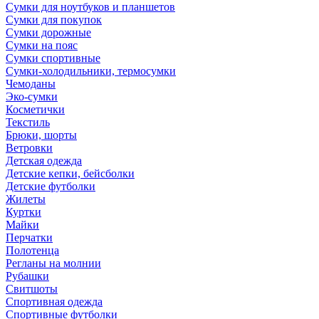
Сумки для ноутбуков и планшетов
Сумки для покупок
Сумки дорожные
Сумки на пояс
Сумки спортивные
Сумки-холодильники, термосумки
Чемоданы
Эко-сумки
Косметички
Текстиль
Брюки, шорты
Ветровки
Детская одежда
Детские кепки, бейсболки
Детские футболки
Жилеты
Куртки
Майки
Перчатки
Полотенца
Регланы на молнии
Рубашки
Свитшоты
Спортивная одежда
Спортивные футболки