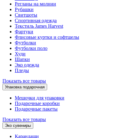
Регланы на молнии
Рубашки
Свитшоты
Спортивная одежда
Текстиль James Harvest
Фартуки
Флисовые куртки и софтшелы
Футболки
Футболки поло
Худи
Шапки
Эко одежда
Пледы
Показать все товары
Упаковка подарочная
Мешочки для упаковки
Подарочные коробки
Подарочные пакеты
Показать все товары
Эко сувениры
Карандаши