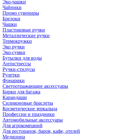
Эко-чашки
Чайники
Промо сувениры
Брелоки
Чашки
Пластиковые ручки
Металлические ручки
Термокружки
Эко ручки
Эко-сумки
Бутылки для воды
Антистрессы
Ручки-стилусы
Рулетки
Фонарики
Светоотражающие аксессуары
Бирки для багажа
Карандаши
Силиконовые браслеты
Косметические зеркальца
Профессии и праздники
Автомобильные аксессуары
Для агрокомпаний
Для ресторанов, баров, кафе, отелей
Медицина