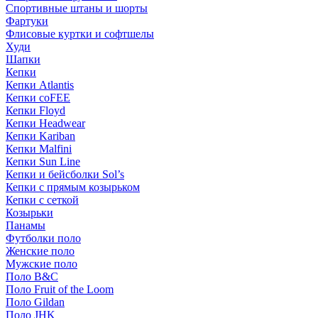
Спортивные штаны и шорты
Фартуки
Флисовые куртки и софтшелы
Худи
Шапки
Кепки
Кепки Atlantis
Кепки coFEE
Кепки Floyd
Кепки Headwear
Кепки Kariban
Кепки Malfini
Кепки Sun Line
Кепки и бейсболки Sol’s
Кепки с прямым козырьком
Кепки с сеткой
Козырьки
Панамы
Футболки поло
Женские поло
Мужские поло
Поло B&C
Поло Fruit of the Loom
Поло Gildan
Поло JHK