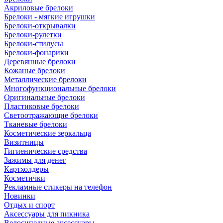
Акриловые брелоки
Брелоки - мягкие игрушки
Брелоки-открывалки
Брелоки-рулетки
Брелоки-стилусы
Брелоки-фонарики
Деревянные брелоки
Кожаные брелоки
Металлические брелоки
Многофункциональные брелоки
Оригинальные брелоки
Пластиковые брелоки
Светоотражающие брелоки
Тканевые брелоки
Косметические зеркальца
Визитницы
Гигиенические средства
Зажимы для денег
Картхолдеры
Косметички
Рекламные стикеры на телефон
Новинки
Отдых и спорт
Аксессуары для пикника
Велосипедные аксессуары