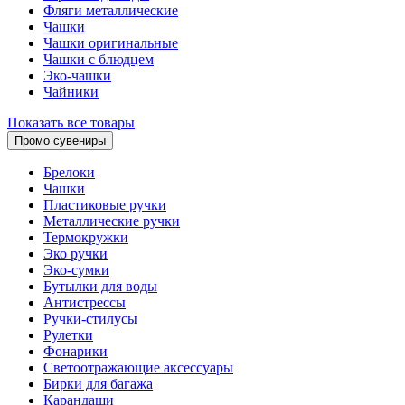
Фляги металлические
Чашки
Чашки оригинальные
Чашки с блюдцем
Эко-чашки
Чайники
Показать все товары
Промо сувениры
Брелоки
Чашки
Пластиковые ручки
Металлические ручки
Термокружки
Эко ручки
Эко-сумки
Бутылки для воды
Антистрессы
Ручки-стилусы
Рулетки
Фонарики
Светоотражающие аксессуары
Бирки для багажа
Карандаши