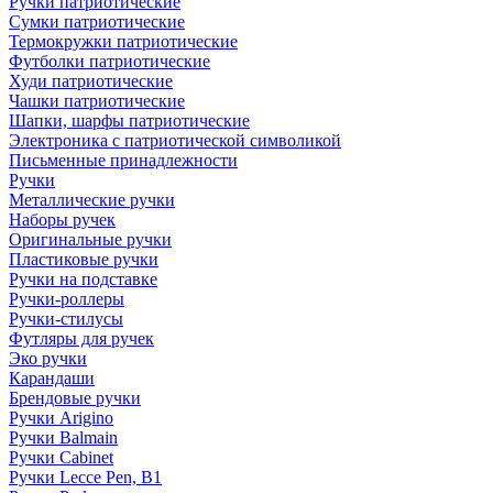
Ручки патриотические
Сумки патриотические
Термокружки патриотические
Футболки патриотические
Худи патриотические
Чашки патриотические
Шапки, шарфы патриотические
Электроника с патриотической символикой
Письменные принадлежности
Ручки
Металлические ручки
Наборы ручек
Оригинальные ручки
Пластиковые ручки
Ручки на подставке
Ручки-роллеры
Ручки-стилусы
Футляры для ручек
Эко ручки
Карандаши
Брендовые ручки
Ручки Arigino
Ручки Balmain
Ручки Cabinet
Ручки Lecce Pen, B1