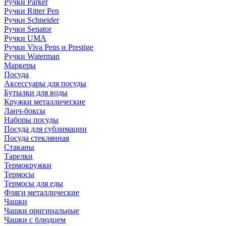
Ручки Parker
Ручки Ritter Pen
Ручки Schneider
Ручки Senator
Ручки UMA
Ручки Viva Pens и Prestige
Ручки Waterman
Маркеры
Посуда
Аксессуары для посуды
Бутылки для воды
Кружки металлические
Ланч-боксы
Наборы посуды
Посуда для сублимации
Посуда стеклянная
Стаканы
Тарелки
Термокружки
Термосы
Термосы для еды
Фляги металлические
Чашки
Чашки оригинальные
Чашки с блюдцем