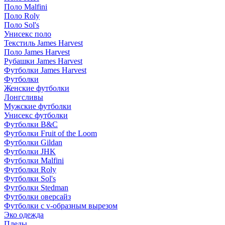
Поло Malfini
Поло Roly
Поло Sol's
Унисекс поло
Текстиль James Harvest
Поло James Harvest
Рубашки James Harvest
Футболки James Harvest
Футболки
Женские футболки
Лонгсливы
Мужские футболки
Унисекс футболки
Футболки B&C
Футболки Fruit of the Loom
Футболки Gildan
Футболки JHK
Футболки Malfini
Футболки Roly
Футболки Sol's
Футболки Stedman
Футболки оверсайз
Футболки с v-образным вырезом
Эко одежда
Пледы