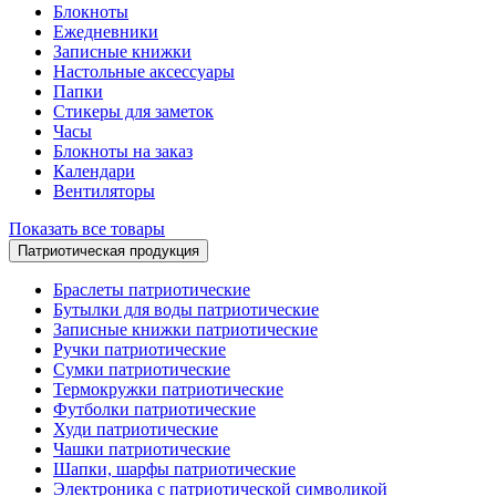
Блокноты
Ежедневники
Записные книжки
Настольные аксессуары
Папки
Стикеры для заметок
Часы
Блокноты на заказ
Календари
Вентиляторы
Показать все товары
Патриотическая продукция
Браслеты патриотические
Бутылки для воды патриотические
Записные книжки патриотические
Ручки патриотические
Сумки патриотические
Термокружки патриотические
Футболки патриотические
Худи патриотические
Чашки патриотические
Шапки, шарфы патриотические
Электроника с патриотической символикой