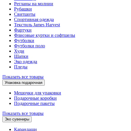
Регланы на молнии
Рубашки
Свитшоты
Спортивная одежда
Текстиль James Harvest
Фартуки
Флисовые куртки и софтшелы
Футболки
Футболки поло
Худи
Шапки
Эко одежда
Пледы
Показать все товары
Упаковка подарочная
Мешочки для упаковки
Подарочные коробки
Подарочные пакеты
Показать все товары
Эко сувениры
Карандаши