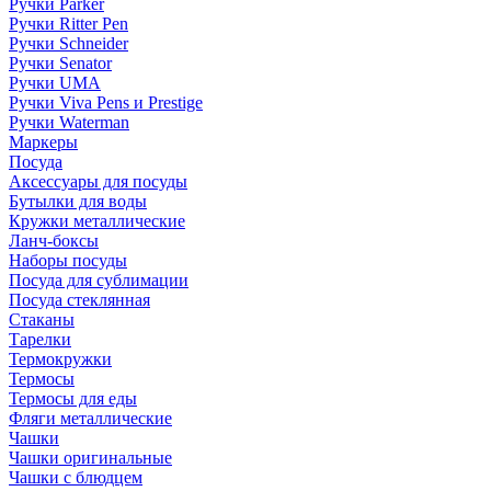
Ручки Parker
Ручки Ritter Pen
Ручки Schneider
Ручки Senator
Ручки UMA
Ручки Viva Pens и Prestige
Ручки Waterman
Маркеры
Посуда
Аксессуары для посуды
Бутылки для воды
Кружки металлические
Ланч-боксы
Наборы посуды
Посуда для сублимации
Посуда стеклянная
Стаканы
Тарелки
Термокружки
Термосы
Термосы для еды
Фляги металлические
Чашки
Чашки оригинальные
Чашки с блюдцем