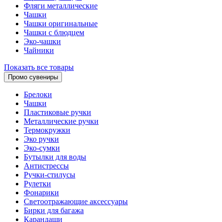
Фляги металлические
Чашки
Чашки оригинальные
Чашки с блюдцем
Эко-чашки
Чайники
Показать все товары
Промо сувениры
Брелоки
Чашки
Пластиковые ручки
Металлические ручки
Термокружки
Эко ручки
Эко-сумки
Бутылки для воды
Антистрессы
Ручки-стилусы
Рулетки
Фонарики
Светоотражающие аксессуары
Бирки для багажа
Карандаши