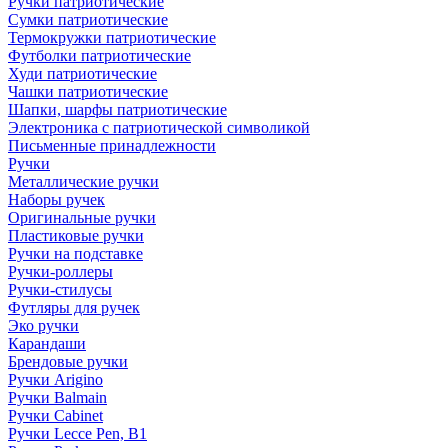
Ручки патриотические
Сумки патриотические
Термокружки патриотические
Футболки патриотические
Худи патриотические
Чашки патриотические
Шапки, шарфы патриотические
Электроника с патриотической символикой
Письменные принадлежности
Ручки
Металлические ручки
Наборы ручек
Оригинальные ручки
Пластиковые ручки
Ручки на подставке
Ручки-роллеры
Ручки-стилусы
Футляры для ручек
Эко ручки
Карандаши
Брендовые ручки
Ручки Arigino
Ручки Balmain
Ручки Cabinet
Ручки Lecce Pen, B1