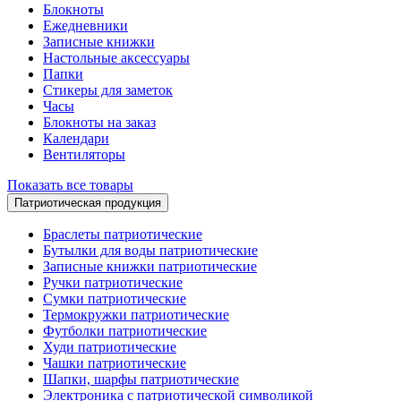
Блокноты
Ежедневники
Записные книжки
Настольные аксессуары
Папки
Стикеры для заметок
Часы
Блокноты на заказ
Календари
Вентиляторы
Показать все товары
Патриотическая продукция
Браслеты патриотические
Бутылки для воды патриотические
Записные книжки патриотические
Ручки патриотические
Сумки патриотические
Термокружки патриотические
Футболки патриотические
Худи патриотические
Чашки патриотические
Шапки, шарфы патриотические
Электроника с патриотической символикой