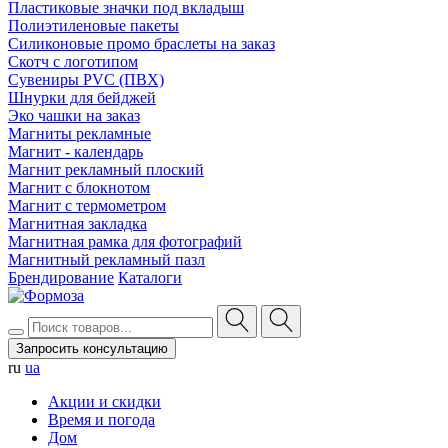
Пластиковые значки под вкладыш
Полиэтиленовые пакеты
Силиконовые промо браслеты на заказ
Скотч с логотипом
Сувениры PVC (ПВХ)
Шнурки для бейджей
Эко чашки на заказ
Магниты рекламные
Магнит - календарь
Магнит рекламный плоский
Магнит с блокнотом
Магнит с термометром
Магнитная закладка
Магнитная рамка для фотографий
Магнитный рекламный пазл
Брендирование
Каталоги
Запросить консультацию
ru
ua
Акции и скидки
Время и погода
Дом