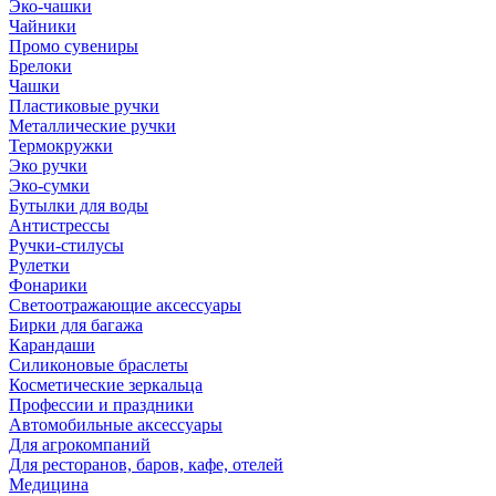
Эко-чашки
Чайники
Промо сувениры
Брелоки
Чашки
Пластиковые ручки
Металлические ручки
Термокружки
Эко ручки
Эко-сумки
Бутылки для воды
Антистрессы
Ручки-стилусы
Рулетки
Фонарики
Светоотражающие аксессуары
Бирки для багажа
Карандаши
Силиконовые браслеты
Косметические зеркальца
Профессии и праздники
Автомобильные аксессуары
Для агрокомпаний
Для ресторанов, баров, кафе, отелей
Медицина