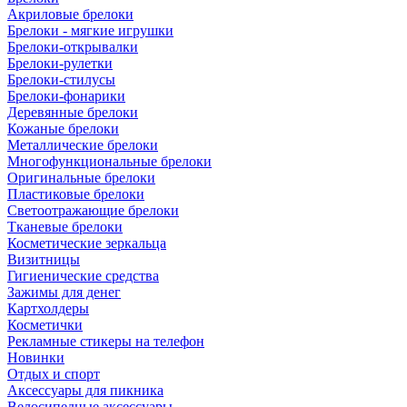
Акриловые брелоки
Брелоки - мягкие игрушки
Брелоки-открывалки
Брелоки-рулетки
Брелоки-стилусы
Брелоки-фонарики
Деревянные брелоки
Кожаные брелоки
Металлические брелоки
Многофункциональные брелоки
Оригинальные брелоки
Пластиковые брелоки
Светоотражающие брелоки
Тканевые брелоки
Косметические зеркальца
Визитницы
Гигиенические средства
Зажимы для денег
Картхолдеры
Косметички
Рекламные стикеры на телефон
Новинки
Отдых и спорт
Аксессуары для пикника
Велосипедные аксессуары