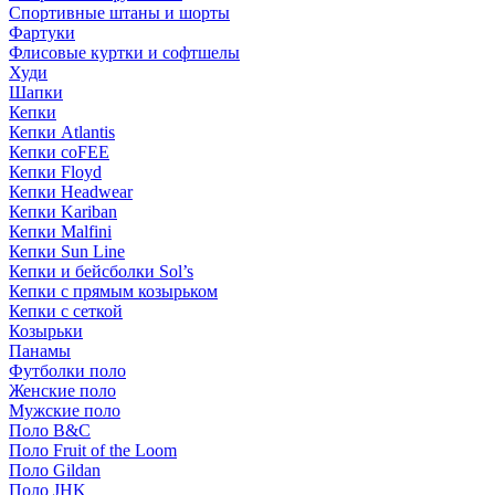
Спортивные штаны и шорты
Фартуки
Флисовые куртки и софтшелы
Худи
Шапки
Кепки
Кепки Atlantis
Кепки coFEE
Кепки Floyd
Кепки Headwear
Кепки Kariban
Кепки Malfini
Кепки Sun Line
Кепки и бейсболки Sol’s
Кепки с прямым козырьком
Кепки с сеткой
Козырьки
Панамы
Футболки поло
Женские поло
Мужские поло
Поло B&C
Поло Fruit of the Loom
Поло Gildan
Поло JHK