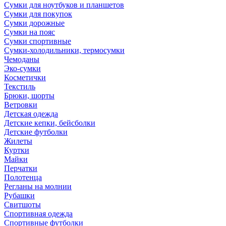
Сумки для ноутбуков и планшетов
Сумки для покупок
Сумки дорожные
Сумки на пояс
Сумки спортивные
Сумки-холодильники, термосумки
Чемоданы
Эко-сумки
Косметички
Текстиль
Брюки, шорты
Ветровки
Детская одежда
Детские кепки, бейсболки
Детские футболки
Жилеты
Куртки
Майки
Перчатки
Полотенца
Регланы на молнии
Рубашки
Свитшоты
Спортивная одежда
Спортивные футболки