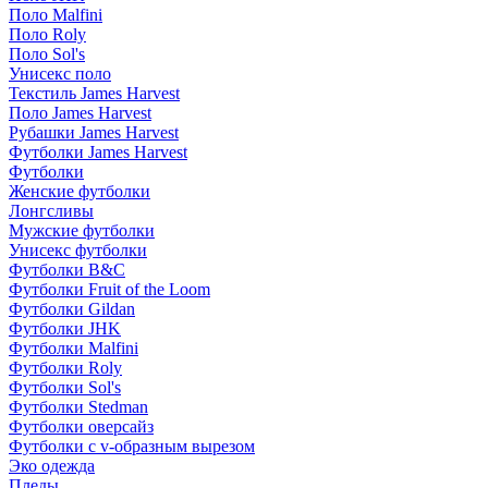
Поло Malfini
Поло Roly
Поло Sol's
Унисекс поло
Текстиль James Harvest
Поло James Harvest
Рубашки James Harvest
Футболки James Harvest
Футболки
Женские футболки
Лонгсливы
Мужские футболки
Унисекс футболки
Футболки B&C
Футболки Fruit of the Loom
Футболки Gildan
Футболки JHK
Футболки Malfini
Футболки Roly
Футболки Sol's
Футболки Stedman
Футболки оверсайз
Футболки с v-образным вырезом
Эко одежда
Пледы