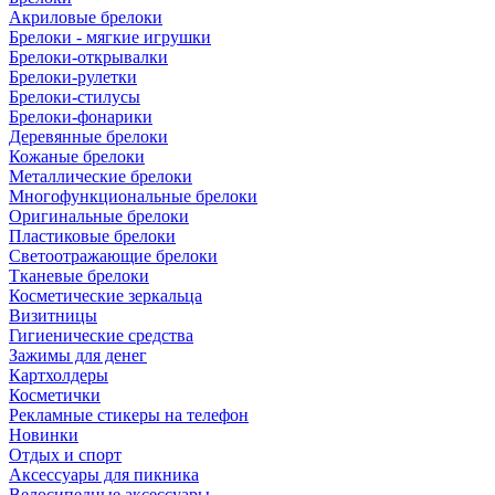
Акриловые брелоки
Брелоки - мягкие игрушки
Брелоки-открывалки
Брелоки-рулетки
Брелоки-стилусы
Брелоки-фонарики
Деревянные брелоки
Кожаные брелоки
Металлические брелоки
Многофункциональные брелоки
Оригинальные брелоки
Пластиковые брелоки
Светоотражающие брелоки
Тканевые брелоки
Косметические зеркальца
Визитницы
Гигиенические средства
Зажимы для денег
Картхолдеры
Косметички
Рекламные стикеры на телефон
Новинки
Отдых и спорт
Аксессуары для пикника
Велосипедные аксессуары