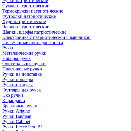
Ручки патриотические
Сумки патриотические
Термокружки патриотические
Футболки патриотические
Худи патриотические
Чашки патриотические
Шапки, шарфы патриотические
Электроника с патриотической символикой
Письменные принадлежности
Ручки
Металлические ручки
Наборы ручек
Оригинальные ручки
Пластиковые ручки
Ручки на подставке
Ручки-роллеры
Ручки-стилусы
Футляры для ручек
Эко ручки
Карандаши
Брендовые ручки
Ручки Arigino
Ручки Balmain
Ручки Cabinet
Ручки Lecce Pen, B1