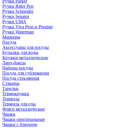
Ручки Parker
Ручки Ritter Pen
Ручки Schneider
Ручки Senator
Ручки UMA
Ручки Viva Pens и Prestige
Ручки Waterman
Маркеры
Посуда
Аксессуары для посуды
Бутылки для воды
Кружки металлические
Ланч-боксы
Наборы посуды
Посуда для сублимации
Посуда стеклянная
Стаканы
Тарелки
Термокружки
Термосы
Термосы для еды
Фляги металлические
Чашки
Чашки оригинальные
Чашки с блюдцем