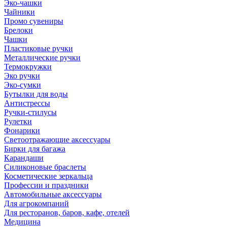
Эко-чашки
Чайники
Промо сувениры
Брелоки
Чашки
Пластиковые ручки
Металлические ручки
Термокружки
Эко ручки
Эко-сумки
Бутылки для воды
Антистрессы
Ручки-стилусы
Рулетки
Фонарики
Светоотражающие аксессуары
Бирки для багажа
Карандаши
Силиконовые браслеты
Косметические зеркальца
Профессии и праздники
Автомобильные аксессуары
Для агрокомпаний
Для ресторанов, баров, кафе, отелей
Медицина