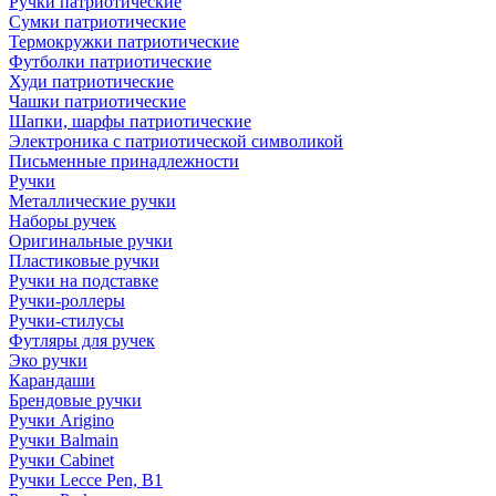
Ручки патриотические
Сумки патриотические
Термокружки патриотические
Футболки патриотические
Худи патриотические
Чашки патриотические
Шапки, шарфы патриотические
Электроника с патриотической символикой
Письменные принадлежности
Ручки
Металлические ручки
Наборы ручек
Оригинальные ручки
Пластиковые ручки
Ручки на подставке
Ручки-роллеры
Ручки-стилусы
Футляры для ручек
Эко ручки
Карандаши
Брендовые ручки
Ручки Arigino
Ручки Balmain
Ручки Cabinet
Ручки Lecce Pen, B1