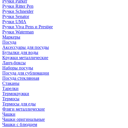
Ручки Parker
Ручки Ritter Pen
Ручки Schneider
Ручки Senator
Ручки UMA
Ручки Viva Pens и Prestige
Ручки Waterman
Маркеры
Посуда
Аксессуары для посуды
Бутылки для воды
Кружки металлические
Ланч-боксы
Наборы посуды
Посуда для сублимации
Посуда стеклянная
Стаканы
Тарелки
Термокружки
Термосы
Термосы для еды
Фляги металлические
Чашки
Чашки оригинальные
Чашки с блюдцем