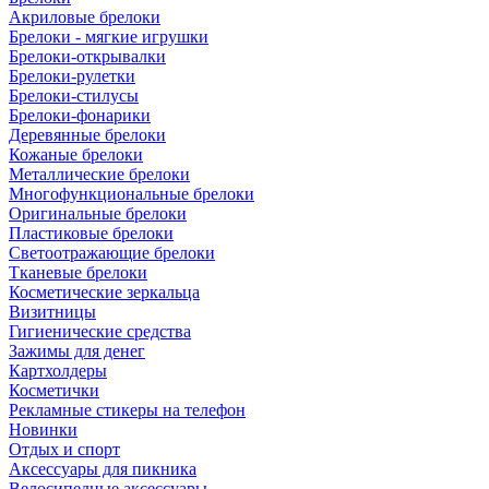
Акриловые брелоки
Брелоки - мягкие игрушки
Брелоки-открывалки
Брелоки-рулетки
Брелоки-стилусы
Брелоки-фонарики
Деревянные брелоки
Кожаные брелоки
Металлические брелоки
Многофункциональные брелоки
Оригинальные брелоки
Пластиковые брелоки
Светоотражающие брелоки
Тканевые брелоки
Косметические зеркальца
Визитницы
Гигиенические средства
Зажимы для денег
Картхолдеры
Косметички
Рекламные стикеры на телефон
Новинки
Отдых и спорт
Аксессуары для пикника
Велосипедные аксессуары