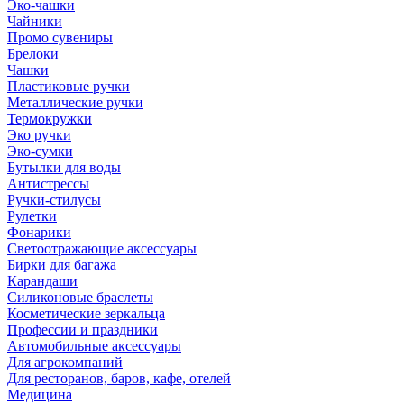
Эко-чашки
Чайники
Промо сувениры
Брелоки
Чашки
Пластиковые ручки
Металлические ручки
Термокружки
Эко ручки
Эко-сумки
Бутылки для воды
Антистрессы
Ручки-стилусы
Рулетки
Фонарики
Светоотражающие аксессуары
Бирки для багажа
Карандаши
Силиконовые браслеты
Косметические зеркальца
Профессии и праздники
Автомобильные аксессуары
Для агрокомпаний
Для ресторанов, баров, кафе, отелей
Медицина