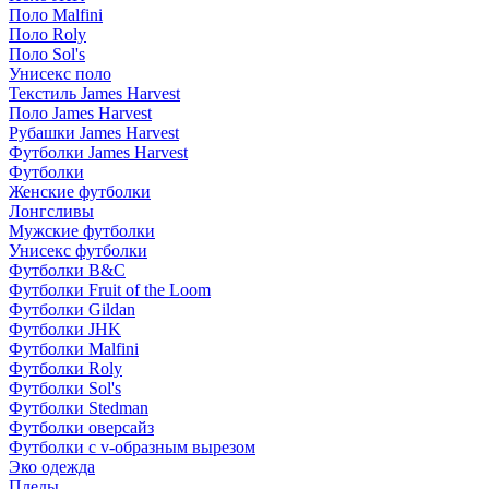
Поло Malfini
Поло Roly
Поло Sol's
Унисекс поло
Текстиль James Harvest
Поло James Harvest
Рубашки James Harvest
Футболки James Harvest
Футболки
Женские футболки
Лонгсливы
Мужские футболки
Унисекс футболки
Футболки B&C
Футболки Fruit of the Loom
Футболки Gildan
Футболки JHK
Футболки Malfini
Футболки Roly
Футболки Sol's
Футболки Stedman
Футболки оверсайз
Футболки с v-образным вырезом
Эко одежда
Пледы