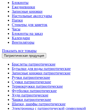
Блокноты
Ежедневники
Записные книжки
Настольные аксессуары
Папки
Стикеры для заметок
Часы
Блокноты на заказ
Календари
Вентиляторы
Показать все товары
Патриотическая продукция
Браслеты патриотические
Бутылки для воды патриотические
Записные книжки патриотические
Ручки патриотические
Сумки патриотические
Термокружки патриотические
Футболки патриотические
Худи патриотические
Чашки патриотические
Шапки, шарфы патриотические
Электроника с патриотической символикой