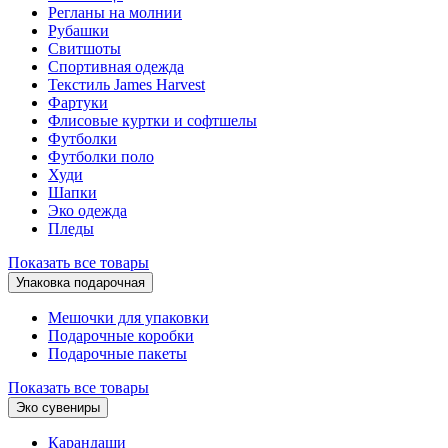
Регланы на молнии
Рубашки
Свитшоты
Спортивная одежда
Текстиль James Harvest
Фартуки
Флисовые куртки и софтшелы
Футболки
Футболки поло
Худи
Шапки
Эко одежда
Пледы
Показать все товары
Упаковка подарочная
Мешочки для упаковки
Подарочные коробки
Подарочные пакеты
Показать все товары
Эко сувениры
Карандаши