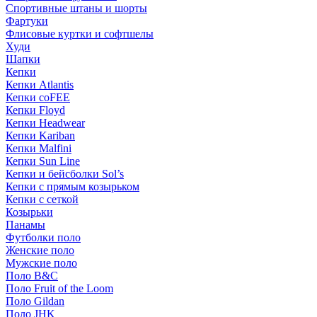
Спортивные штаны и шорты
Фартуки
Флисовые куртки и софтшелы
Худи
Шапки
Кепки
Кепки Atlantis
Кепки coFEE
Кепки Floyd
Кепки Headwear
Кепки Kariban
Кепки Malfini
Кепки Sun Line
Кепки и бейсболки Sol’s
Кепки с прямым козырьком
Кепки с сеткой
Козырьки
Панамы
Футболки поло
Женские поло
Мужские поло
Поло B&C
Поло Fruit of the Loom
Поло Gildan
Поло JHK