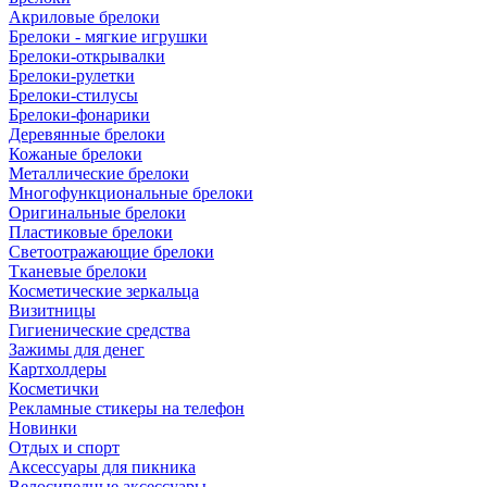
Акриловые брелоки
Брелоки - мягкие игрушки
Брелоки-открывалки
Брелоки-рулетки
Брелоки-стилусы
Брелоки-фонарики
Деревянные брелоки
Кожаные брелоки
Металлические брелоки
Многофункциональные брелоки
Оригинальные брелоки
Пластиковые брелоки
Светоотражающие брелоки
Тканевые брелоки
Косметические зеркальца
Визитницы
Гигиенические средства
Зажимы для денег
Картхолдеры
Косметички
Рекламные стикеры на телефон
Новинки
Отдых и спорт
Аксессуары для пикника
Велосипедные аксессуары