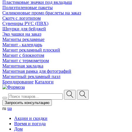
Пластиковые значки под вкладыш
Полиэтиленовые пакеты
Силиконовые промо браслеты на заказ
Скотч с логотипом
Сувениры PVC (ПВХ)
Шнурки для бейджей
Эко чашки на заказ
Магниты рекламные
Магнит - календарь
Магнит рекламный плоский
Магнит с блокнотом
Магнит с термометром
Магнитная закладка
Магнитная рамка для фотографий
Магнитный рекламный пазл
Брендирование
Каталоги
Запросить консультацию
ru
ua
Акции и скидки
Время и погода
Дом