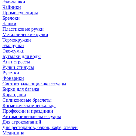
Эко-чашки
Чайники
Промо сувениры
Брелоки
Чашки
Пластиковые ручки
Металлические ручки
Термокружки
Эко ручки
Эко-сумки
Бутылки для воды
Антистрессы
Ручки-стилусы
Рулетки
Фонарики
Светоотражающие аксессуары
Бирки для багажа
Карандаши
Силиконовые браслеты
Косметические зеркальца
Профессии и праздники
Автомобильные аксессуары
Для агрокомпаний
Для ресторанов, баров, кафе, отелей
Медицина