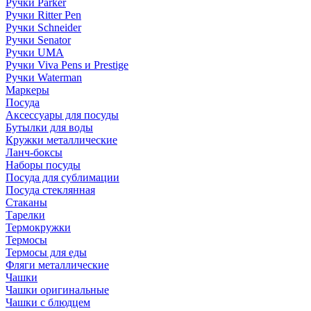
Ручки Parker
Ручки Ritter Pen
Ручки Schneider
Ручки Senator
Ручки UMA
Ручки Viva Pens и Prestige
Ручки Waterman
Маркеры
Посуда
Аксессуары для посуды
Бутылки для воды
Кружки металлические
Ланч-боксы
Наборы посуды
Посуда для сублимации
Посуда стеклянная
Стаканы
Тарелки
Термокружки
Термосы
Термосы для еды
Фляги металлические
Чашки
Чашки оригинальные
Чашки с блюдцем