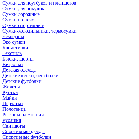
Сумки для ноутбуков и планшетов
Сумки для покупок
Сумки дорожные
Сумки на пояс
Сумки спортивные
Сумки-холодильники, термосумки
Чемоданы
Эко-сумки
Косметички
Текстиль
Брюки, шорты
Ветровки
Детская одежда
Детские кепки, бейсболки
Детские футболки
Жилеты
Куртки
Майки
Перчатки
Полотенца
Регланы на молнии
Рубашки
Свитшоты
Спортивная одежда
Спортивные футболки