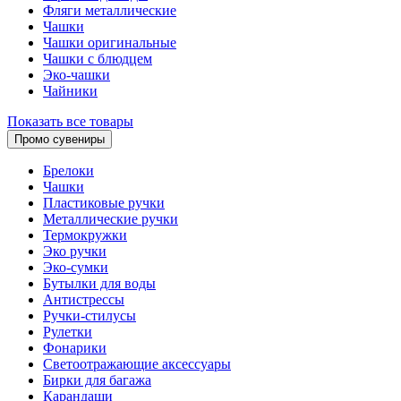
Фляги металлические
Чашки
Чашки оригинальные
Чашки с блюдцем
Эко-чашки
Чайники
Показать все товары
Промо сувениры
Брелоки
Чашки
Пластиковые ручки
Металлические ручки
Термокружки
Эко ручки
Эко-сумки
Бутылки для воды
Антистрессы
Ручки-стилусы
Рулетки
Фонарики
Светоотражающие аксессуары
Бирки для багажа
Карандаши