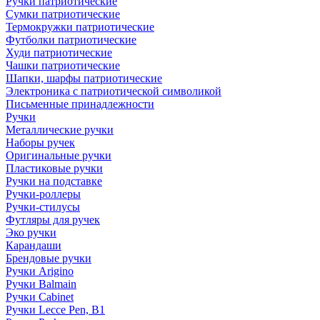
Ручки патриотические
Сумки патриотические
Термокружки патриотические
Футболки патриотические
Худи патриотические
Чашки патриотические
Шапки, шарфы патриотические
Электроника с патриотической символикой
Письменные принадлежности
Ручки
Металлические ручки
Наборы ручек
Оригинальные ручки
Пластиковые ручки
Ручки на подставке
Ручки-роллеры
Ручки-стилусы
Футляры для ручек
Эко ручки
Карандаши
Брендовые ручки
Ручки Arigino
Ручки Balmain
Ручки Cabinet
Ручки Lecce Pen, B1