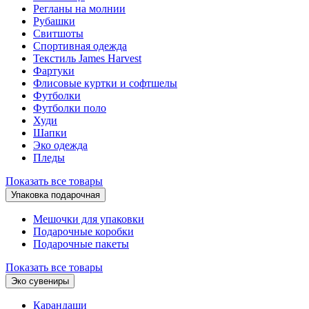
Регланы на молнии
Рубашки
Свитшоты
Спортивная одежда
Текстиль James Harvest
Фартуки
Флисовые куртки и софтшелы
Футболки
Футболки поло
Худи
Шапки
Эко одежда
Пледы
Показать все товары
Упаковка подарочная
Мешочки для упаковки
Подарочные коробки
Подарочные пакеты
Показать все товары
Эко сувениры
Карандаши