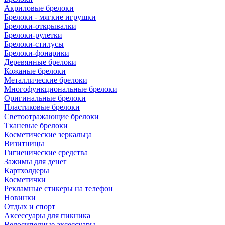
Акриловые брелоки
Брелоки - мягкие игрушки
Брелоки-открывалки
Брелоки-рулетки
Брелоки-стилусы
Брелоки-фонарики
Деревянные брелоки
Кожаные брелоки
Металлические брелоки
Многофункциональные брелоки
Оригинальные брелоки
Пластиковые брелоки
Светоотражающие брелоки
Тканевые брелоки
Косметические зеркальца
Визитницы
Гигиенические средства
Зажимы для денег
Картхолдеры
Косметички
Рекламные стикеры на телефон
Новинки
Отдых и спорт
Аксессуары для пикника
Велосипедные аксессуары