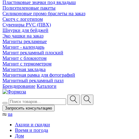
Пластиковые значки под вкладыш
Полиэтиленовые пакеты
Силиконовые промо браслеты на заказ
Скотч с логотипом
Сувениры PVC (ПВХ)
Шнурки для бейджей
Эко чашки на заказ
Магниты рекламные
Магнит - календарь
Магнит рекламный плоский
Магнит с блокнотом
Магнит с термометром
Магнитная закладка
Магнитная рамка для фотографий
Магнитный рекламный пазл
Брендирование
Каталоги
Запросить консультацию
ru
ua
Акции и скидки
Время и погода
Дом