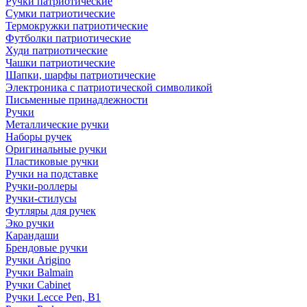
Ручки патриотические
Сумки патриотические
Термокружки патриотические
Футболки патриотические
Худи патриотические
Чашки патриотические
Шапки, шарфы патриотические
Электроника с патриотической символикой
Письменные принадлежности
Ручки
Металлические ручки
Наборы ручек
Оригинальные ручки
Пластиковые ручки
Ручки на подставке
Ручки-роллеры
Ручки-стилусы
Футляры для ручек
Эко ручки
Карандаши
Брендовые ручки
Ручки Arigino
Ручки Balmain
Ручки Cabinet
Ручки Lecce Pen, B1