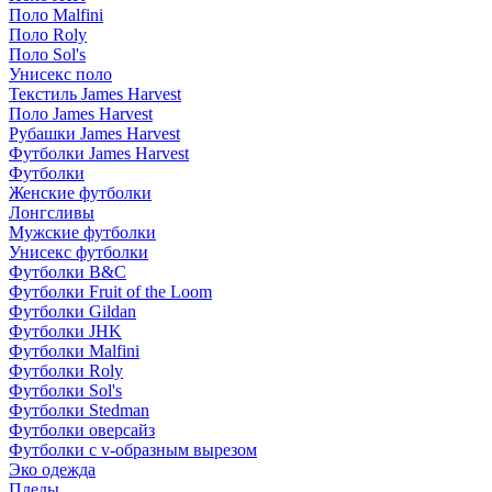
Поло Malfini
Поло Roly
Поло Sol's
Унисекс поло
Текстиль James Harvest
Поло James Harvest
Рубашки James Harvest
Футболки James Harvest
Футболки
Женские футболки
Лонгсливы
Мужские футболки
Унисекс футболки
Футболки B&C
Футболки Fruit of the Loom
Футболки Gildan
Футболки JHK
Футболки Malfini
Футболки Roly
Футболки Sol's
Футболки Stedman
Футболки оверсайз
Футболки с v-образным вырезом
Эко одежда
Пледы