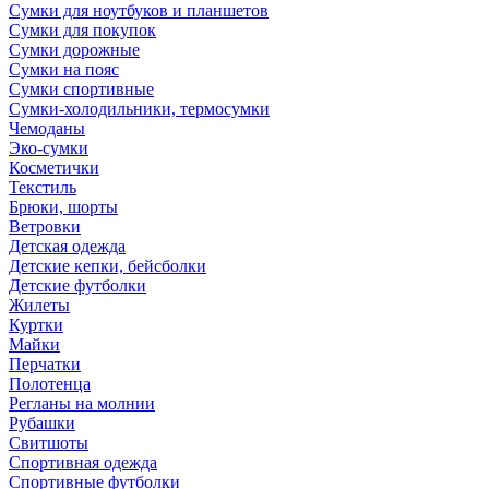
Сумки для ноутбуков и планшетов
Сумки для покупок
Сумки дорожные
Сумки на пояс
Сумки спортивные
Сумки-холодильники, термосумки
Чемоданы
Эко-сумки
Косметички
Текстиль
Брюки, шорты
Ветровки
Детская одежда
Детские кепки, бейсболки
Детские футболки
Жилеты
Куртки
Майки
Перчатки
Полотенца
Регланы на молнии
Рубашки
Свитшоты
Спортивная одежда
Спортивные футболки