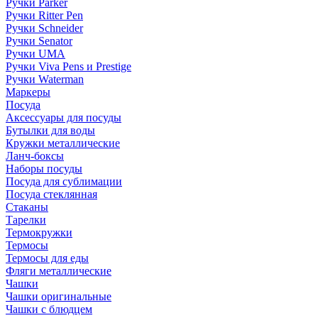
Ручки Parker
Ручки Ritter Pen
Ручки Schneider
Ручки Senator
Ручки UMA
Ручки Viva Pens и Prestige
Ручки Waterman
Маркеры
Посуда
Аксессуары для посуды
Бутылки для воды
Кружки металлические
Ланч-боксы
Наборы посуды
Посуда для сублимации
Посуда стеклянная
Стаканы
Тарелки
Термокружки
Термосы
Термосы для еды
Фляги металлические
Чашки
Чашки оригинальные
Чашки с блюдцем