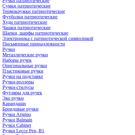
Ручки патриотические
Сумки патриотические
Термокружки патриотические
Футболки патриотические
Худи патриотические
Чашки патриотические
Шапки, шарфы патриотические
Электроника с патриотической символикой
Письменные принадлежности
Ручки
Металлические ручки
Наборы ручек
Оригинальные ручки
Пластиковые ручки
Ручки на подставке
Ручки-роллеры
Ручки-стилусы
Футляры для ручек
Эко ручки
Карандаши
Брендовые ручки
Ручки Arigino
Ручки Balmain
Ручки Cabinet
Ручки Lecce Pen, B1