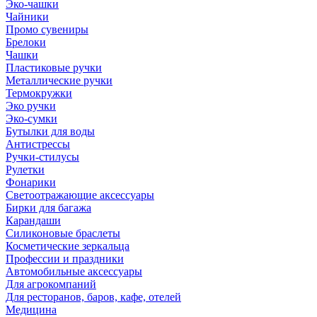
Эко-чашки
Чайники
Промо сувениры
Брелоки
Чашки
Пластиковые ручки
Металлические ручки
Термокружки
Эко ручки
Эко-сумки
Бутылки для воды
Антистрессы
Ручки-стилусы
Рулетки
Фонарики
Светоотражающие аксессуары
Бирки для багажа
Карандаши
Силиконовые браслеты
Косметические зеркальца
Профессии и праздники
Автомобильные аксессуары
Для агрокомпаний
Для ресторанов, баров, кафе, отелей
Медицина