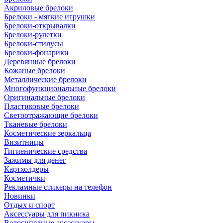
Акриловые брелоки
Брелоки - мягкие игрушки
Брелоки-открывалки
Брелоки-рулетки
Брелоки-стилусы
Брелоки-фонарики
Деревянные брелоки
Кожаные брелоки
Металлические брелоки
Многофункциональные брелоки
Оригинальные брелоки
Пластиковые брелоки
Светоотражающие брелоки
Тканевые брелоки
Косметические зеркальца
Визитницы
Гигиенические средства
Зажимы для денег
Картхолдеры
Косметички
Рекламные стикеры на телефон
Новинки
Отдых и спорт
Аксессуары для пикника
Велосипедные аксессуары