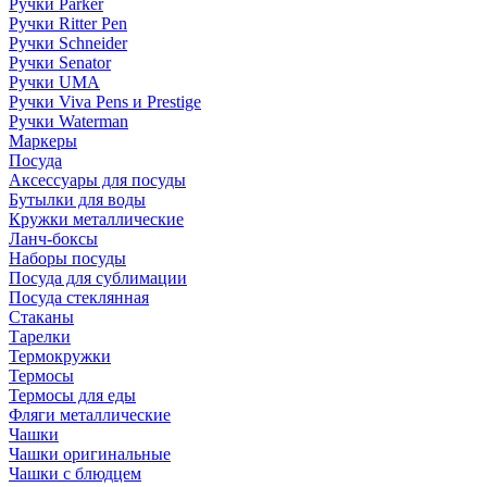
Ручки Parker
Ручки Ritter Pen
Ручки Schneider
Ручки Senator
Ручки UMA
Ручки Viva Pens и Prestige
Ручки Waterman
Маркеры
Посуда
Аксессуары для посуды
Бутылки для воды
Кружки металлические
Ланч-боксы
Наборы посуды
Посуда для сублимации
Посуда стеклянная
Стаканы
Тарелки
Термокружки
Термосы
Термосы для еды
Фляги металлические
Чашки
Чашки оригинальные
Чашки с блюдцем