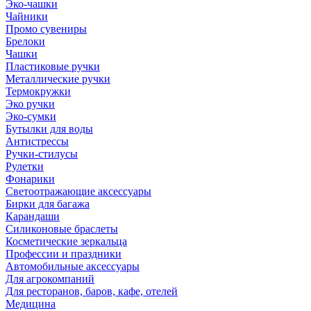
Эко-чашки
Чайники
Промо сувениры
Брелоки
Чашки
Пластиковые ручки
Металлические ручки
Термокружки
Эко ручки
Эко-сумки
Бутылки для воды
Антистрессы
Ручки-стилусы
Рулетки
Фонарики
Светоотражающие аксессуары
Бирки для багажа
Карандаши
Силиконовые браслеты
Косметические зеркальца
Профессии и праздники
Автомобильные аксессуары
Для агрокомпаний
Для ресторанов, баров, кафе, отелей
Медицина