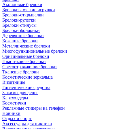
Акриловые брелоки
Брелоки - мягкие игрушки
Брелоки-открывалки
Брелоки-рулетки
Брелоки-стилусы
Брелоки-фонарики
Деревянные брелоки
Кожаные брелоки
Металлические брелоки
Многофункциональные брелоки
Оригинальные брелоки
Пластиковые брелоки
Светоотражающие брелоки
Тканевые брелоки
Косметические зеркальца
Визитницы
Гигиенические средства
Зажимы для денег
Картхолдеры
Косметички
Рекламные стикеры на телефон
Новинки
Отдых и спорт
Аксессуары для пикника
Велосипедные аксессуары