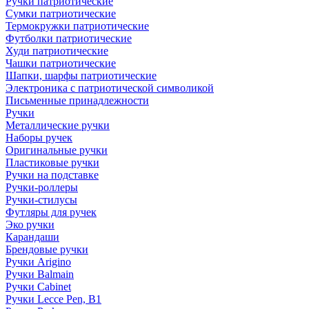
Ручки патриотические
Сумки патриотические
Термокружки патриотические
Футболки патриотические
Худи патриотические
Чашки патриотические
Шапки, шарфы патриотические
Электроника с патриотической символикой
Письменные принадлежности
Ручки
Металлические ручки
Наборы ручек
Оригинальные ручки
Пластиковые ручки
Ручки на подставке
Ручки-роллеры
Ручки-стилусы
Футляры для ручек
Эко ручки
Карандаши
Брендовые ручки
Ручки Arigino
Ручки Balmain
Ручки Cabinet
Ручки Lecce Pen, B1