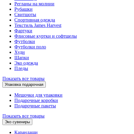
Регланы на молнии
Рубашки
Свитшоты
Спортивная одежда
Текстиль James Harvest
Фартуки
Флисовые куртки и софтшелы
Футболки
Футболки поло
Худи
Шапки
Эко одежда
Пледы
Показать все товары
Упаковка подарочная
Мешочки для упаковки
Подарочные коробки
Подарочные пакеты
Показать все товары
Эко сувениры
Карандаши