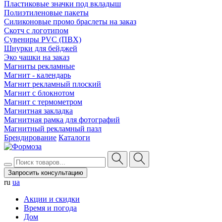
Пластиковые значки под вкладыш
Полиэтиленовые пакеты
Силиконовые промо браслеты на заказ
Скотч с логотипом
Сувениры PVC (ПВХ)
Шнурки для бейджей
Эко чашки на заказ
Магниты рекламные
Магнит - календарь
Магнит рекламный плоский
Магнит с блокнотом
Магнит с термометром
Магнитная закладка
Магнитная рамка для фотографий
Магнитный рекламный пазл
Брендирование
Каталоги
Запросить консультацию
ru
ua
Акции и скидки
Время и погода
Дом