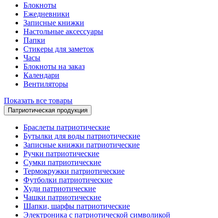
Блокноты
Ежедневники
Записные книжки
Настольные аксессуары
Папки
Стикеры для заметок
Часы
Блокноты на заказ
Календари
Вентиляторы
Показать все товары
Патриотическая продукция
Браслеты патриотические
Бутылки для воды патриотические
Записные книжки патриотические
Ручки патриотические
Сумки патриотические
Термокружки патриотические
Футболки патриотические
Худи патриотические
Чашки патриотические
Шапки, шарфы патриотические
Электроника с патриотической символикой