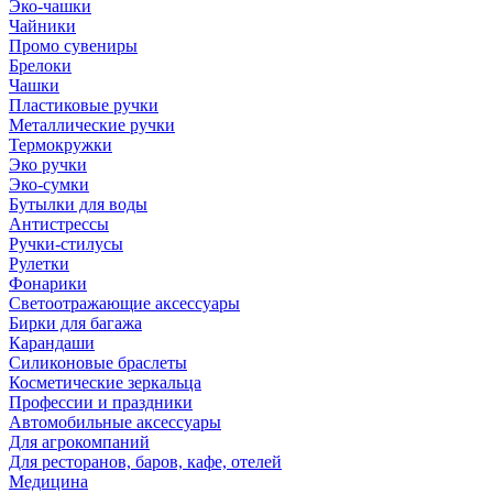
Эко-чашки
Чайники
Промо сувениры
Брелоки
Чашки
Пластиковые ручки
Металлические ручки
Термокружки
Эко ручки
Эко-сумки
Бутылки для воды
Антистрессы
Ручки-стилусы
Рулетки
Фонарики
Светоотражающие аксессуары
Бирки для багажа
Карандаши
Силиконовые браслеты
Косметические зеркальца
Профессии и праздники
Автомобильные аксессуары
Для агрокомпаний
Для ресторанов, баров, кафе, отелей
Медицина