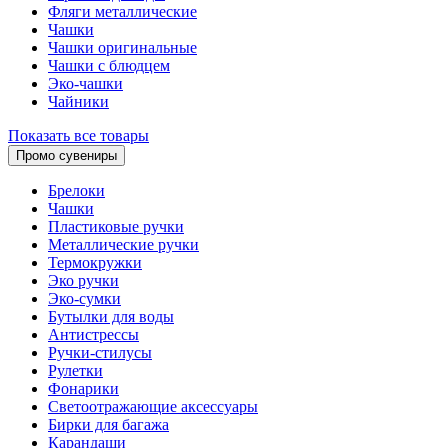
Фляги металлические
Чашки
Чашки оригинальные
Чашки с блюдцем
Эко-чашки
Чайники
Показать все товары
Промо сувениры
Брелоки
Чашки
Пластиковые ручки
Металлические ручки
Термокружки
Эко ручки
Эко-сумки
Бутылки для воды
Антистрессы
Ручки-стилусы
Рулетки
Фонарики
Светоотражающие аксессуары
Бирки для багажа
Карандаши