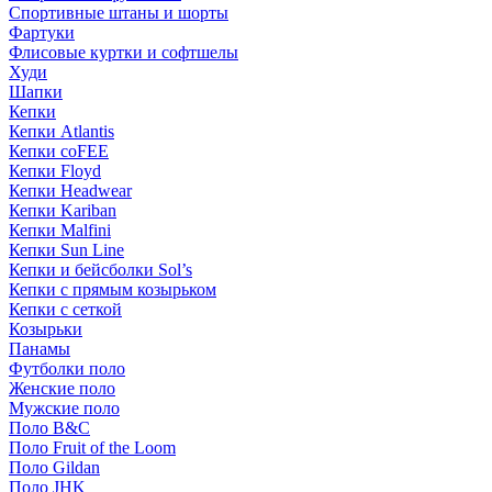
Спортивные штаны и шорты
Фартуки
Флисовые куртки и софтшелы
Худи
Шапки
Кепки
Кепки Atlantis
Кепки coFEE
Кепки Floyd
Кепки Headwear
Кепки Kariban
Кепки Malfini
Кепки Sun Line
Кепки и бейсболки Sol’s
Кепки с прямым козырьком
Кепки с сеткой
Козырьки
Панамы
Футболки поло
Женские поло
Мужские поло
Поло B&C
Поло Fruit of the Loom
Поло Gildan
Поло JHK