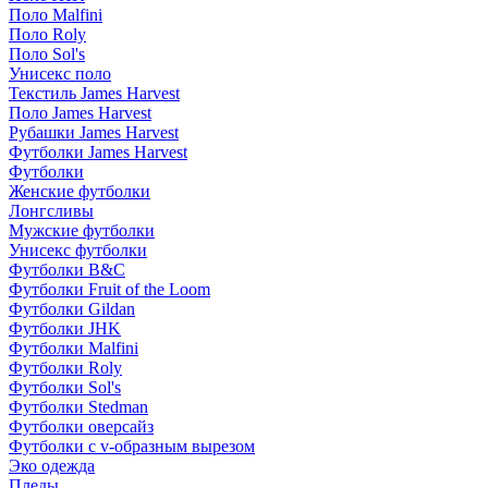
Поло Malfini
Поло Roly
Поло Sol's
Унисекс поло
Текстиль James Harvest
Поло James Harvest
Рубашки James Harvest
Футболки James Harvest
Футболки
Женские футболки
Лонгсливы
Мужские футболки
Унисекс футболки
Футболки B&C
Футболки Fruit of the Loom
Футболки Gildan
Футболки JHK
Футболки Malfini
Футболки Roly
Футболки Sol's
Футболки Stedman
Футболки оверсайз
Футболки с v-образным вырезом
Эко одежда
Пледы