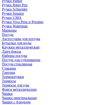
Ручки Parker
Ручки Ritter Pen
Ручки Schneider
Ручки Senator
Ручки UMA
Ручки Viva Pens и Prestige
Ручки Waterman
Маркеры
Посуда
Аксессуары для посуды
Бутылки для воды
Кружки металлические
Ланч-боксы
Наборы посуды
Посуда для сублимации
Посуда стеклянная
Стаканы
Тарелки
Термокружки
Термосы
Термосы для еды
Фляги металлические
Чашки
Чашки оригинальные
Чашки с блюдцем