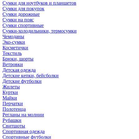
Сумки для ноутбуков и планшетов
Сумки для покупок
Сумки дорожные
Сумки на пояс
Сумки спортивные
Сумки-холодильники, термосумки
Чемоданы
Эко-сумки
Косметички
Текстиль
Брюки, шорты
Ветровки
Детская одежда
Детские кепки, бейсболки
Детские футболки
Жилеты
Куртки
Майки
Перчатки
Полотенца
Регланы на молнии
Рубашки
Свитшоты
Спортивная одежда
Спортивные футболки