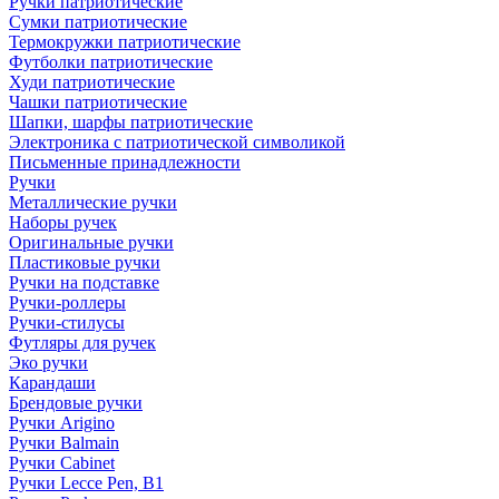
Ручки патриотические
Сумки патриотические
Термокружки патриотические
Футболки патриотические
Худи патриотические
Чашки патриотические
Шапки, шарфы патриотические
Электроника с патриотической символикой
Письменные принадлежности
Ручки
Металлические ручки
Наборы ручек
Оригинальные ручки
Пластиковые ручки
Ручки на подставке
Ручки-роллеры
Ручки-стилусы
Футляры для ручек
Эко ручки
Карандаши
Брендовые ручки
Ручки Arigino
Ручки Balmain
Ручки Cabinet
Ручки Lecce Pen, B1