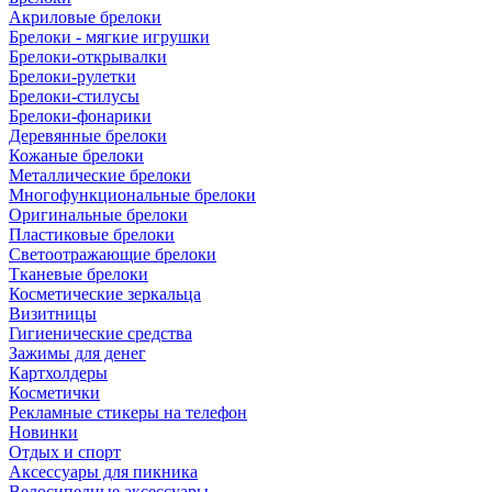
Акриловые брелоки
Брелоки - мягкие игрушки
Брелоки-открывалки
Брелоки-рулетки
Брелоки-стилусы
Брелоки-фонарики
Деревянные брелоки
Кожаные брелоки
Металлические брелоки
Многофункциональные брелоки
Оригинальные брелоки
Пластиковые брелоки
Светоотражающие брелоки
Тканевые брелоки
Косметические зеркальца
Визитницы
Гигиенические средства
Зажимы для денег
Картхолдеры
Косметички
Рекламные стикеры на телефон
Новинки
Отдых и спорт
Аксессуары для пикника
Велосипедные аксессуары