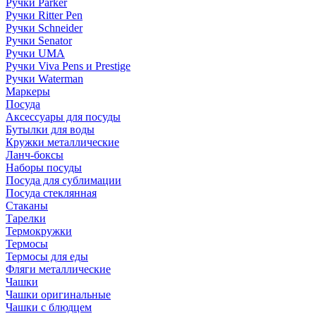
Ручки Parker
Ручки Ritter Pen
Ручки Schneider
Ручки Senator
Ручки UMA
Ручки Viva Pens и Prestige
Ручки Waterman
Маркеры
Посуда
Аксессуары для посуды
Бутылки для воды
Кружки металлические
Ланч-боксы
Наборы посуды
Посуда для сублимации
Посуда стеклянная
Стаканы
Тарелки
Термокружки
Термосы
Термосы для еды
Фляги металлические
Чашки
Чашки оригинальные
Чашки с блюдцем