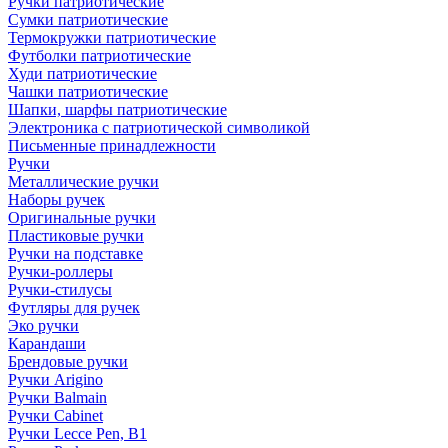
Ручки патриотические
Сумки патриотические
Термокружки патриотические
Футболки патриотические
Худи патриотические
Чашки патриотические
Шапки, шарфы патриотические
Электроника с патриотической символикой
Письменные принадлежности
Ручки
Металлические ручки
Наборы ручек
Оригинальные ручки
Пластиковые ручки
Ручки на подставке
Ручки-роллеры
Ручки-стилусы
Футляры для ручек
Эко ручки
Карандаши
Брендовые ручки
Ручки Arigino
Ручки Balmain
Ручки Cabinet
Ручки Lecce Pen, B1