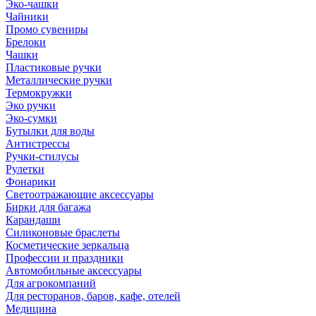
Эко-чашки
Чайники
Промо сувениры
Брелоки
Чашки
Пластиковые ручки
Металлические ручки
Термокружки
Эко ручки
Эко-сумки
Бутылки для воды
Антистрессы
Ручки-стилусы
Рулетки
Фонарики
Светоотражающие аксессуары
Бирки для багажа
Карандаши
Силиконовые браслеты
Косметические зеркальца
Профессии и праздники
Автомобильные аксессуары
Для агрокомпаний
Для ресторанов, баров, кафе, отелей
Медицина