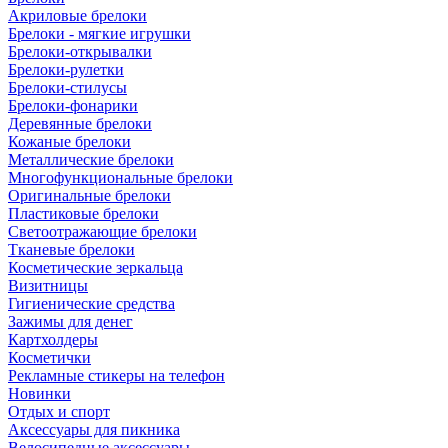
Акриловые брелоки
Брелоки - мягкие игрушки
Брелоки-открывалки
Брелоки-рулетки
Брелоки-стилусы
Брелоки-фонарики
Деревянные брелоки
Кожаные брелоки
Металлические брелоки
Многофункциональные брелоки
Оригинальные брелоки
Пластиковые брелоки
Светоотражающие брелоки
Тканевые брелоки
Косметические зеркальца
Визитницы
Гигиенические средства
Зажимы для денег
Картхолдеры
Косметички
Рекламные стикеры на телефон
Новинки
Отдых и спорт
Аксессуары для пикника
Велосипедные аксессуары