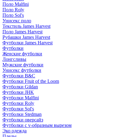
Поло Malfini
Поло Roly
Поло Sol's
Унисекс поло
Текстиль James Harvest
Поло James Harvest
Рубашки James Harvest
Футболки James Harvest
Футболки
Женские футболки
Лонгсливы
Мужские футболки
Унисекс футболки
Футболки B&C
Футболки Fruit of the Loom
Футболки Gildan
Футболки JHK
Футболки Malfini
Футболки Roly
Футболки Sol's
Футболки Stedman
Футболки оверсайз
Футболки с v-образным вырезом
Эко одежда
Пледы