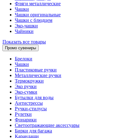
Фляги металлические
Чашки
Чашки оригинальные
Чашки с блюдцем
Эко-чашки
Чайники
Показать все товары
Промо сувениры
Брелоки
Чашки
Пластиковые ручки
Металлические ручки
Термокружки
Эко ручки
Эко-сумки
Бутылки для воды
Антистрессы
Ручки-стилусы
Рулетки
Фонарики
Светоотражающие аксессуары
Бирки для багажа
Карандаши