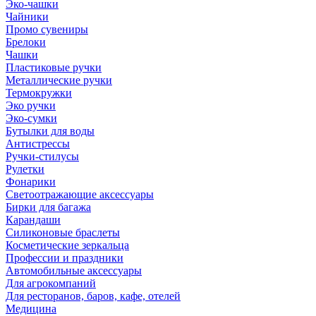
Эко-чашки
Чайники
Промо сувениры
Брелоки
Чашки
Пластиковые ручки
Металлические ручки
Термокружки
Эко ручки
Эко-сумки
Бутылки для воды
Антистрессы
Ручки-стилусы
Рулетки
Фонарики
Светоотражающие аксессуары
Бирки для багажа
Карандаши
Силиконовые браслеты
Косметические зеркальца
Профессии и праздники
Автомобильные аксессуары
Для агрокомпаний
Для ресторанов, баров, кафе, отелей
Медицина