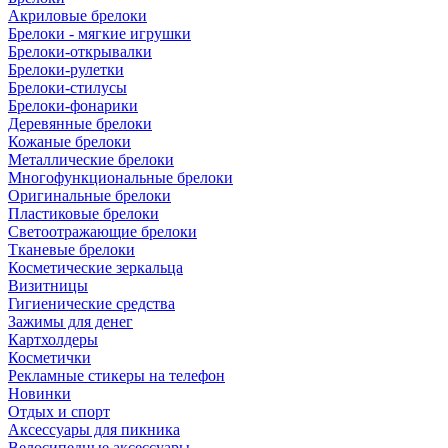
Акриловые брелоки
Брелоки - мягкие игрушки
Брелоки-открывалки
Брелоки-рулетки
Брелоки-стилусы
Брелоки-фонарики
Деревянные брелоки
Кожаные брелоки
Металлические брелоки
Многофункциональные брелоки
Оригинальные брелоки
Пластиковые брелоки
Светоотражающие брелоки
Тканевые брелоки
Косметические зеркальца
Визитницы
Гигиенические средства
Зажимы для денег
Картхолдеры
Косметички
Рекламные стикеры на телефон
Новинки
Отдых и спорт
Аксессуары для пикника
Велосипедные аксессуары