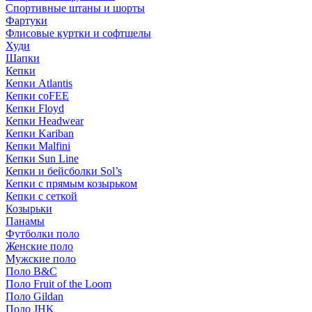
Спортивные штаны и шорты
Фартуки
Флисовые куртки и софтшелы
Худи
Шапки
Кепки
Кепки Atlantis
Кепки coFEE
Кепки Floyd
Кепки Headwear
Кепки Kariban
Кепки Malfini
Кепки Sun Line
Кепки и бейсболки Sol’s
Кепки с прямым козырьком
Кепки с сеткой
Козырьки
Панамы
Футболки поло
Женские поло
Мужские поло
Поло B&C
Поло Fruit of the Loom
Поло Gildan
Поло JHK