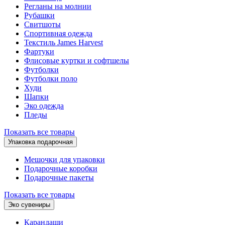
Регланы на молнии
Рубашки
Свитшоты
Спортивная одежда
Текстиль James Harvest
Фартуки
Флисовые куртки и софтшелы
Футболки
Футболки поло
Худи
Шапки
Эко одежда
Пледы
Показать все товары
Упаковка подарочная
Мешочки для упаковки
Подарочные коробки
Подарочные пакеты
Показать все товары
Эко сувениры
Карандаши