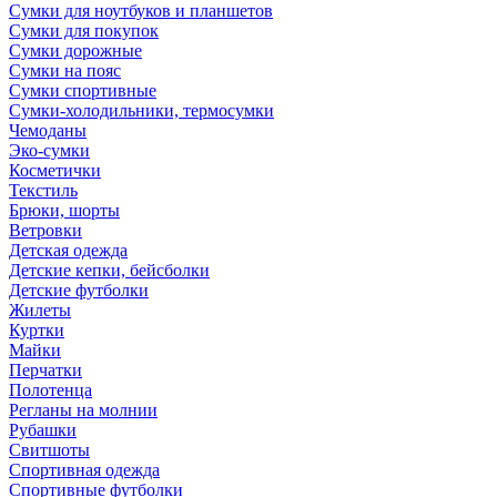
Сумки для ноутбуков и планшетов
Сумки для покупок
Сумки дорожные
Сумки на пояс
Сумки спортивные
Сумки-холодильники, термосумки
Чемоданы
Эко-сумки
Косметички
Текстиль
Брюки, шорты
Ветровки
Детская одежда
Детские кепки, бейсболки
Детские футболки
Жилеты
Куртки
Майки
Перчатки
Полотенца
Регланы на молнии
Рубашки
Свитшоты
Спортивная одежда
Спортивные футболки