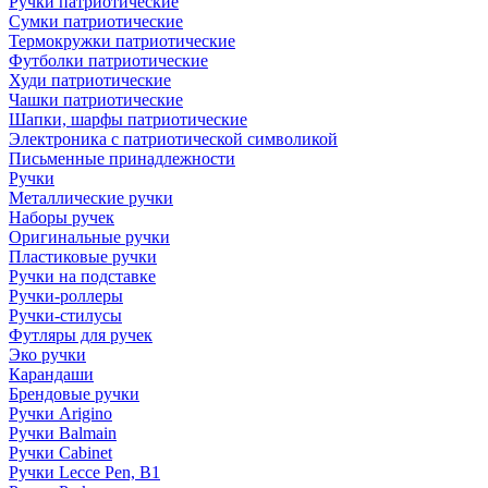
Ручки патриотические
Сумки патриотические
Термокружки патриотические
Футболки патриотические
Худи патриотические
Чашки патриотические
Шапки, шарфы патриотические
Электроника с патриотической символикой
Письменные принадлежности
Ручки
Металлические ручки
Наборы ручек
Оригинальные ручки
Пластиковые ручки
Ручки на подставке
Ручки-роллеры
Ручки-стилусы
Футляры для ручек
Эко ручки
Карандаши
Брендовые ручки
Ручки Arigino
Ручки Balmain
Ручки Cabinet
Ручки Lecce Pen, B1