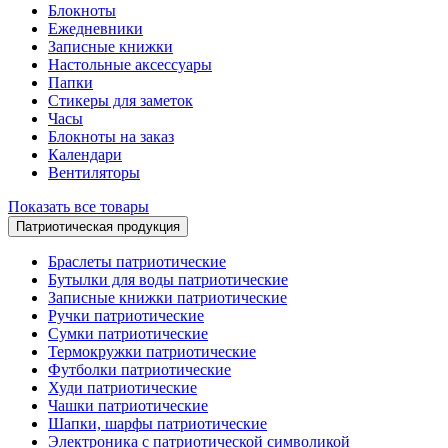
Блокноты
Ежедневники
Записные книжки
Настольные аксессуары
Папки
Стикеры для заметок
Часы
Блокноты на заказ
Календари
Вентиляторы
Показать все товары
Патриотическая продукция
Браслеты патриотические
Бутылки для воды патриотические
Записные книжки патриотические
Ручки патриотические
Сумки патриотические
Термокружки патриотические
Футболки патриотические
Худи патриотические
Чашки патриотические
Шапки, шарфы патриотические
Электроника с патриотической символикой