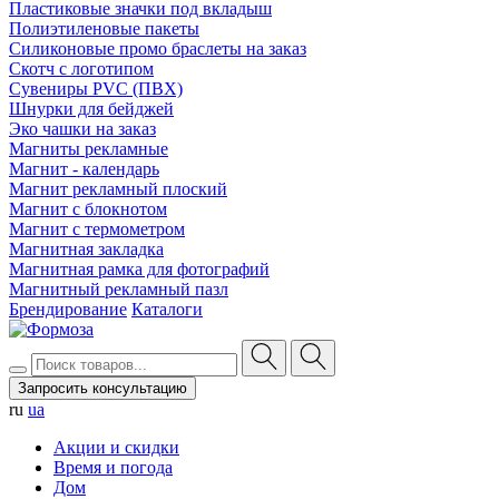
Пластиковые значки под вкладыш
Полиэтиленовые пакеты
Силиконовые промо браслеты на заказ
Скотч с логотипом
Сувениры PVC (ПВХ)
Шнурки для бейджей
Эко чашки на заказ
Магниты рекламные
Магнит - календарь
Магнит рекламный плоский
Магнит с блокнотом
Магнит с термометром
Магнитная закладка
Магнитная рамка для фотографий
Магнитный рекламный пазл
Брендирование
Каталоги
Запросить консультацию
ru
ua
Акции и скидки
Время и погода
Дом