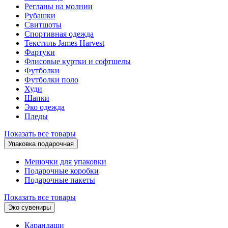
Регланы на молнии
Рубашки
Свитшоты
Спортивная одежда
Текстиль James Harvest
Фартуки
Флисовые куртки и софтшелы
Футболки
Футболки поло
Худи
Шапки
Эко одежда
Пледы
Показать все товары
Упаковка подарочная
Мешочки для упаковки
Подарочные коробки
Подарочные пакеты
Показать все товары
Эко сувениры
Карандаши