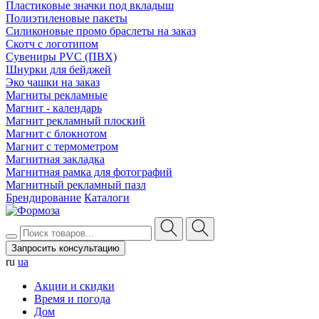
Пластиковые значки под вкладыш
Полиэтиленовые пакеты
Силиконовые промо браслеты на заказ
Скотч с логотипом
Сувениры PVC (ПВХ)
Шнурки для бейджей
Эко чашки на заказ
Магниты рекламные
Магнит - календарь
Магнит рекламный плоский
Магнит с блокнотом
Магнит с термометром
Магнитная закладка
Магнитная рамка для фотографий
Магнитный рекламный пазл
Брендирование
Каталоги
Запросить консультацию
ru
ua
Акции и скидки
Время и погода
Дом