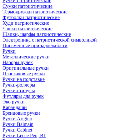
Ручки патриотические
Сумки патриотические
Термокружки патриотические
Футболки патриотические
Худи патриотические
Чашки патриотические
Шапки, шарфы патриотические
Электроника с патриотической символикой
Письменные принадлежности
Ручки
Металлические ручки
Наборы ручек
Оригинальные ручки
Пластиковые ручки
Ручки на подставке
Ручки-роллеры
Ручки-стилусы
Футляры для ручек
Эко ручки
Карандаши
Брендовые ручки
Ручки Arigino
Ручки Balmain
Ручки Cabinet
Ручки Lecce Pen, B1