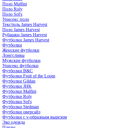
Поло Malfini
Поло Roly
Поло Sol's
Унисекс поло
Текстиль James Harvest
Поло James Harvest
Рубашки James Harvest
Футболки James Harvest
Футболки
Женские футболки
Лонгсливы
Мужские футболки
Унисекс футболки
Футболки B&C
Футболки Fruit of the Loom
Футболки Gildan
Футболки JHK
Футболки Malfini
Футболки Roly
Футболки Sol's
Футболки Stedman
Футболки оверсайз
Футболки с v-образным вырезом
Эко одежда
Пледы