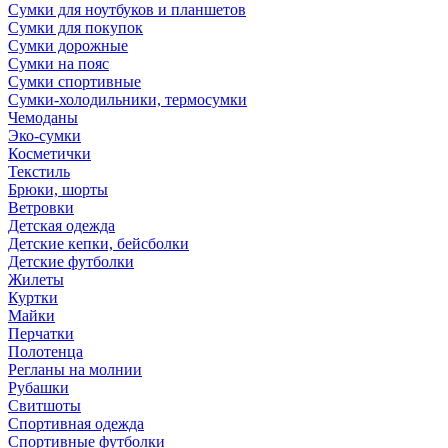
Сумки для ноутбуков и планшетов
Сумки для покупок
Сумки дорожные
Сумки на пояс
Сумки спортивные
Сумки-холодильники, термосумки
Чемоданы
Эко-сумки
Косметички
Текстиль
Брюки, шорты
Ветровки
Детская одежда
Детские кепки, бейсболки
Детские футболки
Жилеты
Куртки
Майки
Перчатки
Полотенца
Регланы на молнии
Рубашки
Свитшоты
Спортивная одежда
Спортивные футболки