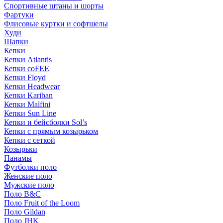
Спортивные штаны и шорты
Фартуки
Флисовые куртки и софтшелы
Худи
Шапки
Кепки
Кепки Atlantis
Кепки coFEE
Кепки Floyd
Кепки Headwear
Кепки Kariban
Кепки Malfini
Кепки Sun Line
Кепки и бейсболки Sol’s
Кепки с прямым козырьком
Кепки с сеткой
Козырьки
Панамы
Футболки поло
Женские поло
Мужские поло
Поло B&C
Поло Fruit of the Loom
Поло Gildan
Поло JHK