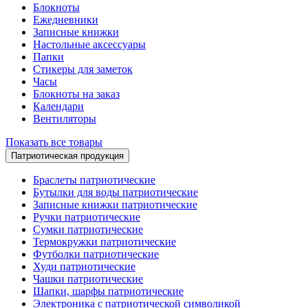
Блокноты
Ежедневники
Записные книжки
Настольные аксессуары
Папки
Стикеры для заметок
Часы
Блокноты на заказ
Календари
Вентиляторы
Показать все товары
Патриотическая продукция
Браслеты патриотические
Бутылки для воды патриотические
Записные книжки патриотические
Ручки патриотические
Сумки патриотические
Термокружки патриотические
Футболки патриотические
Худи патриотические
Чашки патриотические
Шапки, шарфы патриотические
Электроника с патриотической символикой