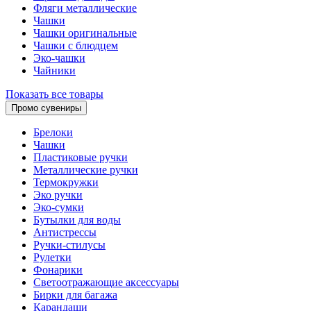
Фляги металлические
Чашки
Чашки оригинальные
Чашки с блюдцем
Эко-чашки
Чайники
Показать все товары
Промо сувениры
Брелоки
Чашки
Пластиковые ручки
Металлические ручки
Термокружки
Эко ручки
Эко-сумки
Бутылки для воды
Антистрессы
Ручки-стилусы
Рулетки
Фонарики
Светоотражающие аксессуары
Бирки для багажа
Карандаши