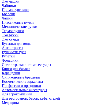
Эко-чашки
Чайники
Промо сувениры
Брелоки
Чашки
Пластиковые ручки
Металлические ручки
Термокружки
Эко ручки
Эко-сумки
Бутылки для воды
Антистрессы
Ручки-стилусы
Рулетки
Фонарики
Светоотражающие аксессуары
Бирки для багажа
Карандаши
Силиконовые браслеты
Косметические зеркальца
Профессии и праздники
Автомобильные аксессуары
Для агрокомпаний
Для ресторанов, баров, кафе, отелей
Медицина