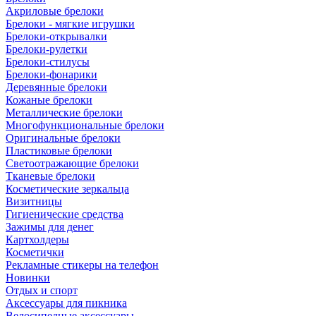
Акриловые брелоки
Брелоки - мягкие игрушки
Брелоки-открывалки
Брелоки-рулетки
Брелоки-стилусы
Брелоки-фонарики
Деревянные брелоки
Кожаные брелоки
Металлические брелоки
Многофункциональные брелоки
Оригинальные брелоки
Пластиковые брелоки
Светоотражающие брелоки
Тканевые брелоки
Косметические зеркальца
Визитницы
Гигиенические средства
Зажимы для денег
Картхолдеры
Косметички
Рекламные стикеры на телефон
Новинки
Отдых и спорт
Аксессуары для пикника
Велосипедные аксессуары