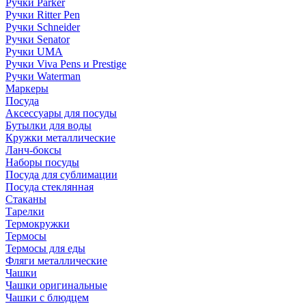
Ручки Parker
Ручки Ritter Pen
Ручки Schneider
Ручки Senator
Ручки UMA
Ручки Viva Pens и Prestige
Ручки Waterman
Маркеры
Посуда
Аксессуары для посуды
Бутылки для воды
Кружки металлические
Ланч-боксы
Наборы посуды
Посуда для сублимации
Посуда стеклянная
Стаканы
Тарелки
Термокружки
Термосы
Термосы для еды
Фляги металлические
Чашки
Чашки оригинальные
Чашки с блюдцем