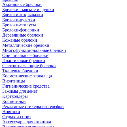
Акриловые брелоки
Брелоки - мягкие игрушки
Брелоки-открывалки
Брелоки-рулетки
Брелоки-стилусы
Брелоки-фонарики
Деревянные брелоки
Кожаные брелоки
Металлические брелоки
Многофункциональные брелоки
Оригинальные брелоки
Пластиковые брелоки
Светоотражающие брелоки
Тканевые брелоки
Косметические зеркальца
Визитницы
Гигиенические средства
Зажимы для денег
Картхолдеры
Косметички
Рекламные стикеры на телефон
Новинки
Отдых и спорт
Аксессуары для пикника
Велосипедные аксессуары