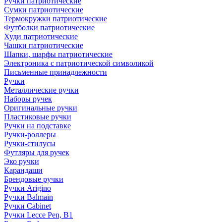
Ручки патриотические
Сумки патриотические
Термокружки патриотические
Футболки патриотические
Худи патриотические
Чашки патриотические
Шапки, шарфы патриотические
Электроника с патриотической символикой
Письменные принадлежности
Ручки
Металлические ручки
Наборы ручек
Оригинальные ручки
Пластиковые ручки
Ручки на подставке
Ручки-роллеры
Ручки-стилусы
Футляры для ручек
Эко ручки
Карандаши
Брендовые ручки
Ручки Arigino
Ручки Balmain
Ручки Cabinet
Ручки Lecce Pen, B1