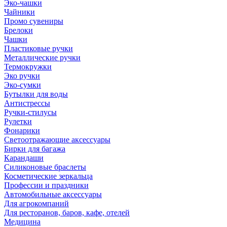
Эко-чашки
Чайники
Промо сувениры
Брелоки
Чашки
Пластиковые ручки
Металлические ручки
Термокружки
Эко ручки
Эко-сумки
Бутылки для воды
Антистрессы
Ручки-стилусы
Рулетки
Фонарики
Светоотражающие аксессуары
Бирки для багажа
Карандаши
Силиконовые браслеты
Косметические зеркальца
Профессии и праздники
Автомобильные аксессуары
Для агрокомпаний
Для ресторанов, баров, кафе, отелей
Медицина