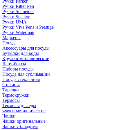
Ручки Parker
Ручки Ritter Pen
Ручки Schneider
Ручки Senator
Ручки UMA
Ручки Viva Pens и Prestige
Ручки Waterman
Маркеры
Посуда
Аксессуары для посуды
Бутылки для воды
Кружки металлические
Ланч-боксы
Наборы посуды
Посуда для сублимации
Посуда стеклянная
Стаканы
Тарелки
Термокружки
Термосы
Термосы для еды
Фляги металлические
Чашки
Чашки оригинальные
Чашки с блюдцем