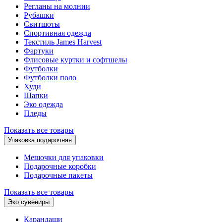
Регланы на молнии
Рубашки
Свитшоты
Спортивная одежда
Текстиль James Harvest
Фартуки
Флисовые куртки и софтшелы
Футболки
Футболки поло
Худи
Шапки
Эко одежда
Пледы
Показать все товары
Упаковка подарочная
Мешочки для упаковки
Подарочные коробки
Подарочные пакеты
Показать все товары
Эко сувениры
Карандаши