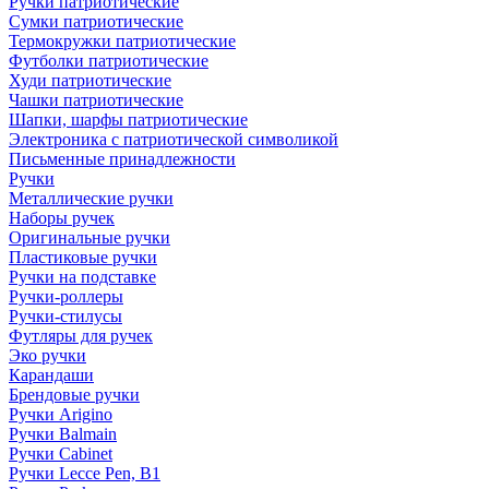
Ручки патриотические
Сумки патриотические
Термокружки патриотические
Футболки патриотические
Худи патриотические
Чашки патриотические
Шапки, шарфы патриотические
Электроника с патриотической символикой
Письменные принадлежности
Ручки
Металлические ручки
Наборы ручек
Оригинальные ручки
Пластиковые ручки
Ручки на подставке
Ручки-роллеры
Ручки-стилусы
Футляры для ручек
Эко ручки
Карандаши
Брендовые ручки
Ручки Arigino
Ручки Balmain
Ручки Cabinet
Ручки Lecce Pen, B1