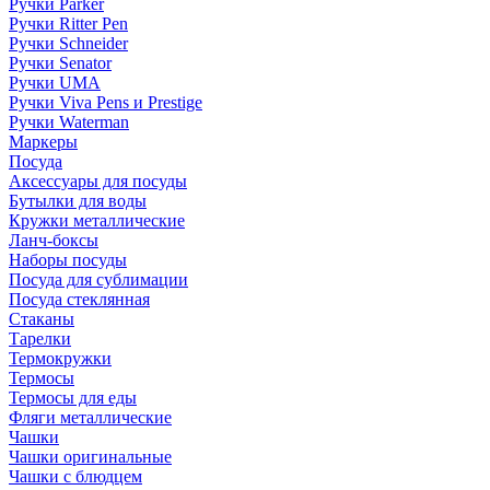
Ручки Parker
Ручки Ritter Pen
Ручки Schneider
Ручки Senator
Ручки UMA
Ручки Viva Pens и Prestige
Ручки Waterman
Маркеры
Посуда
Аксессуары для посуды
Бутылки для воды
Кружки металлические
Ланч-боксы
Наборы посуды
Посуда для сублимации
Посуда стеклянная
Стаканы
Тарелки
Термокружки
Термосы
Термосы для еды
Фляги металлические
Чашки
Чашки оригинальные
Чашки с блюдцем