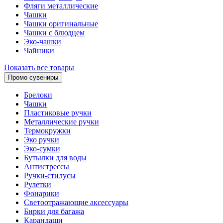
Фляги металлические
Чашки
Чашки оригинальные
Чашки с блюдцем
Эко-чашки
Чайники
Показать все товары
Промо сувениры
Брелоки
Чашки
Пластиковые ручки
Металлические ручки
Термокружки
Эко ручки
Эко-сумки
Бутылки для воды
Антистрессы
Ручки-стилусы
Рулетки
Фонарики
Светоотражающие аксессуары
Бирки для багажа
Карандаши