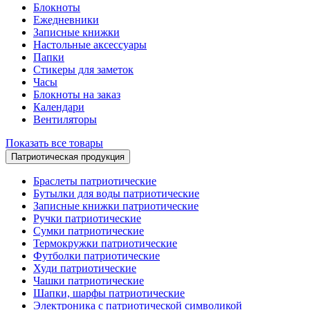
Блокноты
Ежедневники
Записные книжки
Настольные аксессуары
Папки
Стикеры для заметок
Часы
Блокноты на заказ
Календари
Вентиляторы
Показать все товары
Патриотическая продукция
Браслеты патриотические
Бутылки для воды патриотические
Записные книжки патриотические
Ручки патриотические
Сумки патриотические
Термокружки патриотические
Футболки патриотические
Худи патриотические
Чашки патриотические
Шапки, шарфы патриотические
Электроника с патриотической символикой