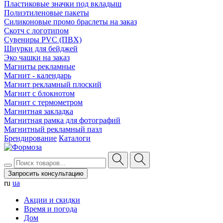
Пластиковые значки под вкладыш
Полиэтиленовые пакеты
Силиконовые промо браслеты на заказ
Скотч с логотипом
Сувениры PVC (ПВХ)
Шнурки для бейджей
Эко чашки на заказ
Магниты рекламные
Магнит - календарь
Магнит рекламный плоский
Магнит с блокнотом
Магнит с термометром
Магнитная закладка
Магнитная рамка для фотографий
Магнитный рекламный пазл
Брендирование
Каталоги
Запросить консультацию
ru
ua
Акции и скидки
Время и погода
Дом