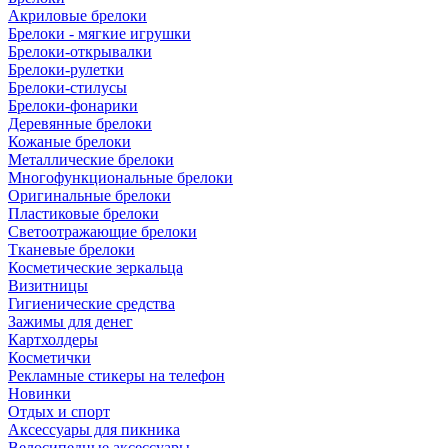
Акриловые брелоки
Брелоки - мягкие игрушки
Брелоки-открывалки
Брелоки-рулетки
Брелоки-стилусы
Брелоки-фонарики
Деревянные брелоки
Кожаные брелоки
Металлические брелоки
Многофункциональные брелоки
Оригинальные брелоки
Пластиковые брелоки
Светоотражающие брелоки
Тканевые брелоки
Косметические зеркальца
Визитницы
Гигиенические средства
Зажимы для денег
Картхолдеры
Косметички
Рекламные стикеры на телефон
Новинки
Отдых и спорт
Аксессуары для пикника
Велосипедные аксессуары