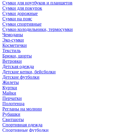
Сумки для ноутбуков и планшетов
Сумки для покупок
Сумки дорожные
Сумки на пояс
Сумки спортивные
Сумки-холодильники, термосумки
Чемоданы
Эко-сумки
Косметички
Текстиль
Брюки, шорты
Ветровки
Детская одежда
Детские кепки, бейсболки
Детские футболки
Жилеты
Куртки
Майки
Перчатки
Полотенца
Регланы на молнии
Рубашки
Свитшоты
Спортивная одежда
Спортивные футболки