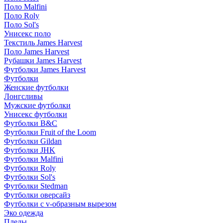
Поло Malfini
Поло Roly
Поло Sol's
Унисекс поло
Текстиль James Harvest
Поло James Harvest
Рубашки James Harvest
Футболки James Harvest
Футболки
Женские футболки
Лонгсливы
Мужские футболки
Унисекс футболки
Футболки B&C
Футболки Fruit of the Loom
Футболки Gildan
Футболки JHK
Футболки Malfini
Футболки Roly
Футболки Sol's
Футболки Stedman
Футболки оверсайз
Футболки с v-образным вырезом
Эко одежда
Пледы