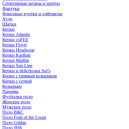
Спортивные штаны и шорты
Фартуки
Флисовые куртки и софтшелы
Худи
Шапки
Кепки
Кепки Atlantis
Кепки coFEE
Кепки Floyd
Кепки Headwear
Кепки Kariban
Кепки Malfini
Кепки Sun Line
Кепки и бейсболки Sol’s
Кепки с прямым козырьком
Кепки с сеткой
Козырьки
Панамы
Футболки поло
Женские поло
Мужские поло
Поло B&C
Поло Fruit of the Loom
Поло Gildan
Поло JHK