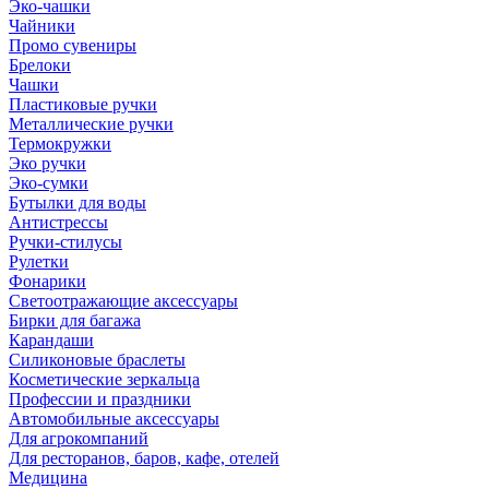
Эко-чашки
Чайники
Промо сувениры
Брелоки
Чашки
Пластиковые ручки
Металлические ручки
Термокружки
Эко ручки
Эко-сумки
Бутылки для воды
Антистрессы
Ручки-стилусы
Рулетки
Фонарики
Светоотражающие аксессуары
Бирки для багажа
Карандаши
Силиконовые браслеты
Косметические зеркальца
Профессии и праздники
Автомобильные аксессуары
Для агрокомпаний
Для ресторанов, баров, кафе, отелей
Медицина