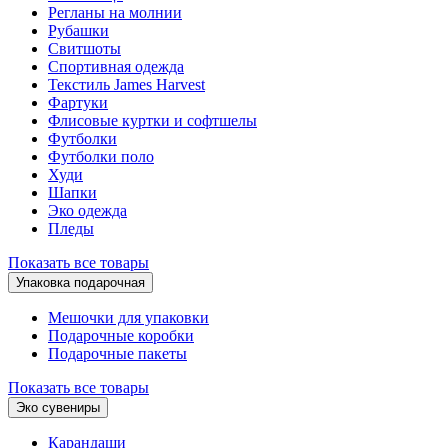
Регланы на молнии
Рубашки
Свитшоты
Спортивная одежда
Текстиль James Harvest
Фартуки
Флисовые куртки и софтшелы
Футболки
Футболки поло
Худи
Шапки
Эко одежда
Пледы
Показать все товары
Упаковка подарочная
Мешочки для упаковки
Подарочные коробки
Подарочные пакеты
Показать все товары
Эко сувениры
Карандаши