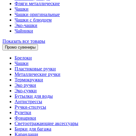
Фляги металлические
Чашки
Чашки оригинальные
Чашки с блюдцем
Эко-чашки
Чайники
Показать все товары
Промо сувениры
Брелоки
Чашки
Пластиковые ручки
Металлические ручки
Термокружки
Эко ручки
Эко-сумки
Бутылки для воды
Антистрессы
Ручки-стилусы
Рулетки
Фонарики
Светоотражающие аксессуары
Бирки для багажа
Карандаши