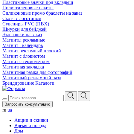
Пластиковые значки под вкладыш
Полиэтиленовые пакеты
Силиконовые промо браслеты на заказ
Скотч с логотипом
Сувениры PVC (ПВХ)
Шнурки для бейджей
Эко чашки на заказ
Магниты рекламные
Магнит - календарь
Магнит рекламный плоский
Магнит с блокнотом
Магнит с термометром
Магнитная закладка
Магнитная рамка для фотографий
Магнитный рекламный пазл
Брендирование
Каталоги
Запросить консультацию
ru
ua
Акции и скидки
Время и погода
Дом