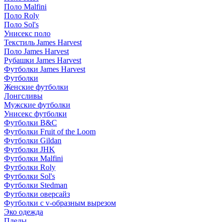
Поло Malfini
Поло Roly
Поло Sol's
Унисекс поло
Текстиль James Harvest
Поло James Harvest
Рубашки James Harvest
Футболки James Harvest
Футболки
Женские футболки
Лонгсливы
Мужские футболки
Унисекс футболки
Футболки B&C
Футболки Fruit of the Loom
Футболки Gildan
Футболки JHK
Футболки Malfini
Футболки Roly
Футболки Sol's
Футболки Stedman
Футболки оверсайз
Футболки с v-образным вырезом
Эко одежда
Пледы