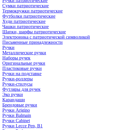
Ручки патриотические
Сумки патриотические
Термокружки патриотические
Футболки патриотические
Худи патриотические
Чашки патриотические
Шапки, шарфы патриотические
Электроника с патриотической символикой
Письменные принадлежности
Ручки
Металлические ручки
Наборы ручек
Оригинальные ручки
Пластиковые ручки
Ручки на подставке
Ручки-роллеры
Ручки-стилусы
Футляры для ручек
Эко ручки
Карандаши
Брендовые ручки
Ручки Arigino
Ручки Balmain
Ручки Cabinet
Ручки Lecce Pen, B1