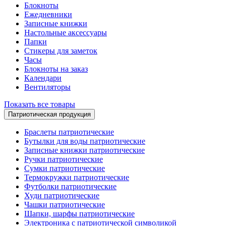
Блокноты
Ежедневники
Записные книжки
Настольные аксессуары
Папки
Стикеры для заметок
Часы
Блокноты на заказ
Календари
Вентиляторы
Показать все товары
Патриотическая продукция
Браслеты патриотические
Бутылки для воды патриотические
Записные книжки патриотические
Ручки патриотические
Сумки патриотические
Термокружки патриотические
Футболки патриотические
Худи патриотические
Чашки патриотические
Шапки, шарфы патриотические
Электроника с патриотической символикой