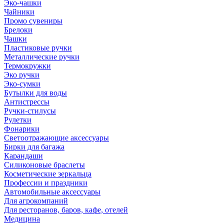
Эко-чашки
Чайники
Промо сувениры
Брелоки
Чашки
Пластиковые ручки
Металлические ручки
Термокружки
Эко ручки
Эко-сумки
Бутылки для воды
Антистрессы
Ручки-стилусы
Рулетки
Фонарики
Светоотражающие аксессуары
Бирки для багажа
Карандаши
Силиконовые браслеты
Косметические зеркальца
Профессии и праздники
Автомобильные аксессуары
Для агрокомпаний
Для ресторанов, баров, кафе, отелей
Медицина