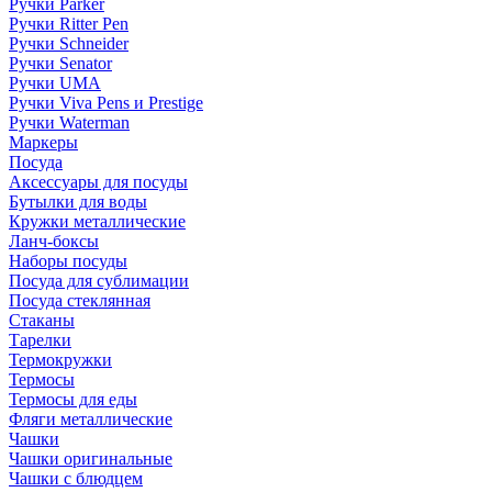
Ручки Parker
Ручки Ritter Pen
Ручки Schneider
Ручки Senator
Ручки UMA
Ручки Viva Pens и Prestige
Ручки Waterman
Маркеры
Посуда
Аксессуары для посуды
Бутылки для воды
Кружки металлические
Ланч-боксы
Наборы посуды
Посуда для сублимации
Посуда стеклянная
Стаканы
Тарелки
Термокружки
Термосы
Термосы для еды
Фляги металлические
Чашки
Чашки оригинальные
Чашки с блюдцем