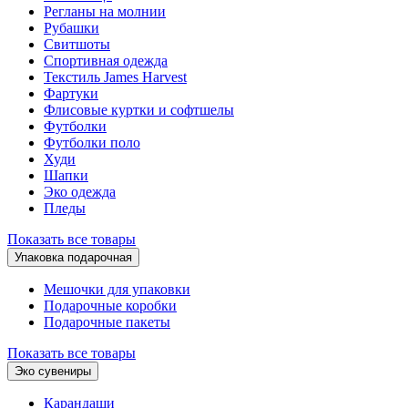
Регланы на молнии
Рубашки
Свитшоты
Спортивная одежда
Текстиль James Harvest
Фартуки
Флисовые куртки и софтшелы
Футболки
Футболки поло
Худи
Шапки
Эко одежда
Пледы
Показать все товары
Упаковка подарочная
Мешочки для упаковки
Подарочные коробки
Подарочные пакеты
Показать все товары
Эко сувениры
Карандаши