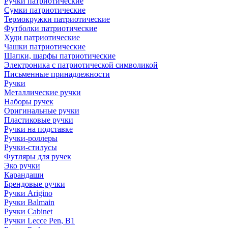
Ручки патриотические
Сумки патриотические
Термокружки патриотические
Футболки патриотические
Худи патриотические
Чашки патриотические
Шапки, шарфы патриотические
Электроника с патриотической символикой
Письменные принадлежности
Ручки
Металлические ручки
Наборы ручек
Оригинальные ручки
Пластиковые ручки
Ручки на подставке
Ручки-роллеры
Ручки-стилусы
Футляры для ручек
Эко ручки
Карандаши
Брендовые ручки
Ручки Arigino
Ручки Balmain
Ручки Cabinet
Ручки Lecce Pen, B1