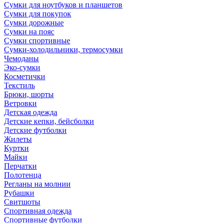
Сумки для ноутбуков и планшетов
Сумки для покупок
Сумки дорожные
Сумки на пояс
Сумки спортивные
Сумки-холодильники, термосумки
Чемоданы
Эко-сумки
Косметички
Текстиль
Брюки, шорты
Ветровки
Детская одежда
Детские кепки, бейсболки
Детские футболки
Жилеты
Куртки
Майки
Перчатки
Полотенца
Регланы на молнии
Рубашки
Свитшоты
Спортивная одежда
Спортивные футболки