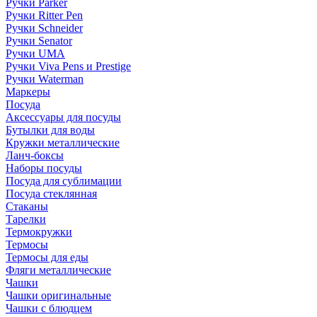
Ручки Parker
Ручки Ritter Pen
Ручки Schneider
Ручки Senator
Ручки UMA
Ручки Viva Pens и Prestige
Ручки Waterman
Маркеры
Посуда
Аксессуары для посуды
Бутылки для воды
Кружки металлические
Ланч-боксы
Наборы посуды
Посуда для сублимации
Посуда стеклянная
Стаканы
Тарелки
Термокружки
Термосы
Термосы для еды
Фляги металлические
Чашки
Чашки оригинальные
Чашки с блюдцем