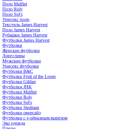
Поло Malfini
Поло Roly
Поло Sol's
Унисекс поло
Текстиль James Harvest
Поло James Harvest
Рубашки James Harvest
Футболки James Harvest
Футболки
Женские футболки
Лонгсливы
Мужские футболки
Унисекс футболки
Футболки B&C
Футболки Fruit of the Loom
Футболки Gildan
Футболки JHK
Футболки Malfini
Футболки Roly
Футболки Sol's
Футболки Stedman
Футболки оверсайз
Футболки с v-образным вырезом
Эко одежда
Пледы