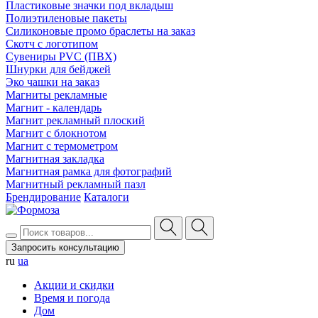
Пластиковые значки под вкладыш
Полиэтиленовые пакеты
Силиконовые промо браслеты на заказ
Скотч с логотипом
Сувениры PVC (ПВХ)
Шнурки для бейджей
Эко чашки на заказ
Магниты рекламные
Магнит - календарь
Магнит рекламный плоский
Магнит с блокнотом
Магнит с термометром
Магнитная закладка
Магнитная рамка для фотографий
Магнитный рекламный пазл
Брендирование
Каталоги
Запросить консультацию
ru
ua
Акции и скидки
Время и погода
Дом