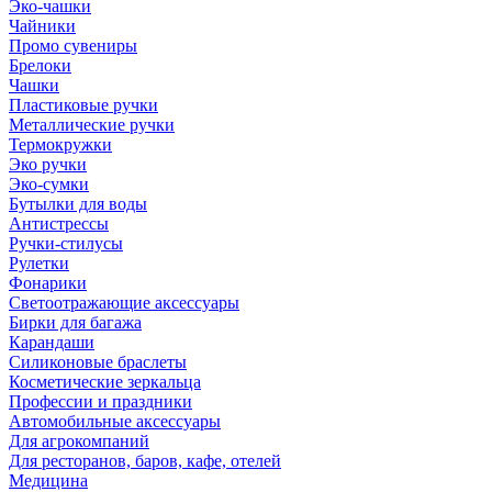
Эко-чашки
Чайники
Промо сувениры
Брелоки
Чашки
Пластиковые ручки
Металлические ручки
Термокружки
Эко ручки
Эко-сумки
Бутылки для воды
Антистрессы
Ручки-стилусы
Рулетки
Фонарики
Светоотражающие аксессуары
Бирки для багажа
Карандаши
Силиконовые браслеты
Косметические зеркальца
Профессии и праздники
Автомобильные аксессуары
Для агрокомпаний
Для ресторанов, баров, кафе, отелей
Медицина