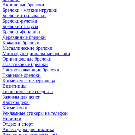
Акриловые брелоки
Брелоки - мягкие игрушки
Брелоки-открывалки
Брелоки-рулетки
Брелоки-стилусы
Брелоки-фонарики
Деревянные брелоки
Кожаные брелоки
Металлические брелоки
Многофункциональные брелоки
Оригинальные брелоки
Пластиковые брелоки
Светоотражающие брелоки
Тканевые брелоки
Косметические зеркальца
Визитницы
Гигиенические средства
Зажимы для денег
Картхолдеры
Косметички
Рекламные стикеры на телефон
Новинки
Отдых и спорт
Аксессуары для пикника
Велосипедные аксессуары