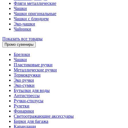
Фляги металлические
Чашки
Чашки оригинальные
Чашки с блюдцем
Эко-чашки
Чайники
Показать все товары
Промо сувениры
Брелоки
Чашки
Пластиковые ручки
Металлические ручки
Термокружки
Эко ручки
Эко-сумки
Бутылки для воды
Антистрессы
Ручки-стилусы
Рулетки
Фонарики
Светоотражающие аксессуары
Бирки для багажа
Карандаши