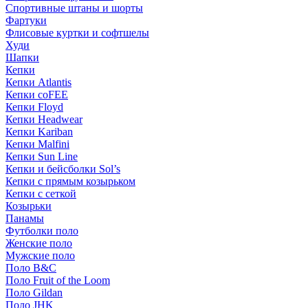
Спортивные штаны и шорты
Фартуки
Флисовые куртки и софтшелы
Худи
Шапки
Кепки
Кепки Atlantis
Кепки coFEE
Кепки Floyd
Кепки Headwear
Кепки Kariban
Кепки Malfini
Кепки Sun Line
Кепки и бейсболки Sol’s
Кепки с прямым козырьком
Кепки с сеткой
Козырьки
Панамы
Футболки поло
Женские поло
Мужские поло
Поло B&C
Поло Fruit of the Loom
Поло Gildan
Поло JHK