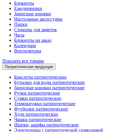
Блокноты
Ежедневники
Записные книжки
Настольные аксессуары
Папки
Стикеры для заметок
Часы
Блокноты на заказ
Календари
Вентиляторы
Показать все товары
Патриотическая продукция
Браслеты патриотические
Бутылки для воды патриотические
Записные книжки патриотические
Ручки патриотические
Сумки патриотические
Термокружки патриотические
Футболки патриотические
Худи патриотические
Чашки патриотические
Шапки, шарфы патриотические
Электроника с патриотической символикой