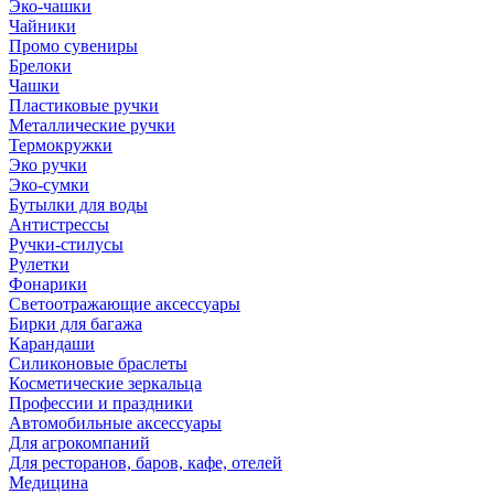
Эко-чашки
Чайники
Промо сувениры
Брелоки
Чашки
Пластиковые ручки
Металлические ручки
Термокружки
Эко ручки
Эко-сумки
Бутылки для воды
Антистрессы
Ручки-стилусы
Рулетки
Фонарики
Светоотражающие аксессуары
Бирки для багажа
Карандаши
Силиконовые браслеты
Косметические зеркальца
Профессии и праздники
Автомобильные аксессуары
Для агрокомпаний
Для ресторанов, баров, кафе, отелей
Медицина