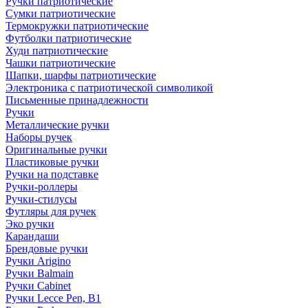
Ручки патриотические
Сумки патриотические
Термокружки патриотические
Футболки патриотические
Худи патриотические
Чашки патриотические
Шапки, шарфы патриотические
Электроника с патриотической символикой
Письменные принадлежности
Ручки
Металлические ручки
Наборы ручек
Оригинальные ручки
Пластиковые ручки
Ручки на подставке
Ручки-роллеры
Ручки-стилусы
Футляры для ручек
Эко ручки
Карандаши
Брендовые ручки
Ручки Arigino
Ручки Balmain
Ручки Cabinet
Ручки Lecce Pen, B1