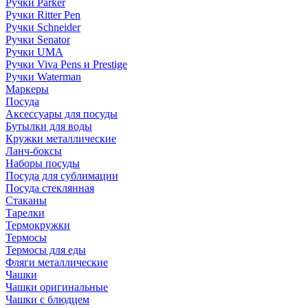
Ручки Parker
Ручки Ritter Pen
Ручки Schneider
Ручки Senator
Ручки UMA
Ручки Viva Pens и Prestige
Ручки Waterman
Маркеры
Посуда
Аксессуары для посуды
Бутылки для воды
Кружки металлические
Ланч-боксы
Наборы посуды
Посуда для сублимации
Посуда стеклянная
Стаканы
Тарелки
Термокружки
Термосы
Термосы для еды
Фляги металлические
Чашки
Чашки оригинальные
Чашки с блюдцем