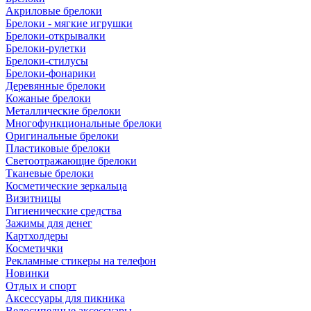
Акриловые брелоки
Брелоки - мягкие игрушки
Брелоки-открывалки
Брелоки-рулетки
Брелоки-стилусы
Брелоки-фонарики
Деревянные брелоки
Кожаные брелоки
Металлические брелоки
Многофункциональные брелоки
Оригинальные брелоки
Пластиковые брелоки
Светоотражающие брелоки
Тканевые брелоки
Косметические зеркальца
Визитницы
Гигиенические средства
Зажимы для денег
Картхолдеры
Косметички
Рекламные стикеры на телефон
Новинки
Отдых и спорт
Аксессуары для пикника
Велосипедные аксессуары