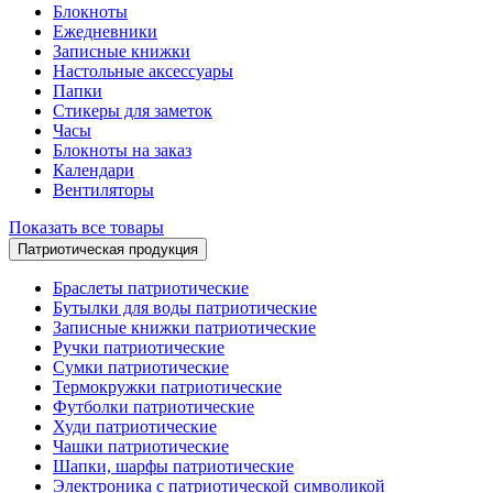
Блокноты
Ежедневники
Записные книжки
Настольные аксессуары
Папки
Стикеры для заметок
Часы
Блокноты на заказ
Календари
Вентиляторы
Показать все товары
Патриотическая продукция
Браслеты патриотические
Бутылки для воды патриотические
Записные книжки патриотические
Ручки патриотические
Сумки патриотические
Термокружки патриотические
Футболки патриотические
Худи патриотические
Чашки патриотические
Шапки, шарфы патриотические
Электроника с патриотической символикой