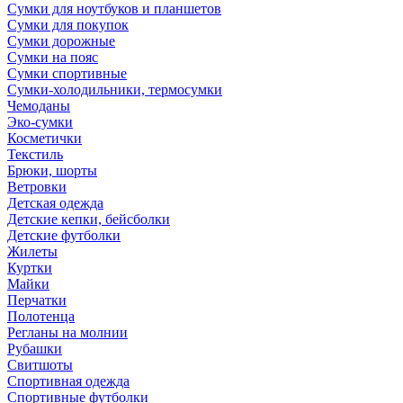
Сумки для ноутбуков и планшетов
Сумки для покупок
Сумки дорожные
Сумки на пояс
Сумки спортивные
Сумки-холодильники, термосумки
Чемоданы
Эко-сумки
Косметички
Текстиль
Брюки, шорты
Ветровки
Детская одежда
Детские кепки, бейсболки
Детские футболки
Жилеты
Куртки
Майки
Перчатки
Полотенца
Регланы на молнии
Рубашки
Свитшоты
Спортивная одежда
Спортивные футболки