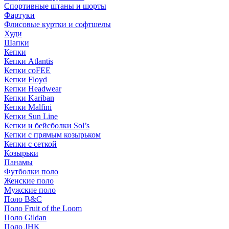
Спортивные штаны и шорты
Фартуки
Флисовые куртки и софтшелы
Худи
Шапки
Кепки
Кепки Atlantis
Кепки coFEE
Кепки Floyd
Кепки Headwear
Кепки Kariban
Кепки Malfini
Кепки Sun Line
Кепки и бейсболки Sol’s
Кепки с прямым козырьком
Кепки с сеткой
Козырьки
Панамы
Футболки поло
Женские поло
Мужские поло
Поло B&C
Поло Fruit of the Loom
Поло Gildan
Поло JHK