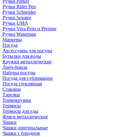
Ручки Parker
Ручки Ritter Pen
Ручки Schneider
Ручки Senator
Ручки UMA
Ручки Viva Pens и Prestige
Ручки Waterman
Маркеры
Посуда
Аксессуары для посуды
Бутылки для воды
Кружки металлические
Ланч-боксы
Наборы посуды
Посуда для сублимации
Посуда стеклянная
Стаканы
Тарелки
Термокружки
Термосы
Термосы для еды
Фляги металлические
Чашки
Чашки оригинальные
Чашки с блюдцем