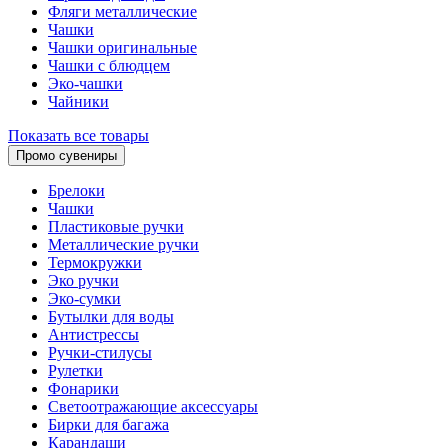
Фляги металлические
Чашки
Чашки оригинальные
Чашки с блюдцем
Эко-чашки
Чайники
Показать все товары
Промо сувениры
Брелоки
Чашки
Пластиковые ручки
Металлические ручки
Термокружки
Эко ручки
Эко-сумки
Бутылки для воды
Антистрессы
Ручки-стилусы
Рулетки
Фонарики
Светоотражающие аксессуары
Бирки для багажа
Карандаши