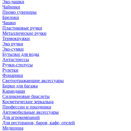
Эко-чашки
Чайники
Промо сувениры
Брелоки
Чашки
Пластиковые ручки
Металлические ручки
Термокружки
Эко ручки
Эко-сумки
Бутылки для воды
Антистрессы
Ручки-стилусы
Рулетки
Фонарики
Светоотражающие аксессуары
Бирки для багажа
Карандаши
Силиконовые браслеты
Косметические зеркальца
Профессии и праздники
Автомобильные аксессуары
Для агрокомпаний
Для ресторанов, баров, кафе, отелей
Медицина