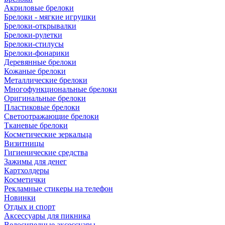
Акриловые брелоки
Брелоки - мягкие игрушки
Брелоки-открывалки
Брелоки-рулетки
Брелоки-стилусы
Брелоки-фонарики
Деревянные брелоки
Кожаные брелоки
Металлические брелоки
Многофункциональные брелоки
Оригинальные брелоки
Пластиковые брелоки
Светоотражающие брелоки
Тканевые брелоки
Косметические зеркальца
Визитницы
Гигиенические средства
Зажимы для денег
Картхолдеры
Косметички
Рекламные стикеры на телефон
Новинки
Отдых и спорт
Аксессуары для пикника
Велосипедные аксессуары