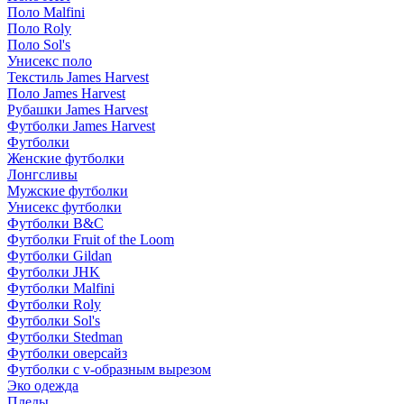
Поло Malfini
Поло Roly
Поло Sol's
Унисекс поло
Текстиль James Harvest
Поло James Harvest
Рубашки James Harvest
Футболки James Harvest
Футболки
Женские футболки
Лонгсливы
Мужские футболки
Унисекс футболки
Футболки B&C
Футболки Fruit of the Loom
Футболки Gildan
Футболки JHK
Футболки Malfini
Футболки Roly
Футболки Sol's
Футболки Stedman
Футболки оверсайз
Футболки с v-образным вырезом
Эко одежда
Пледы