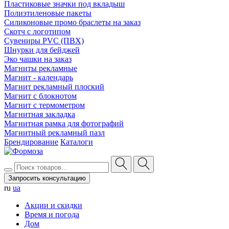
Пластиковые значки под вкладыш
Полиэтиленовые пакеты
Силиконовые промо браслеты на заказ
Скотч с логотипом
Сувениры PVC (ПВХ)
Шнурки для бейджей
Эко чашки на заказ
Магниты рекламные
Магнит - календарь
Магнит рекламный плоский
Магнит с блокнотом
Магнит с термометром
Магнитная закладка
Магнитная рамка для фотографий
Магнитный рекламный пазл
Брендирование
Каталоги
Запросить консультацию
ru
ua
Акции и скидки
Время и погода
Дом