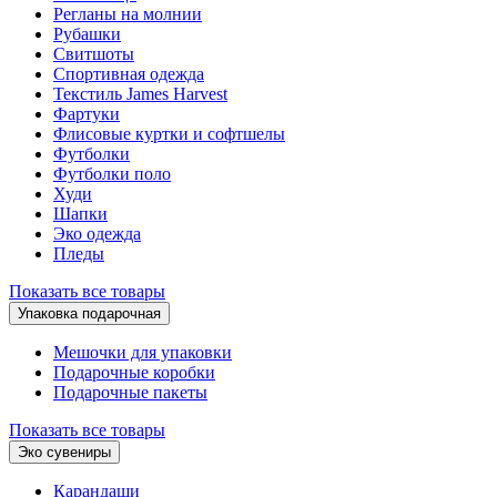
Регланы на молнии
Рубашки
Свитшоты
Спортивная одежда
Текстиль James Harvest
Фартуки
Флисовые куртки и софтшелы
Футболки
Футболки поло
Худи
Шапки
Эко одежда
Пледы
Показать все товары
Упаковка подарочная
Мешочки для упаковки
Подарочные коробки
Подарочные пакеты
Показать все товары
Эко сувениры
Карандаши