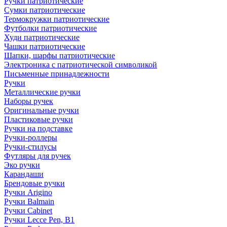
Ручки патриотические
Сумки патриотические
Термокружки патриотические
Футболки патриотические
Худи патриотические
Чашки патриотические
Шапки, шарфы патриотические
Электроника с патриотической символикой
Письменные принадлежности
Ручки
Металлические ручки
Наборы ручек
Оригинальные ручки
Пластиковые ручки
Ручки на подставке
Ручки-роллеры
Ручки-стилусы
Футляры для ручек
Эко ручки
Карандаши
Брендовые ручки
Ручки Arigino
Ручки Balmain
Ручки Cabinet
Ручки Lecce Pen, B1