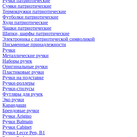
Ручки патриотические
Сумки патриотические
Термокружки патриотические
Футболки патриотические
Худи патриотические
Чашки патриотические
Шапки, шарфы патриотические
Электроника с патриотической символикой
Письменные принадлежности
Ручки
Металлические ручки
Наборы ручек
Оригинальные ручки
Пластиковые ручки
Ручки на подставке
Ручки-роллеры
Ручки-стилусы
Футляры для ручек
Эко ручки
Карандаши
Брендовые ручки
Ручки Arigino
Ручки Balmain
Ручки Cabinet
Ручки Lecce Pen, B1