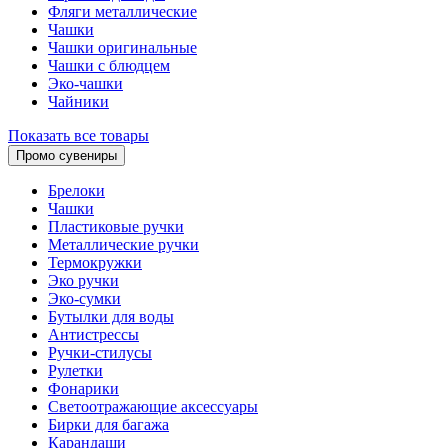
Фляги металлические
Чашки
Чашки оригинальные
Чашки с блюдцем
Эко-чашки
Чайники
Показать все товары
Промо сувениры
Брелоки
Чашки
Пластиковые ручки
Металлические ручки
Термокружки
Эко ручки
Эко-сумки
Бутылки для воды
Антистрессы
Ручки-стилусы
Рулетки
Фонарики
Светоотражающие аксессуары
Бирки для багажа
Карандаши