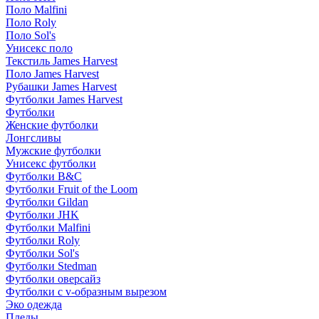
Поло Malfini
Поло Roly
Поло Sol's
Унисекс поло
Текстиль James Harvest
Поло James Harvest
Рубашки James Harvest
Футболки James Harvest
Футболки
Женские футболки
Лонгсливы
Мужские футболки
Унисекс футболки
Футболки B&C
Футболки Fruit of the Loom
Футболки Gildan
Футболки JHK
Футболки Malfini
Футболки Roly
Футболки Sol's
Футболки Stedman
Футболки оверсайз
Футболки с v-образным вырезом
Эко одежда
Пледы