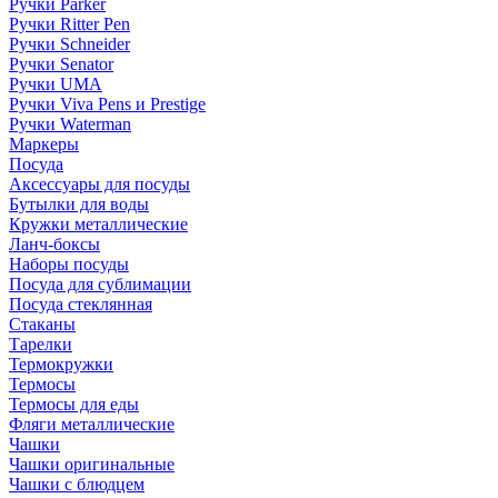
Ручки Parker
Ручки Ritter Pen
Ручки Schneider
Ручки Senator
Ручки UMA
Ручки Viva Pens и Prestige
Ручки Waterman
Маркеры
Посуда
Аксессуары для посуды
Бутылки для воды
Кружки металлические
Ланч-боксы
Наборы посуды
Посуда для сублимации
Посуда стеклянная
Стаканы
Тарелки
Термокружки
Термосы
Термосы для еды
Фляги металлические
Чашки
Чашки оригинальные
Чашки с блюдцем