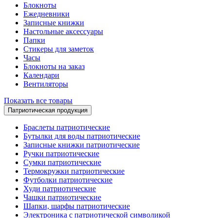
Блокноты
Ежедневники
Записные книжки
Настольные аксессуары
Папки
Стикеры для заметок
Часы
Блокноты на заказ
Календари
Вентиляторы
Показать все товары
Патриотическая продукция
Браслеты патриотические
Бутылки для воды патриотические
Записные книжки патриотические
Ручки патриотические
Сумки патриотические
Термокружки патриотические
Футболки патриотические
Худи патриотические
Чашки патриотические
Шапки, шарфы патриотические
Электроника с патриотической символикой