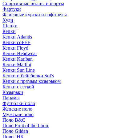
Спортивные штаны и шорты
Фартуки
Флисовые куртки и софтшелы
Худи
Шапки
Кепки
Кепки Atlantis
Кепки coFEE
Кепки Floyd
Кепки Headwear
Кепки Kariban
Кепки Malfini
Кепки Sun Line
Кепки и бейсболки Sol’s
Кепки с прямым козырьком
Кепки с сеткой
Козырьки
Панамы
Футболки поло
Женские поло
Мужские поло
Поло B&C
Поло Fruit of the Loom
Поло Gildan
Поло JHK