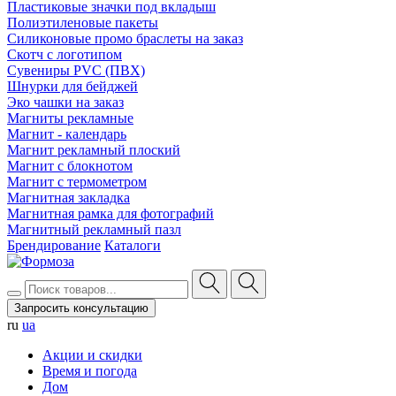
Пластиковые значки под вкладыш
Полиэтиленовые пакеты
Силиконовые промо браслеты на заказ
Скотч с логотипом
Сувениры PVC (ПВХ)
Шнурки для бейджей
Эко чашки на заказ
Магниты рекламные
Магнит - календарь
Магнит рекламный плоский
Магнит с блокнотом
Магнит с термометром
Магнитная закладка
Магнитная рамка для фотографий
Магнитный рекламный пазл
Брендирование
Каталоги
Запросить консультацию
ru
ua
Акции и скидки
Время и погода
Дом