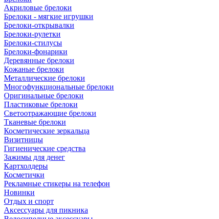
Акриловые брелоки
Брелоки - мягкие игрушки
Брелоки-открывалки
Брелоки-рулетки
Брелоки-стилусы
Брелоки-фонарики
Деревянные брелоки
Кожаные брелоки
Металлические брелоки
Многофункциональные брелоки
Оригинальные брелоки
Пластиковые брелоки
Светоотражающие брелоки
Тканевые брелоки
Косметические зеркальца
Визитницы
Гигиенические средства
Зажимы для денег
Картхолдеры
Косметички
Рекламные стикеры на телефон
Новинки
Отдых и спорт
Аксессуары для пикника
Велосипедные аксессуары