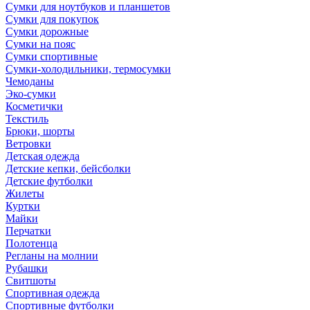
Сумки для ноутбуков и планшетов
Сумки для покупок
Сумки дорожные
Сумки на пояс
Сумки спортивные
Сумки-холодильники, термосумки
Чемоданы
Эко-сумки
Косметички
Текстиль
Брюки, шорты
Ветровки
Детская одежда
Детские кепки, бейсболки
Детские футболки
Жилеты
Куртки
Майки
Перчатки
Полотенца
Регланы на молнии
Рубашки
Свитшоты
Спортивная одежда
Спортивные футболки