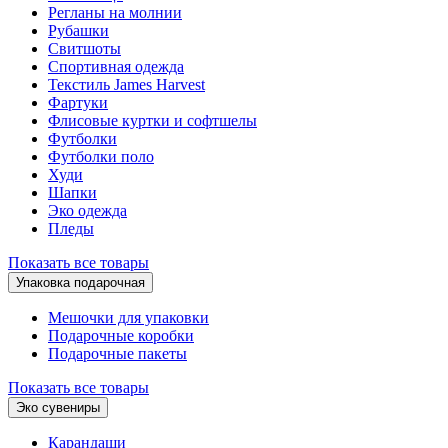
Регланы на молнии
Рубашки
Свитшоты
Спортивная одежда
Текстиль James Harvest
Фартуки
Флисовые куртки и софтшелы
Футболки
Футболки поло
Худи
Шапки
Эко одежда
Пледы
Показать все товары
Упаковка подарочная
Мешочки для упаковки
Подарочные коробки
Подарочные пакеты
Показать все товары
Эко сувениры
Карандаши