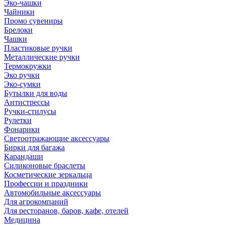
Эко-чашки
Чайники
Промо сувениры
Брелоки
Чашки
Пластиковые ручки
Металлические ручки
Термокружки
Эко ручки
Эко-сумки
Бутылки для воды
Антистрессы
Ручки-стилусы
Рулетки
Фонарики
Светоотражающие аксессуары
Бирки для багажа
Карандаши
Силиконовые браслеты
Косметические зеркальца
Профессии и праздники
Автомобильные аксессуары
Для агрокомпаний
Для ресторанов, баров, кафе, отелей
Медицина