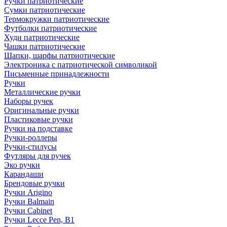
Ручки патриотические
Сумки патриотические
Термокружки патриотические
Футболки патриотические
Худи патриотические
Чашки патриотические
Шапки, шарфы патриотические
Электроника с патриотической символикой
Письменные принадлежности
Ручки
Металлические ручки
Наборы ручек
Оригинальные ручки
Пластиковые ручки
Ручки на подставке
Ручки-роллеры
Ручки-стилусы
Футляры для ручек
Эко ручки
Карандаши
Брендовые ручки
Ручки Arigino
Ручки Balmain
Ручки Cabinet
Ручки Lecce Pen, B1