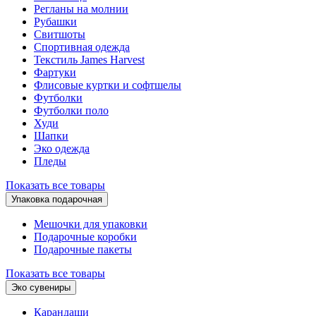
Регланы на молнии
Рубашки
Свитшоты
Спортивная одежда
Текстиль James Harvest
Фартуки
Флисовые куртки и софтшелы
Футболки
Футболки поло
Худи
Шапки
Эко одежда
Пледы
Показать все товары
Упаковка подарочная
Мешочки для упаковки
Подарочные коробки
Подарочные пакеты
Показать все товары
Эко сувениры
Карандаши