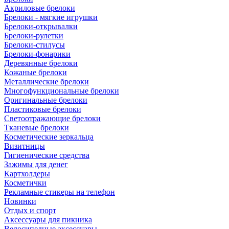
Акриловые брелоки
Брелоки - мягкие игрушки
Брелоки-открывалки
Брелоки-рулетки
Брелоки-стилусы
Брелоки-фонарики
Деревянные брелоки
Кожаные брелоки
Металлические брелоки
Многофункциональные брелоки
Оригинальные брелоки
Пластиковые брелоки
Светоотражающие брелоки
Тканевые брелоки
Косметические зеркальца
Визитницы
Гигиенические средства
Зажимы для денег
Картхолдеры
Косметички
Рекламные стикеры на телефон
Новинки
Отдых и спорт
Аксессуары для пикника
Велосипедные аксессуары