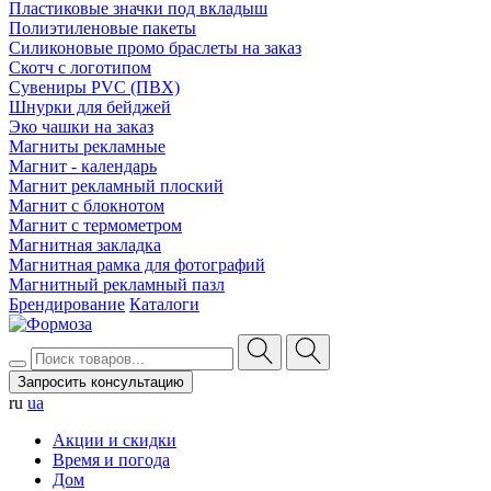
Пластиковые значки под вкладыш
Полиэтиленовые пакеты
Силиконовые промо браслеты на заказ
Скотч с логотипом
Сувениры PVC (ПВХ)
Шнурки для бейджей
Эко чашки на заказ
Магниты рекламные
Магнит - календарь
Магнит рекламный плоский
Магнит с блокнотом
Магнит с термометром
Магнитная закладка
Магнитная рамка для фотографий
Магнитный рекламный пазл
Брендирование
Каталоги
Запросить консультацию
ru
ua
Акции и скидки
Время и погода
Дом