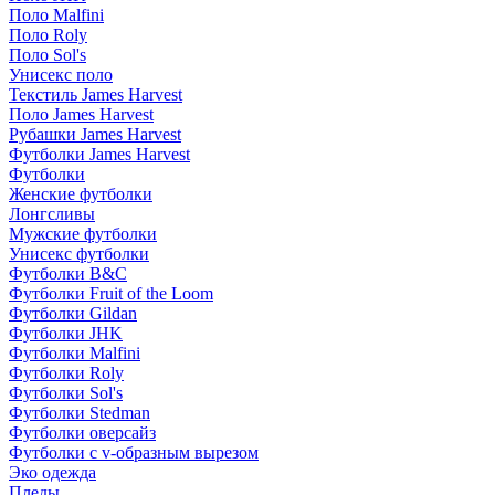
Поло Malfini
Поло Roly
Поло Sol's
Унисекс поло
Текстиль James Harvest
Поло James Harvest
Рубашки James Harvest
Футболки James Harvest
Футболки
Женские футболки
Лонгсливы
Мужские футболки
Унисекс футболки
Футболки B&C
Футболки Fruit of the Loom
Футболки Gildan
Футболки JHK
Футболки Malfini
Футболки Roly
Футболки Sol's
Футболки Stedman
Футболки оверсайз
Футболки с v-образным вырезом
Эко одежда
Пледы