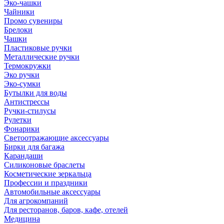
Эко-чашки
Чайники
Промо сувениры
Брелоки
Чашки
Пластиковые ручки
Металлические ручки
Термокружки
Эко ручки
Эко-сумки
Бутылки для воды
Антистрессы
Ручки-стилусы
Рулетки
Фонарики
Светоотражающие аксессуары
Бирки для багажа
Карандаши
Силиконовые браслеты
Косметические зеркальца
Профессии и праздники
Автомобильные аксессуары
Для агрокомпаний
Для ресторанов, баров, кафе, отелей
Медицина