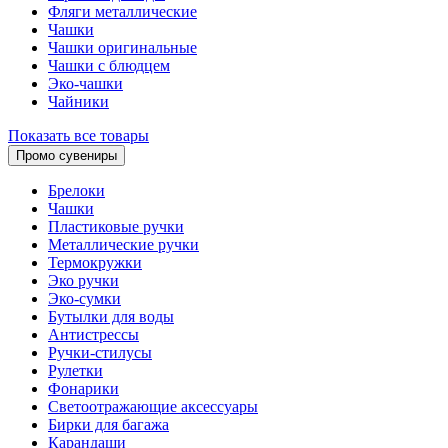
Фляги металлические
Чашки
Чашки оригинальные
Чашки с блюдцем
Эко-чашки
Чайники
Показать все товары
Промо сувениры
Брелоки
Чашки
Пластиковые ручки
Металлические ручки
Термокружки
Эко ручки
Эко-сумки
Бутылки для воды
Антистрессы
Ручки-стилусы
Рулетки
Фонарики
Светоотражающие аксессуары
Бирки для багажа
Карандаши