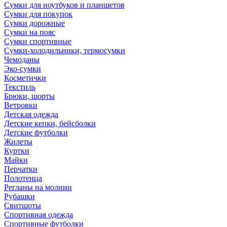
Сумки для ноутбуков и планшетов
Сумки для покупок
Сумки дорожные
Сумки на пояс
Сумки спортивные
Сумки-холодильники, термосумки
Чемоданы
Эко-сумки
Косметички
Текстиль
Брюки, шорты
Ветровки
Детская одежда
Детские кепки, бейсболки
Детские футболки
Жилеты
Куртки
Майки
Перчатки
Полотенца
Регланы на молнии
Рубашки
Свитшоты
Спортивная одежда
Спортивные футболки