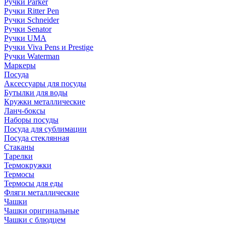
Ручки Parker
Ручки Ritter Pen
Ручки Schneider
Ручки Senator
Ручки UMA
Ручки Viva Pens и Prestige
Ручки Waterman
Маркеры
Посуда
Аксессуары для посуды
Бутылки для воды
Кружки металлические
Ланч-боксы
Наборы посуды
Посуда для сублимации
Посуда стеклянная
Стаканы
Тарелки
Термокружки
Термосы
Термосы для еды
Фляги металлические
Чашки
Чашки оригинальные
Чашки с блюдцем