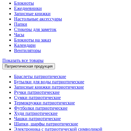
Блокноты
Ежедневники
Записные книжки
Настольные аксессуары
Папки
Стикеры для заметок
Часы
Блокноты на заказ
Календари
Вентиляторы
Показать все товары
Патриотическая продукция
Браслеты патриотические
Бутылки для воды патриотические
Записные книжки патриотические
Ручки патриотические
Сумки патриотические
Термокружки патриотические
Футболки патриотические
Худи патриотические
Чашки патриотические
Шапки, шарфы патриотические
Электроника с патриотической символикой