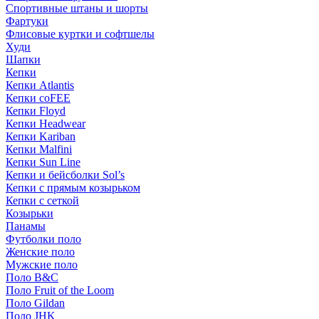
Спортивные штаны и шорты
Фартуки
Флисовые куртки и софтшелы
Худи
Шапки
Кепки
Кепки Atlantis
Кепки coFEE
Кепки Floyd
Кепки Headwear
Кепки Kariban
Кепки Malfini
Кепки Sun Line
Кепки и бейсболки Sol’s
Кепки с прямым козырьком
Кепки с сеткой
Козырьки
Панамы
Футболки поло
Женские поло
Мужские поло
Поло B&C
Поло Fruit of the Loom
Поло Gildan
Поло JHK