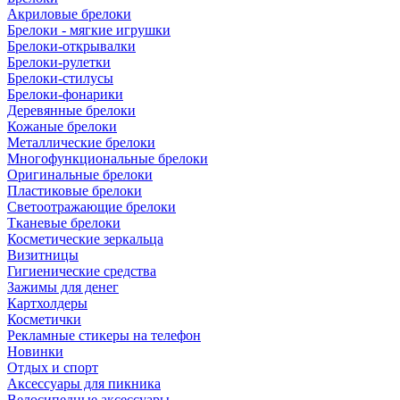
Акриловые брелоки
Брелоки - мягкие игрушки
Брелоки-открывалки
Брелоки-рулетки
Брелоки-стилусы
Брелоки-фонарики
Деревянные брелоки
Кожаные брелоки
Металлические брелоки
Многофункциональные брелоки
Оригинальные брелоки
Пластиковые брелоки
Светоотражающие брелоки
Тканевые брелоки
Косметические зеркальца
Визитницы
Гигиенические средства
Зажимы для денег
Картхолдеры
Косметички
Рекламные стикеры на телефон
Новинки
Отдых и спорт
Аксессуары для пикника
Велосипедные аксессуары