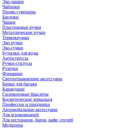
Эко-чашки
Чайники
Промо сувениры
Брелоки
Чашки
Пластиковые ручки
Металлические ручки
Термокружки
Эко ручки
Эко-сумки
Бутылки для воды
Антистрессы
Ручки-стилусы
Рулетки
Фонарики
Светоотражающие аксессуары
Бирки для багажа
Карандаши
Силиконовые браслеты
Косметические зеркальца
Профессии и праздники
Автомобильные аксессуары
Для агрокомпаний
Для ресторанов, баров, кафе, отелей
Медицина