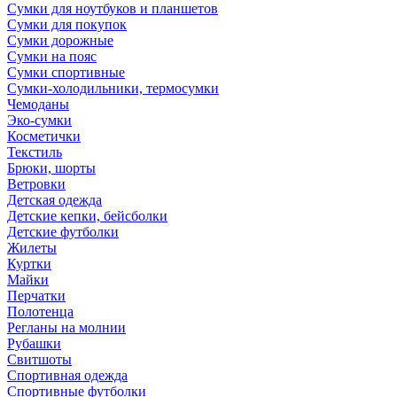
Сумки для ноутбуков и планшетов
Сумки для покупок
Сумки дорожные
Сумки на пояс
Сумки спортивные
Сумки-холодильники, термосумки
Чемоданы
Эко-сумки
Косметички
Текстиль
Брюки, шорты
Ветровки
Детская одежда
Детские кепки, бейсболки
Детские футболки
Жилеты
Куртки
Майки
Перчатки
Полотенца
Регланы на молнии
Рубашки
Свитшоты
Спортивная одежда
Спортивные футболки