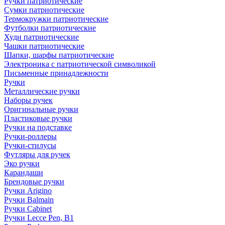
Ручки патриотические
Сумки патриотические
Термокружки патриотические
Футболки патриотические
Худи патриотические
Чашки патриотические
Шапки, шарфы патриотические
Электроника с патриотической символикой
Письменные принадлежности
Ручки
Металлические ручки
Наборы ручек
Оригинальные ручки
Пластиковые ручки
Ручки на подставке
Ручки-роллеры
Ручки-стилусы
Футляры для ручек
Эко ручки
Карандаши
Брендовые ручки
Ручки Arigino
Ручки Balmain
Ручки Cabinet
Ручки Lecce Pen, B1