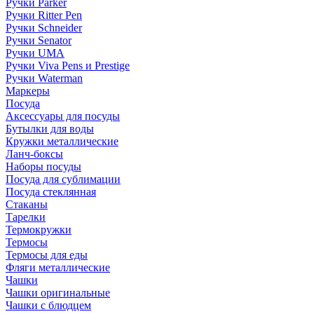
Ручки Parker
Ручки Ritter Pen
Ручки Schneider
Ручки Senator
Ручки UMA
Ручки Viva Pens и Prestige
Ручки Waterman
Маркеры
Посуда
Аксессуары для посуды
Бутылки для воды
Кружки металлические
Ланч-боксы
Наборы посуды
Посуда для сублимации
Посуда стеклянная
Стаканы
Тарелки
Термокружки
Термосы
Термосы для еды
Фляги металлические
Чашки
Чашки оригинальные
Чашки с блюдцем