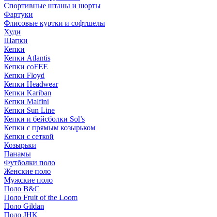
Спортивные штаны и шорты
Фартуки
Флисовые куртки и софтшелы
Худи
Шапки
Кепки
Кепки Atlantis
Кепки coFEE
Кепки Floyd
Кепки Headwear
Кепки Kariban
Кепки Malfini
Кепки Sun Line
Кепки и бейсболки Sol’s
Кепки с прямым козырьком
Кепки с сеткой
Козырьки
Панамы
Футболки поло
Женские поло
Мужские поло
Поло B&C
Поло Fruit of the Loom
Поло Gildan
Поло JHK