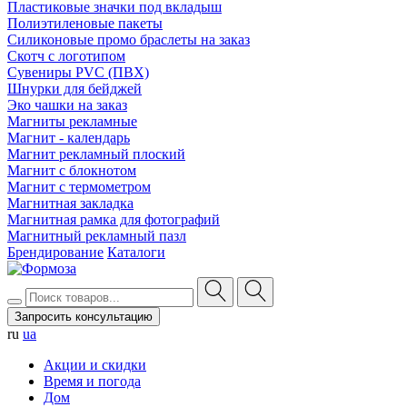
Пластиковые значки под вкладыш
Полиэтиленовые пакеты
Силиконовые промо браслеты на заказ
Скотч с логотипом
Сувениры PVC (ПВХ)
Шнурки для бейджей
Эко чашки на заказ
Магниты рекламные
Магнит - календарь
Магнит рекламный плоский
Магнит с блокнотом
Магнит с термометром
Магнитная закладка
Магнитная рамка для фотографий
Магнитный рекламный пазл
Брендирование
Каталоги
Запросить консультацию
ru
ua
Акции и скидки
Время и погода
Дом