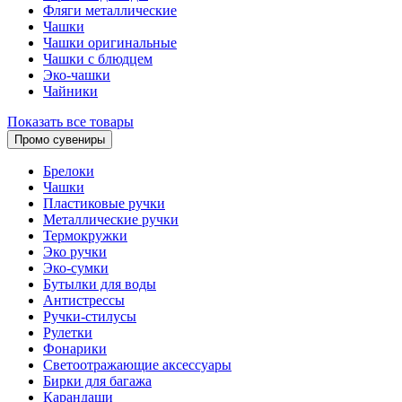
Фляги металлические
Чашки
Чашки оригинальные
Чашки с блюдцем
Эко-чашки
Чайники
Показать все товары
Промо сувениры
Брелоки
Чашки
Пластиковые ручки
Металлические ручки
Термокружки
Эко ручки
Эко-сумки
Бутылки для воды
Антистрессы
Ручки-стилусы
Рулетки
Фонарики
Светоотражающие аксессуары
Бирки для багажа
Карандаши