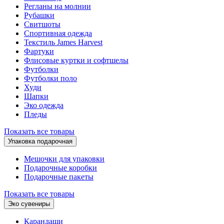
Регланы на молнии
Рубашки
Свитшоты
Спортивная одежда
Текстиль James Harvest
Фартуки
Флисовые куртки и софтшелы
Футболки
Футболки поло
Худи
Шапки
Эко одежда
Пледы
Показать все товары
Упаковка подарочная
Мешочки для упаковки
Подарочные коробки
Подарочные пакеты
Показать все товары
Эко сувениры
Карандаши