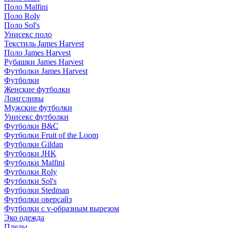
Поло Malfini
Поло Roly
Поло Sol's
Унисекс поло
Текстиль James Harvest
Поло James Harvest
Рубашки James Harvest
Футболки James Harvest
Футболки
Женские футболки
Лонгсливы
Мужские футболки
Унисекс футболки
Футболки B&C
Футболки Fruit of the Loom
Футболки Gildan
Футболки JHK
Футболки Malfini
Футболки Roly
Футболки Sol's
Футболки Stedman
Футболки оверсайз
Футболки с v-образным вырезом
Эко одежда
Пледы