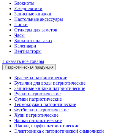
Блокноты
Ежедневники
Записные книжки
Настольные аксессуары
Папки
Стикеры для заметок
Часы
Блокноты на заказ
Календари
Вентиляторы
Показать все товары
Патриотическая продукция
Браслеты патриотические
Бутылки для воды патриотические
Записные книжки патриотические
Ручки патриотические
Сумки патриотические
Термокружки патриотические
Футболки патриотические
Худи патриотические
Чашки патриотические
Шапки, шарфы патриотические
Электроника с патриотической символикой