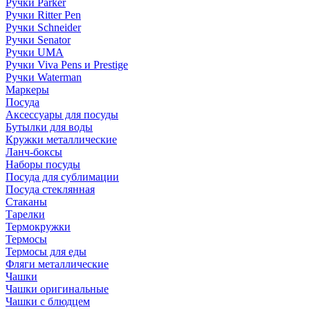
Ручки Parker
Ручки Ritter Pen
Ручки Schneider
Ручки Senator
Ручки UMA
Ручки Viva Pens и Prestige
Ручки Waterman
Маркеры
Посуда
Аксессуары для посуды
Бутылки для воды
Кружки металлические
Ланч-боксы
Наборы посуды
Посуда для сублимации
Посуда стеклянная
Стаканы
Тарелки
Термокружки
Термосы
Термосы для еды
Фляги металлические
Чашки
Чашки оригинальные
Чашки с блюдцем