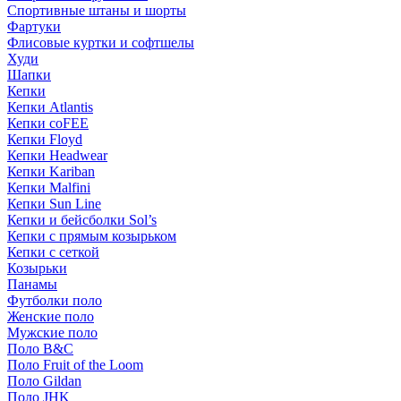
Спортивные штаны и шорты
Фартуки
Флисовые куртки и софтшелы
Худи
Шапки
Кепки
Кепки Atlantis
Кепки coFEE
Кепки Floyd
Кепки Headwear
Кепки Kariban
Кепки Malfini
Кепки Sun Line
Кепки и бейсболки Sol’s
Кепки с прямым козырьком
Кепки с сеткой
Козырьки
Панамы
Футболки поло
Женские поло
Мужские поло
Поло B&C
Поло Fruit of the Loom
Поло Gildan
Поло JHK