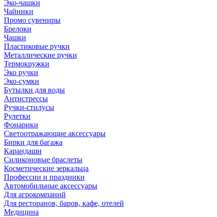
Эко-чашки
Чайники
Промо сувениры
Брелоки
Чашки
Пластиковые ручки
Металлические ручки
Термокружки
Эко ручки
Эко-сумки
Бутылки для воды
Антистрессы
Ручки-стилусы
Рулетки
Фонарики
Светоотражающие аксессуары
Бирки для багажа
Карандаши
Силиконовые браслеты
Косметические зеркальца
Профессии и праздники
Автомобильные аксессуары
Для агрокомпаний
Для ресторанов, баров, кафе, отелей
Медицина