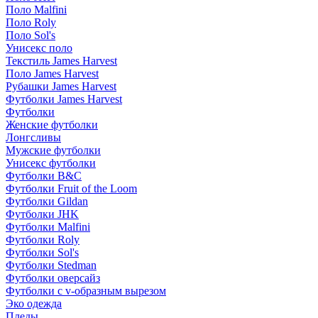
Поло Malfini
Поло Roly
Поло Sol's
Унисекс поло
Текстиль James Harvest
Поло James Harvest
Рубашки James Harvest
Футболки James Harvest
Футболки
Женские футболки
Лонгсливы
Мужские футболки
Унисекс футболки
Футболки B&C
Футболки Fruit of the Loom
Футболки Gildan
Футболки JHK
Футболки Malfini
Футболки Roly
Футболки Sol's
Футболки Stedman
Футболки оверсайз
Футболки с v-образным вырезом
Эко одежда
Пледы