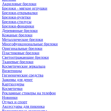
Акриловые брелоки
Брелоки - мягкие игрушки
Брелоки-открывалки
Брелоки-рулетки
Брелоки-стилусы
Брелоки-фонарики
Деревянные брелоки
Кожаные брелоки
Металлические брелоки
Многофункциональные брелоки
Оригинальные брелоки
Пластиковые брелоки
Светоотражающие брелоки
Тканевые брелоки
Косметические зеркальца
Визитницы
Гигиенические средства
Зажимы для денег
Картхолдеры
Косметички
Рекламные стикеры на телефон
Новинки
Отдых и спорт
Аксессуары для пикника
Велосипедные аксессуары