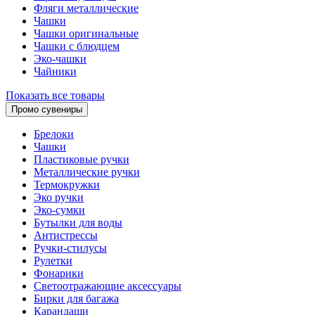
Фляги металлические
Чашки
Чашки оригинальные
Чашки с блюдцем
Эко-чашки
Чайники
Показать все товары
Промо сувениры
Брелоки
Чашки
Пластиковые ручки
Металлические ручки
Термокружки
Эко ручки
Эко-сумки
Бутылки для воды
Антистрессы
Ручки-стилусы
Рулетки
Фонарики
Светоотражающие аксессуары
Бирки для багажа
Карандаши