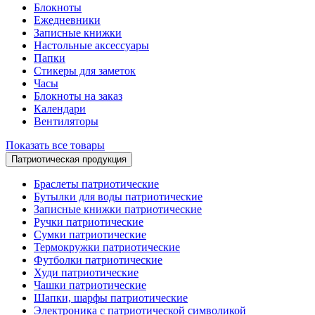
Блокноты
Ежедневники
Записные книжки
Настольные аксессуары
Папки
Стикеры для заметок
Часы
Блокноты на заказ
Календари
Вентиляторы
Показать все товары
Патриотическая продукция
Браслеты патриотические
Бутылки для воды патриотические
Записные книжки патриотические
Ручки патриотические
Сумки патриотические
Термокружки патриотические
Футболки патриотические
Худи патриотические
Чашки патриотические
Шапки, шарфы патриотические
Электроника с патриотической символикой