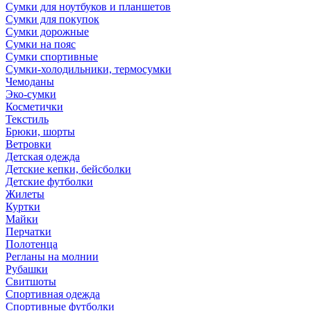
Сумки для ноутбуков и планшетов
Сумки для покупок
Сумки дорожные
Сумки на пояс
Сумки спортивные
Сумки-холодильники, термосумки
Чемоданы
Эко-сумки
Косметички
Текстиль
Брюки, шорты
Ветровки
Детская одежда
Детские кепки, бейсболки
Детские футболки
Жилеты
Куртки
Майки
Перчатки
Полотенца
Регланы на молнии
Рубашки
Свитшоты
Спортивная одежда
Спортивные футболки