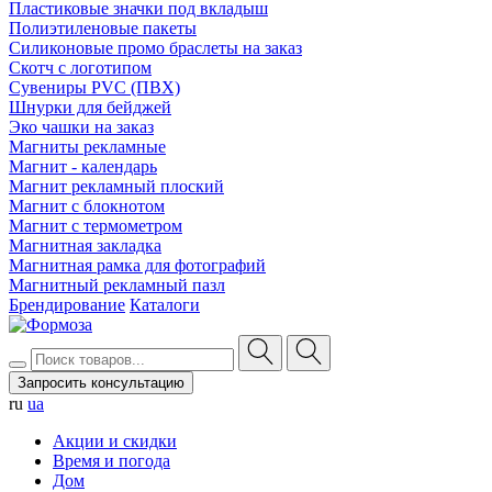
Пластиковые значки под вкладыш
Полиэтиленовые пакеты
Силиконовые промо браслеты на заказ
Скотч с логотипом
Сувениры PVC (ПВХ)
Шнурки для бейджей
Эко чашки на заказ
Магниты рекламные
Магнит - календарь
Магнит рекламный плоский
Магнит с блокнотом
Магнит с термометром
Магнитная закладка
Магнитная рамка для фотографий
Магнитный рекламный пазл
Брендирование
Каталоги
Запросить консультацию
ru
ua
Акции и скидки
Время и погода
Дом