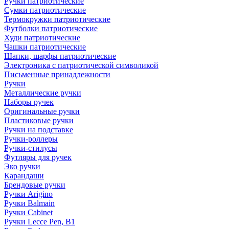
Ручки патриотические
Сумки патриотические
Термокружки патриотические
Футболки патриотические
Худи патриотические
Чашки патриотические
Шапки, шарфы патриотические
Электроника с патриотической символикой
Письменные принадлежности
Ручки
Металлические ручки
Наборы ручек
Оригинальные ручки
Пластиковые ручки
Ручки на подставке
Ручки-роллеры
Ручки-стилусы
Футляры для ручек
Эко ручки
Карандаши
Брендовые ручки
Ручки Arigino
Ручки Balmain
Ручки Cabinet
Ручки Lecce Pen, B1