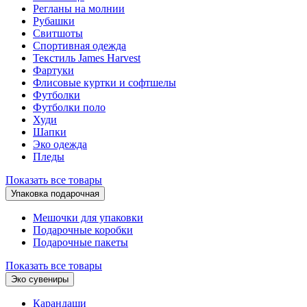
Регланы на молнии
Рубашки
Свитшоты
Спортивная одежда
Текстиль James Harvest
Фартуки
Флисовые куртки и софтшелы
Футболки
Футболки поло
Худи
Шапки
Эко одежда
Пледы
Показать все товары
Упаковка подарочная
Мешочки для упаковки
Подарочные коробки
Подарочные пакеты
Показать все товары
Эко сувениры
Карандаши