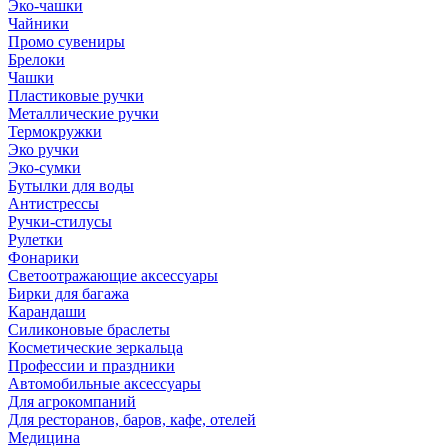
Эко-чашки
Чайники
Промо сувениры
Брелоки
Чашки
Пластиковые ручки
Металлические ручки
Термокружки
Эко ручки
Эко-сумки
Бутылки для воды
Антистрессы
Ручки-стилусы
Рулетки
Фонарики
Светоотражающие аксессуары
Бирки для багажа
Карандаши
Силиконовые браслеты
Косметические зеркальца
Профессии и праздники
Автомобильные аксессуары
Для агрокомпаний
Для ресторанов, баров, кафе, отелей
Медицина