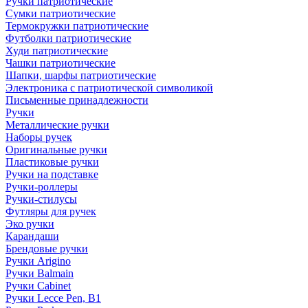
Ручки патриотические
Сумки патриотические
Термокружки патриотические
Футболки патриотические
Худи патриотические
Чашки патриотические
Шапки, шарфы патриотические
Электроника с патриотической символикой
Письменные принадлежности
Ручки
Металлические ручки
Наборы ручек
Оригинальные ручки
Пластиковые ручки
Ручки на подставке
Ручки-роллеры
Ручки-стилусы
Футляры для ручек
Эко ручки
Карандаши
Брендовые ручки
Ручки Arigino
Ручки Balmain
Ручки Cabinet
Ручки Lecce Pen, B1