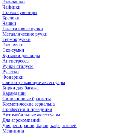
Эко-чашки
Чайники
Промо сувениры
Брелоки
Чашки
Пластиковые ручки
Металлические ручки
Термокружки
Эко ручки
Эко-сумки
Бутылки для воды
Антистрессы
Ручки-стилусы
Рулетки
Фонарики
Светоотражающие аксессуары
Бирки для багажа
Карандаши
Силиконовые браслеты
Косметические зеркальца
Профессии и праздники
Автомобильные аксессуары
Для агрокомпаний
Для ресторанов, баров, кафе, отелей
Медицина