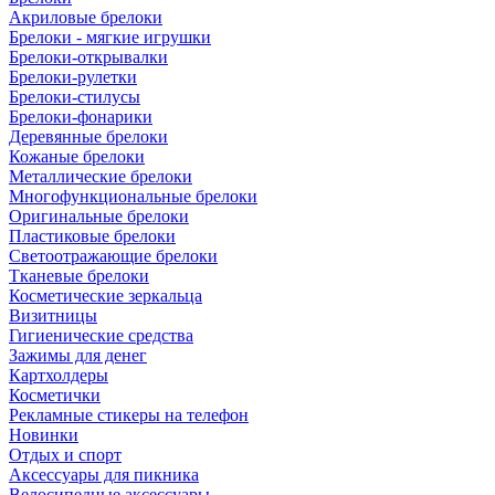
Акриловые брелоки
Брелоки - мягкие игрушки
Брелоки-открывалки
Брелоки-рулетки
Брелоки-стилусы
Брелоки-фонарики
Деревянные брелоки
Кожаные брелоки
Металлические брелоки
Многофункциональные брелоки
Оригинальные брелоки
Пластиковые брелоки
Светоотражающие брелоки
Тканевые брелоки
Косметические зеркальца
Визитницы
Гигиенические средства
Зажимы для денег
Картхолдеры
Косметички
Рекламные стикеры на телефон
Новинки
Отдых и спорт
Аксессуары для пикника
Велосипедные аксессуары