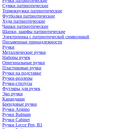
Ручки патриотические
Сумки патриотические
Термокружки патриотические
Футболки патриотические
Худи патриотические
Чашки патриотические
Шапки, шарфы патриотические
Электроника с патриотической символикой
Письменные принадлежности
Ручки
Металлические ручки
Наборы ручек
Оригинальные ручки
Пластиковые ручки
Ручки на подставке
Ручки-роллеры
Ручки-стилусы
Футляры для ручек
Эко ручки
Карандаши
Брендовые ручки
Ручки Arigino
Ручки Balmain
Ручки Cabinet
Ручки Lecce Pen, B1