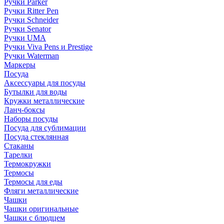
Ручки Parker
Ручки Ritter Pen
Ручки Schneider
Ручки Senator
Ручки UMA
Ручки Viva Pens и Prestige
Ручки Waterman
Маркеры
Посуда
Аксессуары для посуды
Бутылки для воды
Кружки металлические
Ланч-боксы
Наборы посуды
Посуда для сублимации
Посуда стеклянная
Стаканы
Тарелки
Термокружки
Термосы
Термосы для еды
Фляги металлические
Чашки
Чашки оригинальные
Чашки с блюдцем