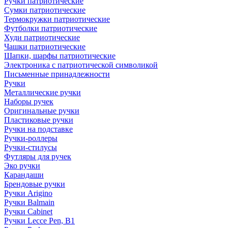
Ручки патриотические
Сумки патриотические
Термокружки патриотические
Футболки патриотические
Худи патриотические
Чашки патриотические
Шапки, шарфы патриотические
Электроника с патриотической символикой
Письменные принадлежности
Ручки
Металлические ручки
Наборы ручек
Оригинальные ручки
Пластиковые ручки
Ручки на подставке
Ручки-роллеры
Ручки-стилусы
Футляры для ручек
Эко ручки
Карандаши
Брендовые ручки
Ручки Arigino
Ручки Balmain
Ручки Cabinet
Ручки Lecce Pen, B1