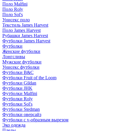
Поло Malfini
Поло Roly
Поло Sol's
Унисекс поло
Текстиль James Harvest
Поло James Harvest
Рубашки James Harvest
Футболки James Harvest
Футболки
Женские футболки
Лонгсливы
Мужские футболки
Унисекс футболки
Футболки B&C
Футболки Fruit of the Loom
Футболки Gildan
Футболки JHK
Футболки Malfini
Футболки Roly
Футболки Sol's
Футболки Stedman
Футболки оверсайз
Футболки с v-образным вырезом
Эко одежда
Пледы