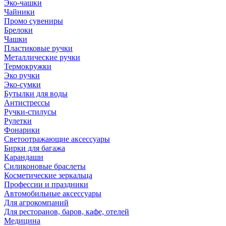
Эко-чашки
Чайники
Промо сувениры
Брелоки
Чашки
Пластиковые ручки
Металлические ручки
Термокружки
Эко ручки
Эко-сумки
Бутылки для воды
Антистрессы
Ручки-стилусы
Рулетки
Фонарики
Светоотражающие аксессуары
Бирки для багажа
Карандаши
Силиконовые браслеты
Косметические зеркальца
Профессии и праздники
Автомобильные аксессуары
Для агрокомпаний
Для ресторанов, баров, кафе, отелей
Медицина