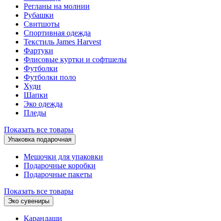
Регланы на молнии
Рубашки
Свитшоты
Спортивная одежда
Текстиль James Harvest
Фартуки
Флисовые куртки и софтшелы
Футболки
Футболки поло
Худи
Шапки
Эко одежда
Пледы
Показать все товары
Упаковка подарочная
Мешочки для упаковки
Подарочные коробки
Подарочные пакеты
Показать все товары
Эко сувениры
Карандаши