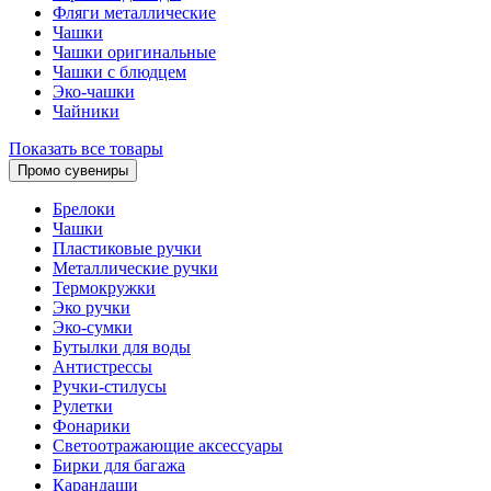
Фляги металлические
Чашки
Чашки оригинальные
Чашки с блюдцем
Эко-чашки
Чайники
Показать все товары
Промо сувениры
Брелоки
Чашки
Пластиковые ручки
Металлические ручки
Термокружки
Эко ручки
Эко-сумки
Бутылки для воды
Антистрессы
Ручки-стилусы
Рулетки
Фонарики
Светоотражающие аксессуары
Бирки для багажа
Карандаши