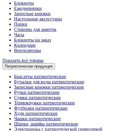
Блокноты
Ежедневники
Записные книжки
Настольные аксессуары
Папки
Стикеры для заметок
Часы
Блокноты на заказ
Календари
Вентиляторы
Показать все товары
Патриотическая продукция
Браслеты патриотические
Бутылки для воды патриотические
Записные книжки патриотические
Ручки патриотические
Сумки патриотические
Термокружки патриотические
Футболки патриотические
Худи патриотические
Чашки патриотические
Шапки, шарфы патриотические
Электроника с патриотической символикой