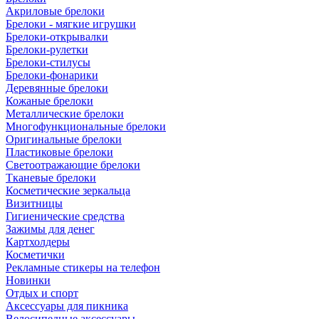
Акриловые брелоки
Брелоки - мягкие игрушки
Брелоки-открывалки
Брелоки-рулетки
Брелоки-стилусы
Брелоки-фонарики
Деревянные брелоки
Кожаные брелоки
Металлические брелоки
Многофункциональные брелоки
Оригинальные брелоки
Пластиковые брелоки
Светоотражающие брелоки
Тканевые брелоки
Косметические зеркальца
Визитницы
Гигиенические средства
Зажимы для денег
Картхолдеры
Косметички
Рекламные стикеры на телефон
Новинки
Отдых и спорт
Аксессуары для пикника
Велосипедные аксессуары