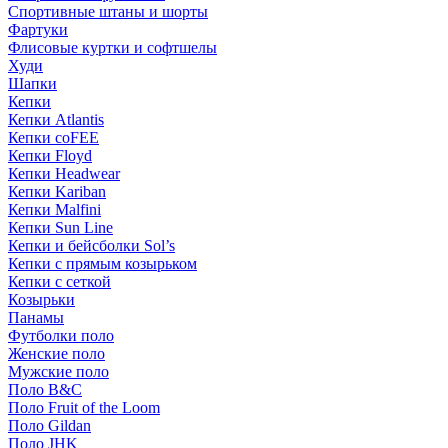
Спортивные штаны и шорты
Фартуки
Флисовые куртки и софтшелы
Худи
Шапки
Кепки
Кепки Atlantis
Кепки coFEE
Кепки Floyd
Кепки Headwear
Кепки Kariban
Кепки Malfini
Кепки Sun Line
Кепки и бейсболки Sol’s
Кепки с прямым козырьком
Кепки с сеткой
Козырьки
Панамы
Футболки поло
Женские поло
Мужские поло
Поло B&C
Поло Fruit of the Loom
Поло Gildan
Поло JHK