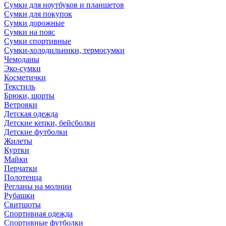
Сумки для ноутбуков и планшетов
Сумки для покупок
Сумки дорожные
Сумки на пояс
Сумки спортивные
Сумки-холодильники, термосумки
Чемоданы
Эко-сумки
Косметички
Текстиль
Брюки, шорты
Ветровки
Детская одежда
Детские кепки, бейсболки
Детские футболки
Жилеты
Куртки
Майки
Перчатки
Полотенца
Регланы на молнии
Рубашки
Свитшоты
Спортивная одежда
Спортивные футболки