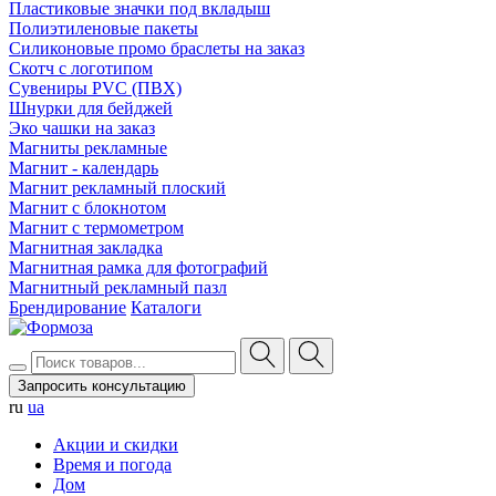
Пластиковые значки под вкладыш
Полиэтиленовые пакеты
Силиконовые промо браслеты на заказ
Скотч с логотипом
Сувениры PVC (ПВХ)
Шнурки для бейджей
Эко чашки на заказ
Магниты рекламные
Магнит - календарь
Магнит рекламный плоский
Магнит с блокнотом
Магнит с термометром
Магнитная закладка
Магнитная рамка для фотографий
Магнитный рекламный пазл
Брендирование
Каталоги
Запросить консультацию
ru
ua
Акции и скидки
Время и погода
Дом