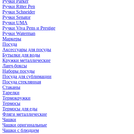
Ручки Parker
Ручки Ritter Pen
Ручки Schneider
Ручки Senator
Ручки UMA
Ручки Viva Pens и Prestige
Ручки Waterman
Маркеры
Посуда
Аксессуары для посуды
Бутылки для воды
Кружки металлические
Ланч-боксы
Наборы посуды
Посуда для сублимации
Посуда стеклянная
Стаканы
Тарелки
Термокружки
Термосы
Термосы для еды
Фляги металлические
Чашки
Чашки оригинальные
Чашки с блюдцем