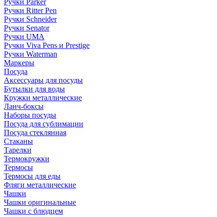
Ручки Parker
Ручки Ritter Pen
Ручки Schneider
Ручки Senator
Ручки UMA
Ручки Viva Pens и Prestige
Ручки Waterman
Маркеры
Посуда
Аксессуары для посуды
Бутылки для воды
Кружки металлические
Ланч-боксы
Наборы посуды
Посуда для сублимации
Посуда стеклянная
Стаканы
Тарелки
Термокружки
Термосы
Термосы для еды
Фляги металлические
Чашки
Чашки оригинальные
Чашки с блюдцем