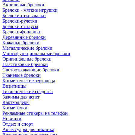
Акриловые брелоки
Брелоки - мягкие игрушки
Брелоки-открывалки
Брелоки-рулетки
Брелоки-стилусы
Брелоки-фонарики
Деревянные брелоки
Кожаные брелоки
Металлические брелоки
Многофункциональные брелоки
Оригинальные брелоки
Пластиковые брелоки
Светоотражающие брелоки
Тканевые брелоки
Косметические зеркальца
Визитницы
Гигиенические средства
Зажимы для денег
Картхолдеры
Косметички
Рекламные стикеры на телефон
Новинки
Отдых и спорт
Аксессуары для пикника
Велосипедные аксессуары