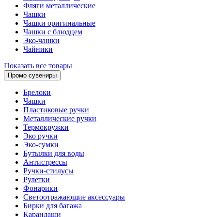
Фляги металлические
Чашки
Чашки оригинальные
Чашки с блюдцем
Эко-чашки
Чайники
Показать все товары
Промо сувениры
Брелоки
Чашки
Пластиковые ручки
Металлические ручки
Термокружки
Эко ручки
Эко-сумки
Бутылки для воды
Антистрессы
Ручки-стилусы
Рулетки
Фонарики
Светоотражающие аксессуары
Бирки для багажа
Карандаши