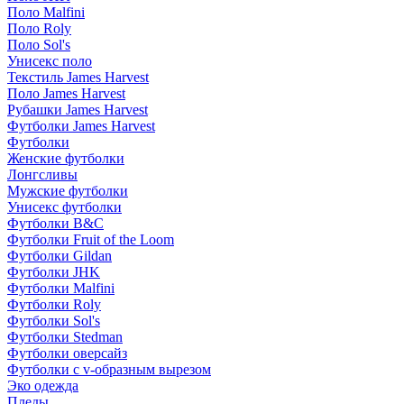
Поло Malfini
Поло Roly
Поло Sol's
Унисекс поло
Текстиль James Harvest
Поло James Harvest
Рубашки James Harvest
Футболки James Harvest
Футболки
Женские футболки
Лонгсливы
Мужские футболки
Унисекс футболки
Футболки B&C
Футболки Fruit of the Loom
Футболки Gildan
Футболки JHK
Футболки Malfini
Футболки Roly
Футболки Sol's
Футболки Stedman
Футболки оверсайз
Футболки с v-образным вырезом
Эко одежда
Пледы