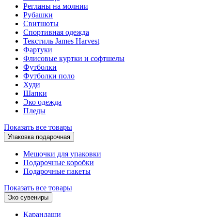
Регланы на молнии
Рубашки
Свитшоты
Спортивная одежда
Текстиль James Harvest
Фартуки
Флисовые куртки и софтшелы
Футболки
Футболки поло
Худи
Шапки
Эко одежда
Пледы
Показать все товары
Упаковка подарочная
Мешочки для упаковки
Подарочные коробки
Подарочные пакеты
Показать все товары
Эко сувениры
Карандаши