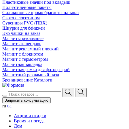
Пластиковые значки под вкладыш
Полиэтиленовые пакеты
Силиконовые промо браслеты на заказ
Скотч с логотипом
Сувениры PVC (ПВХ)
Шнурки для бейджей
Эко чашки на заказ
Магниты рекламные
Магнит - календарь
Магнит рекламный плоский
Магнит с блокнотом
Магнит с термометром
Магнитная закладка
Магнитная рамка для фотографий
Магнитный рекламный пазл
Брендирование
Каталоги
Запросить консультацию
ru
ua
Акции и скидки
Время и погода
Дом