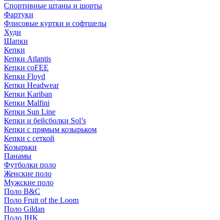
Спортивные штаны и шорты
Фартуки
Флисовые куртки и софтшелы
Худи
Шапки
Кепки
Кепки Atlantis
Кепки coFEE
Кепки Floyd
Кепки Headwear
Кепки Kariban
Кепки Malfini
Кепки Sun Line
Кепки и бейсболки Sol’s
Кепки с прямым козырьком
Кепки с сеткой
Козырьки
Панамы
Футболки поло
Женские поло
Мужские поло
Поло B&C
Поло Fruit of the Loom
Поло Gildan
Поло JHK