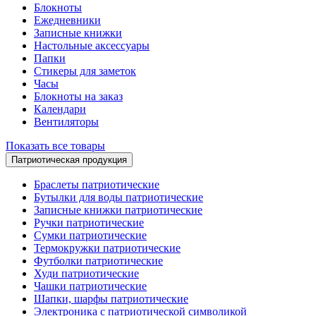
Блокноты
Ежедневники
Записные книжки
Настольные аксессуары
Папки
Стикеры для заметок
Часы
Блокноты на заказ
Календари
Вентиляторы
Показать все товары
Патриотическая продукция
Браслеты патриотические
Бутылки для воды патриотические
Записные книжки патриотические
Ручки патриотические
Сумки патриотические
Термокружки патриотические
Футболки патриотические
Худи патриотические
Чашки патриотические
Шапки, шарфы патриотические
Электроника с патриотической символикой