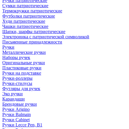
Ручки патриотические
Сумки патриотические
Термокружки патриотические
Футболки патриотические
Худи патриотические
Чашки патриотические
Шапки, шарфы патриотические
Электроника с патриотической символикой
Письменные принадлежности
Ручки
Металлические ручки
Наборы ручек
Оригинальные ручки
Пластиковые ручки
Ручки на подставке
Ручки-роллеры
Ручки-стилусы
Футляры для ручек
Эко ручки
Карандаши
Брендовые ручки
Ручки Arigino
Ручки Balmain
Ручки Cabinet
Ручки Lecce Pen, B1