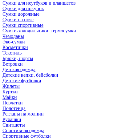
Сумки для ноутбуков и планшетов
Сумки для покупок
Сумки дорожные
Сумки на пояс
Сумки спортивные
Сумки-холодильники, термосумки
Чемоданы
Эко-сумки
Косметички
Текстиль
Брюки, шорты
Ветровки
Детская одежда
Детские кепки, бейсболки
Детские футболки
Жилеты
Куртки
Майки
Перчатки
Полотенца
Регланы на молнии
Рубашки
Свитшоты
Спортивная одежда
Спортивные футболки