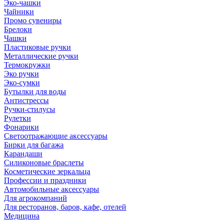
Эко-чашки
Чайники
Промо сувениры
Брелоки
Чашки
Пластиковые ручки
Металлические ручки
Термокружки
Эко ручки
Эко-сумки
Бутылки для воды
Антистрессы
Ручки-стилусы
Рулетки
Фонарики
Светоотражающие аксессуары
Бирки для багажа
Карандаши
Силиконовые браслеты
Косметические зеркальца
Профессии и праздники
Автомобильные аксессуары
Для агрокомпаний
Для ресторанов, баров, кафе, отелей
Медицина