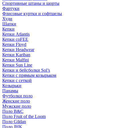
Спортивные штаны и шорты
Фартуки
Флисовые куртки и софтшелы
Худи
Шапки
Кепки
Кепки Atlantis
Кепки coFEE
Кепки Floyd
Кепки Headwear
Кепки Kariban
Кепки Malfini
Кепки Sun Line
Кепки и бейсболки Sol’s
Кепки с прямым козырьком
Кепки с сеткой
Козырьки
Панамы
Футболки поло
Женские поло
Мужские поло
Поло B&C
Поло Fruit of the Loom
Поло Gildan
Поло JHK