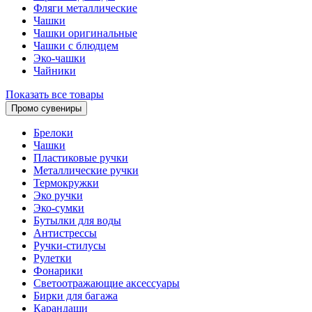
Фляги металлические
Чашки
Чашки оригинальные
Чашки с блюдцем
Эко-чашки
Чайники
Показать все товары
Промо сувениры
Брелоки
Чашки
Пластиковые ручки
Металлические ручки
Термокружки
Эко ручки
Эко-сумки
Бутылки для воды
Антистрессы
Ручки-стилусы
Рулетки
Фонарики
Светоотражающие аксессуары
Бирки для багажа
Карандаши