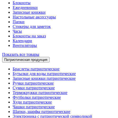
Блокноты
Ежедневники
Записные книжки
Настольные аксессуары
Папки
Стикеры для заметок
Часы
Блокноты на заказ
Календари
Вентиляторы
Показать все товары
Патриотическая продукция
Браслеты патриотические
Бутылки для воды патриотические
Записные книжки патриотические
Ручки патриотические
Сумки патриотические
Термокружки патриотические
Футболки патриотические
Худи патриотические
Чашки патриотические
Шапки, шарфы патриотические
Электроника с патриотической символикой