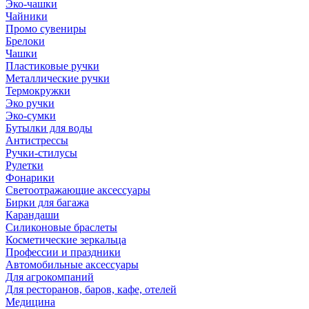
Эко-чашки
Чайники
Промо сувениры
Брелоки
Чашки
Пластиковые ручки
Металлические ручки
Термокружки
Эко ручки
Эко-сумки
Бутылки для воды
Антистрессы
Ручки-стилусы
Рулетки
Фонарики
Светоотражающие аксессуары
Бирки для багажа
Карандаши
Силиконовые браслеты
Косметические зеркальца
Профессии и праздники
Автомобильные аксессуары
Для агрокомпаний
Для ресторанов, баров, кафе, отелей
Медицина