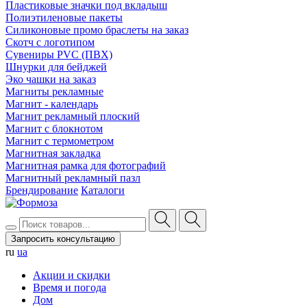
Пластиковые значки под вкладыш
Полиэтиленовые пакеты
Силиконовые промо браслеты на заказ
Скотч с логотипом
Сувениры PVC (ПВХ)
Шнурки для бейджей
Эко чашки на заказ
Магниты рекламные
Магнит - календарь
Магнит рекламный плоский
Магнит с блокнотом
Магнит с термометром
Магнитная закладка
Магнитная рамка для фотографий
Магнитный рекламный пазл
Брендирование
Каталоги
Запросить консультацию
ru
ua
Акции и скидки
Время и погода
Дом