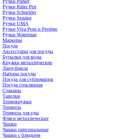
Ручки Parker
Ручки Ritter Pen
Ручки Schneider
Ручки Senator
Ручки UMA
Ручки Viva Pens и Prestige
Ручки Waterman
Маркеры
Посуда
Аксессуары для посуды
Бутылки для воды
Кружки металлические
Ланч-боксы
Наборы посуды
Посуда для сублимации
Посуда стеклянная
Стаканы
Тарелки
Термокружки
Термосы
Термосы для еды
Фляги металлические
Чашки
Чашки оригинальные
Чашки с блюдцем