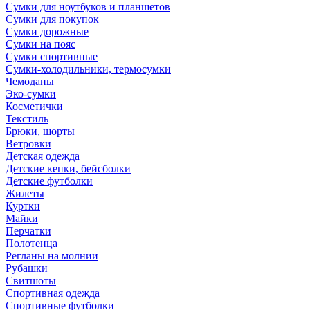
Сумки для ноутбуков и планшетов
Сумки для покупок
Сумки дорожные
Сумки на пояс
Сумки спортивные
Сумки-холодильники, термосумки
Чемоданы
Эко-сумки
Косметички
Текстиль
Брюки, шорты
Ветровки
Детская одежда
Детские кепки, бейсболки
Детские футболки
Жилеты
Куртки
Майки
Перчатки
Полотенца
Регланы на молнии
Рубашки
Свитшоты
Спортивная одежда
Спортивные футболки