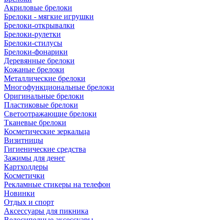
Акриловые брелоки
Брелоки - мягкие игрушки
Брелоки-открывалки
Брелоки-рулетки
Брелоки-стилусы
Брелоки-фонарики
Деревянные брелоки
Кожаные брелоки
Металлические брелоки
Многофункциональные брелоки
Оригинальные брелоки
Пластиковые брелоки
Светоотражающие брелоки
Тканевые брелоки
Косметические зеркальца
Визитницы
Гигиенические средства
Зажимы для денег
Картхолдеры
Косметички
Рекламные стикеры на телефон
Новинки
Отдых и спорт
Аксессуары для пикника
Велосипедные аксессуары