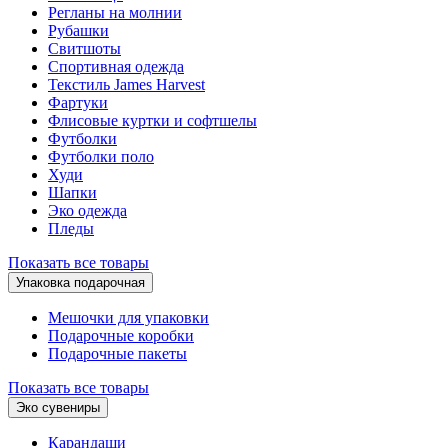
Регланы на молнии
Рубашки
Свитшоты
Спортивная одежда
Текстиль James Harvest
Фартуки
Флисовые куртки и софтшелы
Футболки
Футболки поло
Худи
Шапки
Эко одежда
Пледы
Показать все товары
Упаковка подарочная
Мешочки для упаковки
Подарочные коробки
Подарочные пакеты
Показать все товары
Эко сувениры
Карандаши