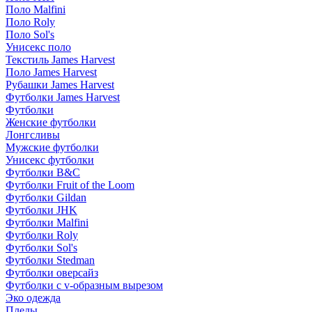
Поло Malfini
Поло Roly
Поло Sol's
Унисекс поло
Текстиль James Harvest
Поло James Harvest
Рубашки James Harvest
Футболки James Harvest
Футболки
Женские футболки
Лонгсливы
Мужские футболки
Унисекс футболки
Футболки B&C
Футболки Fruit of the Loom
Футболки Gildan
Футболки JHK
Футболки Malfini
Футболки Roly
Футболки Sol's
Футболки Stedman
Футболки оверсайз
Футболки с v-образным вырезом
Эко одежда
Пледы