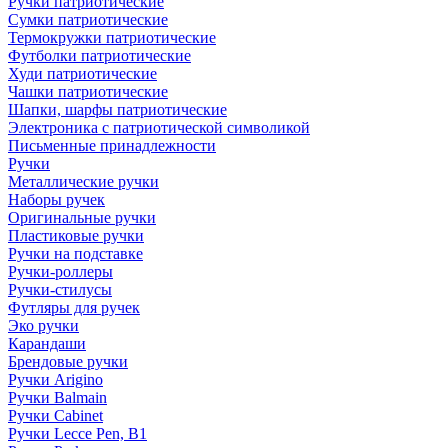
Ручки патриотические
Сумки патриотические
Термокружки патриотические
Футболки патриотические
Худи патриотические
Чашки патриотические
Шапки, шарфы патриотические
Электроника с патриотической символикой
Письменные принадлежности
Ручки
Металлические ручки
Наборы ручек
Оригинальные ручки
Пластиковые ручки
Ручки на подставке
Ручки-роллеры
Ручки-стилусы
Футляры для ручек
Эко ручки
Карандаши
Брендовые ручки
Ручки Arigino
Ручки Balmain
Ручки Cabinet
Ручки Lecce Pen, B1