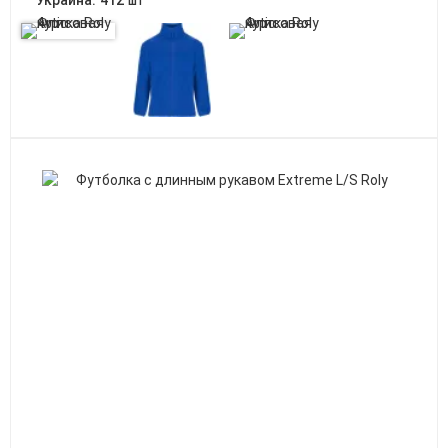
Украина:
412
шт