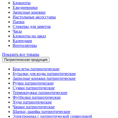
Блокноты
Ежедневники
Записные книжки
Настольные аксессуары
Папки
Стикеры для заметок
Часы
Блокноты на заказ
Календари
Вентиляторы
Показать все товары
Патриотическая продукция
Браслеты патриотические
Бутылки для воды патриотические
Записные книжки патриотические
Ручки патриотические
Сумки патриотические
Термокружки патриотические
Футболки патриотические
Худи патриотические
Чашки патриотические
Шапки, шарфы патриотические
Электроника с патриотической символикой