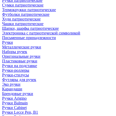
Ручки патриотические
Сумки патриотические
Термокружки патриотические
Футболки патриотические
Худи патриотические
Чашки патриотические
Шапки, шарфы патриотические
Электроника с патриотической символикой
Письменные принадлежности
Ручки
Металлические ручки
Наборы ручек
Оригинальные ручки
Пластиковые ручки
Ручки на подставке
Ручки-роллеры
Ручки-стилусы
Футляры для ручек
Эко ручки
Карандаши
Брендовые ручки
Ручки Arigino
Ручки Balmain
Ручки Cabinet
Ручки Lecce Pen, B1