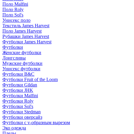
Поло Malfini
Поло Roly
Поло Sol's
Унисекс поло
Текстиль James Harvest
Поло James Harvest
Рубашки James Harvest
Футболки James Harvest
Футболки
Женские футболки
Лонгсливы
Мужские футболки
Унисекс футболки
Футболки B&C
Футболки Fruit of the Loom
Футболки Gildan
Футболки JHK
Футболки Malfini
Футболки Roly
Футболки Sol's
Футболки Stedman
Футболки оверсайз
Футболки с v-образным вырезом
Эко одежда
Пледы