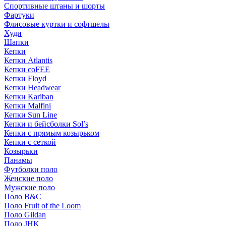
Спортивные штаны и шорты
Фартуки
Флисовые куртки и софтшелы
Худи
Шапки
Кепки
Кепки Atlantis
Кепки coFEE
Кепки Floyd
Кепки Headwear
Кепки Kariban
Кепки Malfini
Кепки Sun Line
Кепки и бейсболки Sol’s
Кепки с прямым козырьком
Кепки с сеткой
Козырьки
Панамы
Футболки поло
Женские поло
Мужские поло
Поло B&C
Поло Fruit of the Loom
Поло Gildan
Поло JHK