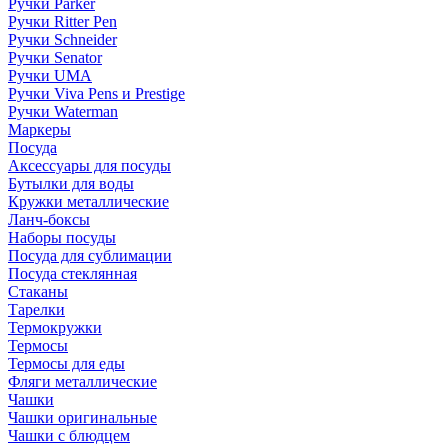
Ручки Parker
Ручки Ritter Pen
Ручки Schneider
Ручки Senator
Ручки UMA
Ручки Viva Pens и Prestige
Ручки Waterman
Маркеры
Посуда
Аксессуары для посуды
Бутылки для воды
Кружки металлические
Ланч-боксы
Наборы посуды
Посуда для сублимации
Посуда стеклянная
Стаканы
Тарелки
Термокружки
Термосы
Термосы для еды
Фляги металлические
Чашки
Чашки оригинальные
Чашки с блюдцем