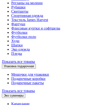
Регланы на молнии
Рубашки
Свитшоты
Спортивная одежда
Текстиль James Harvest
Фартуки
Флисовые куртки и софтшелы
Футболки
Футболки поло
Худи
Шапки
Эко одежда
Пледы
Показать все товары
Упаковка подарочная
Мешочки для упаковки
Подарочные коробки
Подарочные пакеты
Показать все товары
Эко сувениры
Карандаши