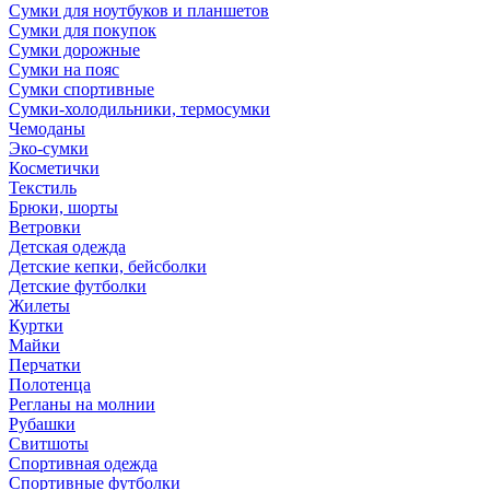
Сумки для ноутбуков и планшетов
Сумки для покупок
Сумки дорожные
Сумки на пояс
Сумки спортивные
Сумки-холодильники, термосумки
Чемоданы
Эко-сумки
Косметички
Текстиль
Брюки, шорты
Ветровки
Детская одежда
Детские кепки, бейсболки
Детские футболки
Жилеты
Куртки
Майки
Перчатки
Полотенца
Регланы на молнии
Рубашки
Свитшоты
Спортивная одежда
Спортивные футболки