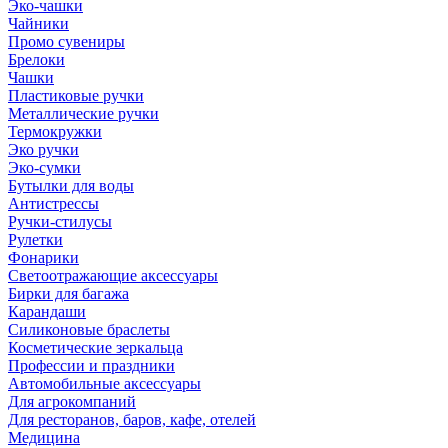
Эко-чашки
Чайники
Промо сувениры
Брелоки
Чашки
Пластиковые ручки
Металлические ручки
Термокружки
Эко ручки
Эко-сумки
Бутылки для воды
Антистрессы
Ручки-стилусы
Рулетки
Фонарики
Светоотражающие аксессуары
Бирки для багажа
Карандаши
Силиконовые браслеты
Косметические зеркальца
Профессии и праздники
Автомобильные аксессуары
Для агрокомпаний
Для ресторанов, баров, кафе, отелей
Медицина