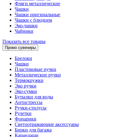
Фляги металлические
Чашки
Чашки оригинальные
Чашки с блюдцем
Эко-чашки
Чайники
Показать все товары
Промо сувениры
Брелоки
Чашки
Пластиковые ручки
Металлические ручки
Термокружки
Эко ручки
Эко-сумки
Бутылки для воды
Антистрессы
Ручки-стилусы
Рулетки
Фонарики
Светоотражающие аксессуары
Бирки для багажа
Карандаши