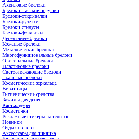
Акриловые брелоки
Брелоки - мягкие игрушки
Брелоки-открывалки
Брелоки-рулетки
Брелоки-стилусы
Брелоки-фонарики
Деревянные брелоки
Кожаные брелоки
Металлические брелоки
Многофункциональные брелоки
Оригинальные брелоки
Пластиковые брелоки
Светоотражающие брелоки
Тканевые брелоки
Косметические зеркальца
Визитницы
Гигиенические средства
Зажимы для денег
Картхолдеры
Косметички
Рекламные стикеры на телефон
Новинки
Отдых и спорт
Аксессуары для пикника
Велосипедные аксессуары