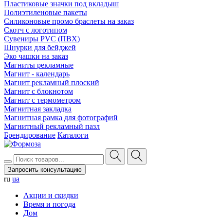
Пластиковые значки под вкладыш
Полиэтиленовые пакеты
Силиконовые промо браслеты на заказ
Скотч с логотипом
Сувениры PVC (ПВХ)
Шнурки для бейджей
Эко чашки на заказ
Магниты рекламные
Магнит - календарь
Магнит рекламный плоский
Магнит с блокнотом
Магнит с термометром
Магнитная закладка
Магнитная рамка для фотографий
Магнитный рекламный пазл
Брендирование
Каталоги
Запросить консультацию
ru
ua
Акции и скидки
Время и погода
Дом