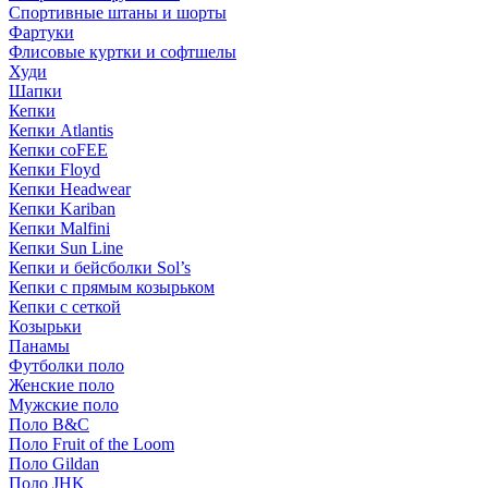
Спортивные штаны и шорты
Фартуки
Флисовые куртки и софтшелы
Худи
Шапки
Кепки
Кепки Atlantis
Кепки coFEE
Кепки Floyd
Кепки Headwear
Кепки Kariban
Кепки Malfini
Кепки Sun Line
Кепки и бейсболки Sol’s
Кепки с прямым козырьком
Кепки с сеткой
Козырьки
Панамы
Футболки поло
Женские поло
Мужские поло
Поло B&C
Поло Fruit of the Loom
Поло Gildan
Поло JHK