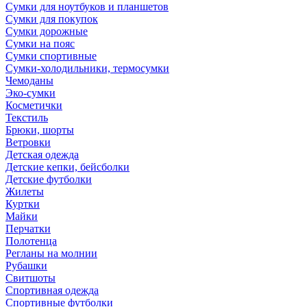
Сумки для ноутбуков и планшетов
Сумки для покупок
Сумки дорожные
Сумки на пояс
Сумки спортивные
Сумки-холодильники, термосумки
Чемоданы
Эко-сумки
Косметички
Текстиль
Брюки, шорты
Ветровки
Детская одежда
Детские кепки, бейсболки
Детские футболки
Жилеты
Куртки
Майки
Перчатки
Полотенца
Регланы на молнии
Рубашки
Свитшоты
Спортивная одежда
Спортивные футболки