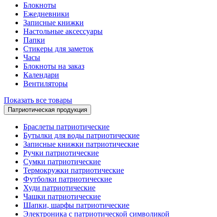
Блокноты
Ежедневники
Записные книжки
Настольные аксессуары
Папки
Стикеры для заметок
Часы
Блокноты на заказ
Календари
Вентиляторы
Показать все товары
Патриотическая продукция
Браслеты патриотические
Бутылки для воды патриотические
Записные книжки патриотические
Ручки патриотические
Сумки патриотические
Термокружки патриотические
Футболки патриотические
Худи патриотические
Чашки патриотические
Шапки, шарфы патриотические
Электроника с патриотической символикой