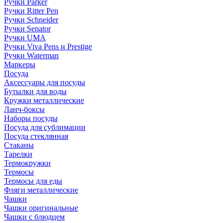
Ручки Parker
Ручки Ritter Pen
Ручки Schneider
Ручки Senator
Ручки UMA
Ручки Viva Pens и Prestige
Ручки Waterman
Маркеры
Посуда
Аксессуары для посуды
Бутылки для воды
Кружки металлические
Ланч-боксы
Наборы посуды
Посуда для сублимации
Посуда стеклянная
Стаканы
Тарелки
Термокружки
Термосы
Термосы для еды
Фляги металлические
Чашки
Чашки оригинальные
Чашки с блюдцем