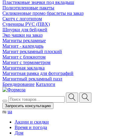
Пластиковые значки под вкладыш
Полиэтиленовые пакеты
Силиконовые промо браслеты на заказ
Скотч с логотипом
Сувениры PVC (ПВХ)
Шнурки для бейджей
Эко чашки на заказ
Магниты рекламные
Магнит - календарь
Магнит рекламный плоский
Магнит с блокнотом
Магнит с термометром
Магнитная закладка
Магнитная рамка для фотографий
Магнитный рекламный пазл
Брендирование
Каталоги
Запросить консультацию
ru
ua
Акции и скидки
Время и погода
Дом