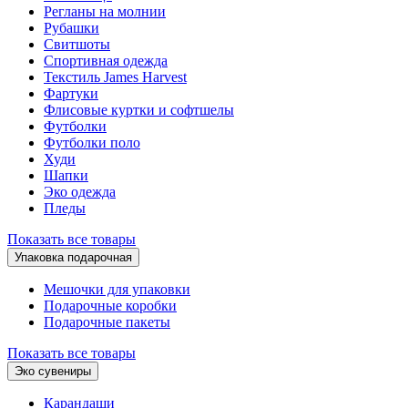
Регланы на молнии
Рубашки
Свитшоты
Спортивная одежда
Текстиль James Harvest
Фартуки
Флисовые куртки и софтшелы
Футболки
Футболки поло
Худи
Шапки
Эко одежда
Пледы
Показать все товары
Упаковка подарочная
Мешочки для упаковки
Подарочные коробки
Подарочные пакеты
Показать все товары
Эко сувениры
Карандаши