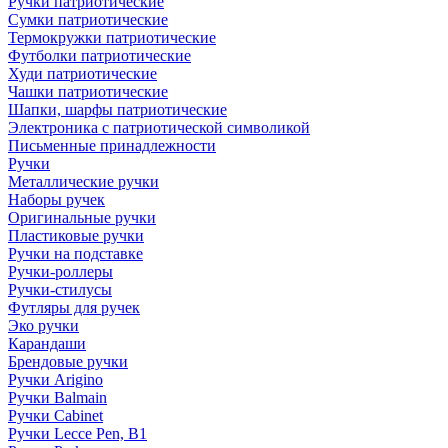
Ручки патриотические
Сумки патриотические
Термокружки патриотические
Футболки патриотические
Худи патриотические
Чашки патриотические
Шапки, шарфы патриотические
Электроника с патриотической символикой
Письменные принадлежности
Ручки
Металлические ручки
Наборы ручек
Оригинальные ручки
Пластиковые ручки
Ручки на подставке
Ручки-роллеры
Ручки-стилусы
Футляры для ручек
Эко ручки
Карандаши
Брендовые ручки
Ручки Arigino
Ручки Balmain
Ручки Cabinet
Ручки Lecce Pen, B1