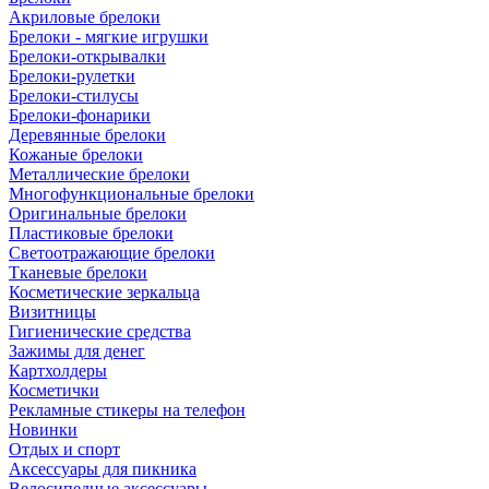
Акриловые брелоки
Брелоки - мягкие игрушки
Брелоки-открывалки
Брелоки-рулетки
Брелоки-стилусы
Брелоки-фонарики
Деревянные брелоки
Кожаные брелоки
Металлические брелоки
Многофункциональные брелоки
Оригинальные брелоки
Пластиковые брелоки
Светоотражающие брелоки
Тканевые брелоки
Косметические зеркальца
Визитницы
Гигиенические средства
Зажимы для денег
Картхолдеры
Косметички
Рекламные стикеры на телефон
Новинки
Отдых и спорт
Аксессуары для пикника
Велосипедные аксессуары