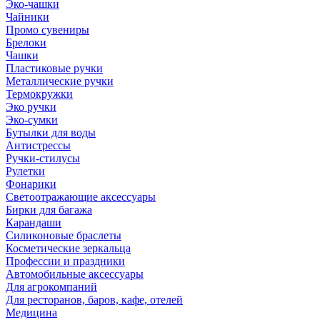
Эко-чашки
Чайники
Промо сувениры
Брелоки
Чашки
Пластиковые ручки
Металлические ручки
Термокружки
Эко ручки
Эко-сумки
Бутылки для воды
Антистрессы
Ручки-стилусы
Рулетки
Фонарики
Светоотражающие аксессуары
Бирки для багажа
Карандаши
Силиконовые браслеты
Косметические зеркальца
Профессии и праздники
Автомобильные аксессуары
Для агрокомпаний
Для ресторанов, баров, кафе, отелей
Медицина