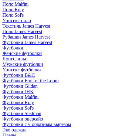
Поло Malfini
Поло Roly
Поло Sol's
Унисекс поло
Текстиль James Harvest
Поло James Harvest
Рубашки James Harvest
Футболки James Harvest
Футболки
Женские футболки
Лонгсливы
Мужские футболки
Унисекс футболки
Футболки B&C
Футболки Fruit of the Loom
Футболки Gildan
Футболки JHK
Футболки Malfini
Футболки Roly
Футболки Sol's
Футболки Stedman
Футболки оверсайз
Футболки с v-образным вырезом
Эко одежда
Пледы