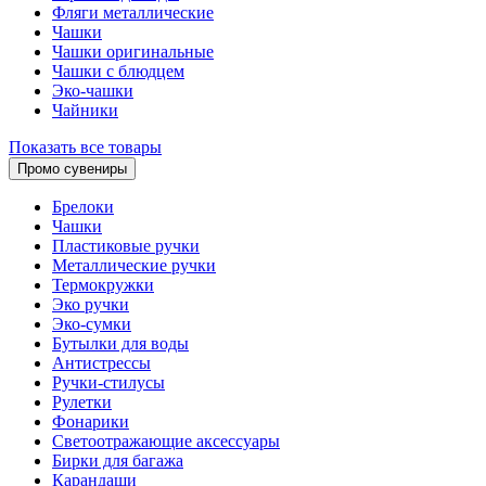
Фляги металлические
Чашки
Чашки оригинальные
Чашки с блюдцем
Эко-чашки
Чайники
Показать все товары
Промо сувениры
Брелоки
Чашки
Пластиковые ручки
Металлические ручки
Термокружки
Эко ручки
Эко-сумки
Бутылки для воды
Антистрессы
Ручки-стилусы
Рулетки
Фонарики
Светоотражающие аксессуары
Бирки для багажа
Карандаши