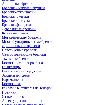
Акриловые брелоки
Брелоки - мягкие игрушки
Брелоки-открывалки
Брелоки-рулетки
Брелоки-стилусы
Брелоки-фонарики
Деревянные брелоки
Кожаные брелоки
Металлические брелоки
Многофункциональные брелоки
Оригинальные брелоки
Пластиковые брелоки
Светоотражающие брелоки
Тканевые брелоки
Косметические зеркальца
Визитницы
Гигиенические средства
Зажимы для денег
Картхолдеры
Косметички
Рекламные стикеры на телефон
Новинки
Отдых и спорт
Аксессуары для пикника
Велосипедные аксессуары