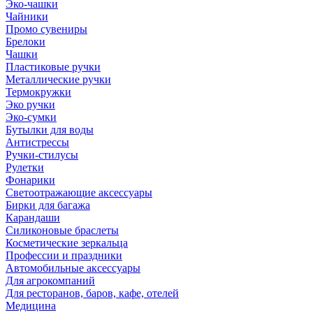
Эко-чашки
Чайники
Промо сувениры
Брелоки
Чашки
Пластиковые ручки
Металлические ручки
Термокружки
Эко ручки
Эко-сумки
Бутылки для воды
Антистрессы
Ручки-стилусы
Рулетки
Фонарики
Светоотражающие аксессуары
Бирки для багажа
Карандаши
Силиконовые браслеты
Косметические зеркальца
Профессии и праздники
Автомобильные аксессуары
Для агрокомпаний
Для ресторанов, баров, кафе, отелей
Медицина