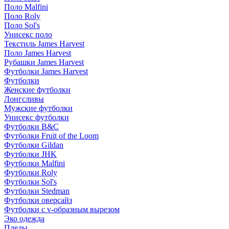
Поло Malfini
Поло Roly
Поло Sol's
Унисекс поло
Текстиль James Harvest
Поло James Harvest
Рубашки James Harvest
Футболки James Harvest
Футболки
Женские футболки
Лонгсливы
Мужские футболки
Унисекс футболки
Футболки B&C
Футболки Fruit of the Loom
Футболки Gildan
Футболки JHK
Футболки Malfini
Футболки Roly
Футболки Sol's
Футболки Stedman
Футболки оверсайз
Футболки с v-образным вырезом
Эко одежда
Пледы