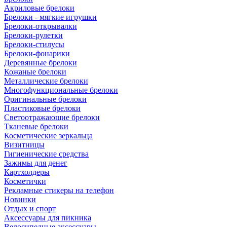
Акриловые брелоки
Брелоки - мягкие игрушки
Брелоки-открывалки
Брелоки-рулетки
Брелоки-стилусы
Брелоки-фонарики
Деревянные брелоки
Кожаные брелоки
Металлические брелоки
Многофункциональные брелоки
Оригинальные брелоки
Пластиковые брелоки
Светоотражающие брелоки
Тканевые брелоки
Косметические зеркальца
Визитницы
Гигиенические средства
Зажимы для денег
Картхолдеры
Косметички
Рекламные стикеры на телефон
Новинки
Отдых и спорт
Аксессуары для пикника
Велосипедные аксессуары