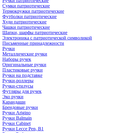
Ручки патриотические
Сумки патриотические
Термокружки патриотические
Футболки патриотические
Худи патриотические
Чашки патриотические
Шапки, шарфы патриотические
Электроника с патриотической символикой
Письменные принадлежности
Ручки
Металлические ручки
Наборы ручек
Оригинальные ручки
Пластиковые ручки
Ручки на подставке
Ручки-роллеры
Ручки-стилусы
Футляры для ручек
Эко ручки
Карандаши
Брендовые ручки
Ручки Arigino
Ручки Balmain
Ручки Cabinet
Ручки Lecce Pen, B1