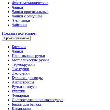
Фляги металлические
Чашки
Чашки оригинальные
Чашки с блюдцем
Эко-чашки
Чайники
Показать все товары
Промо сувениры
Брелоки
Чашки
Пластиковые ручки
Металлические ручки
Термокружки
Эко ручки
Эко-сумки
Бутылки для воды
Антистрессы
Ручки-стилусы
Рулетки
Фонарики
Светоотражающие аксессуары
Бирки для багажа
Карандаши