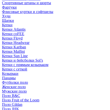
Спортивные штаны и шорты
Фартуки
Флисовые куртки и софтшелы
Худи
Шапки
Кепки
Кепки Atlantis
Кепки coFEE
Кепки Floyd
Кепки Headwear
Кепки Kariban
Кепки Malfini
Кепки Sun Line
Кепки и бейсболки Sol’s
Кепки с прямым козырьком
Кепки с сеткой
Козырьки
Панамы
Футболки поло
Женские поло
Мужские поло
Поло B&C
Поло Fruit of the Loom
Поло Gildan
Поло JHK