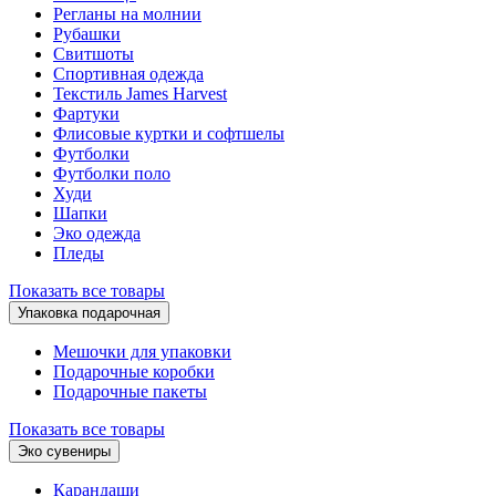
Регланы на молнии
Рубашки
Свитшоты
Спортивная одежда
Текстиль James Harvest
Фартуки
Флисовые куртки и софтшелы
Футболки
Футболки поло
Худи
Шапки
Эко одежда
Пледы
Показать все товары
Упаковка подарочная
Мешочки для упаковки
Подарочные коробки
Подарочные пакеты
Показать все товары
Эко сувениры
Карандаши