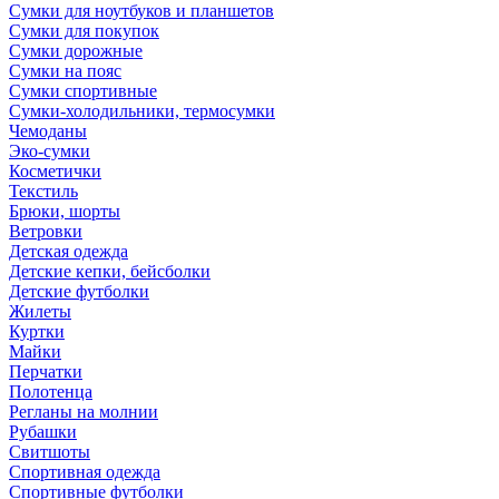
Сумки для ноутбуков и планшетов
Сумки для покупок
Сумки дорожные
Сумки на пояс
Сумки спортивные
Сумки-холодильники, термосумки
Чемоданы
Эко-сумки
Косметички
Текстиль
Брюки, шорты
Ветровки
Детская одежда
Детские кепки, бейсболки
Детские футболки
Жилеты
Куртки
Майки
Перчатки
Полотенца
Регланы на молнии
Рубашки
Свитшоты
Спортивная одежда
Спортивные футболки