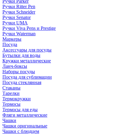
Ручки Parker
Ручки Ritter Pen
Ручки Schneider
Ручки Senator
Ручки UMA
Ручки Viva Pens и Prestige
Ручки Waterman
Маркеры
Посуда
Аксессуары для посуды
Бутылки для воды
Кружки металлические
Ланч-боксы
Наборы посуды
Посуда для сублимации
Посуда стеклянная
Стаканы
Тарелки
Термокружки
Термосы
Термосы для еды
Фляги металлические
Чашки
Чашки оригинальные
Чашки с блюдцем