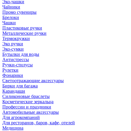
Эко-чашки
Чайники
Промо сувениры
Брелоки
Чашки
Пластиковые ручки
Металлические ручки
Термокружки
Эко ручки
Эко-сумки
Бутылки для воды
Антистрессы
Ручки-стилусы
Рулетки
Фонарики
Светоотражающие аксессуары
Бирки для багажа
Карандаши
Силиконовые браслеты
Косметические зеркальца
Профессии и праздники
Автомобильные аксессуары
Для агрокомпаний
Для ресторанов, баров, кафе, отелей
Медицина