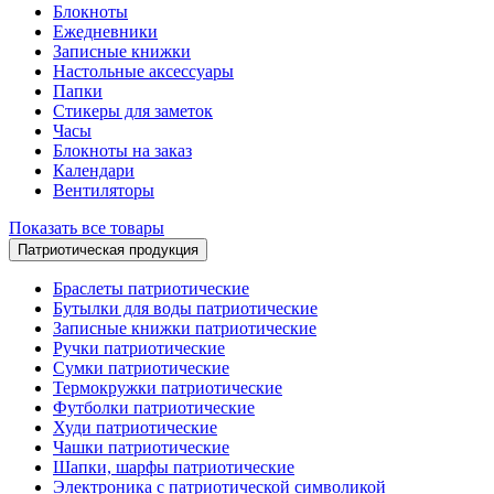
Блокноты
Ежедневники
Записные книжки
Настольные аксессуары
Папки
Стикеры для заметок
Часы
Блокноты на заказ
Календари
Вентиляторы
Показать все товары
Патриотическая продукция
Браслеты патриотические
Бутылки для воды патриотические
Записные книжки патриотические
Ручки патриотические
Сумки патриотические
Термокружки патриотические
Футболки патриотические
Худи патриотические
Чашки патриотические
Шапки, шарфы патриотические
Электроника с патриотической символикой