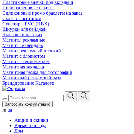
Пластиковые значки под вкладыш
Полиэтиленовые пакеты
Силиконовые промо браслеты на заказ
Скотч с логотипом
Сувениры PVC (ПВХ)
Шнурки для бейджей
Эко чашки на заказ
Магниты рекламные
Магнит - календарь
Магнит рекламный плоский
Магнит с блокнотом
Магнит с термометром
Магнитная закладка
Магнитная рамка для фотографий
Магнитный рекламный пазл
Брендирование
Каталоги
Запросить консультацию
ru
ua
Акции и скидки
Время и погода
Дом