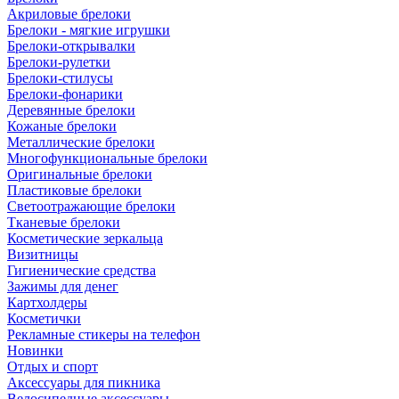
Акриловые брелоки
Брелоки - мягкие игрушки
Брелоки-открывалки
Брелоки-рулетки
Брелоки-стилусы
Брелоки-фонарики
Деревянные брелоки
Кожаные брелоки
Металлические брелоки
Многофункциональные брелоки
Оригинальные брелоки
Пластиковые брелоки
Светоотражающие брелоки
Тканевые брелоки
Косметические зеркальца
Визитницы
Гигиенические средства
Зажимы для денег
Картхолдеры
Косметички
Рекламные стикеры на телефон
Новинки
Отдых и спорт
Аксессуары для пикника
Велосипедные аксессуары