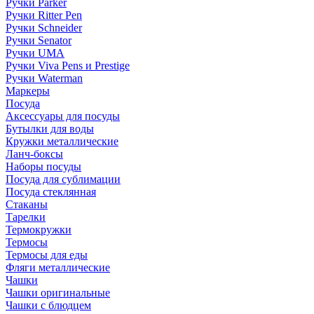
Ручки Parker
Ручки Ritter Pen
Ручки Schneider
Ручки Senator
Ручки UMA
Ручки Viva Pens и Prestige
Ручки Waterman
Маркеры
Посуда
Аксессуары для посуды
Бутылки для воды
Кружки металлические
Ланч-боксы
Наборы посуды
Посуда для сублимации
Посуда стеклянная
Стаканы
Тарелки
Термокружки
Термосы
Термосы для еды
Фляги металлические
Чашки
Чашки оригинальные
Чашки с блюдцем