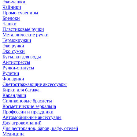
Эко-чашки
Чайники
Промо сувениры
Брелоки
Чашки
Пластиковые ручки
Металлические ручки
Термокружки
Эко ручки
Эко-сумки
Бутылки для воды
Антистрессы
Ручки-стилусы
Рулетки
Фонарики
Светоотражающие аксессуары
Бирки для багажа
Карандаши
Силиконовые браслеты
Косметические зеркальца
Профессии и праздники
Автомобильные аксессуары
Для агрокомпаний
Для ресторанов, баров, кафе, отелей
Медицина