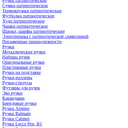
Ручки патриотические
Сумки патриотические
Термокружки патриотические
Футболки патриотические
Худи патриотические
Чашки патриотические
Шапки, шарфы патриотические
Электроника с патриотической символикой
Письменные принадлежности
Ручки
Металлические ручки
Наборы ручек
Оригинальные ручки
Пластиковые ручки
Ручки на подставке
Ручки-роллеры
Ручки-стилусы
Футляры для ручек
Эко ручки
Карандаши
Брендовые ручки
Ручки Arigino
Ручки Balmain
Ручки Cabinet
Ручки Lecce Pen, B1