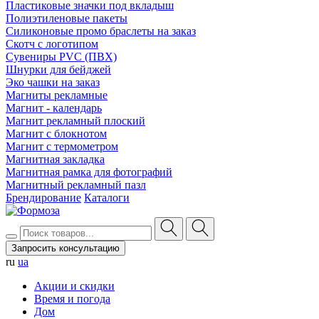
Пластиковые значки под вкладыш
Полиэтиленовые пакеты
Силиконовые промо браслеты на заказ
Скотч с логотипом
Сувениры PVC (ПВХ)
Шнурки для бейджей
Эко чашки на заказ
Магниты рекламные
Магнит - календарь
Магнит рекламный плоский
Магнит с блокнотом
Магнит с термометром
Магнитная закладка
Магнитная рамка для фотографий
Магнитный рекламный пазл
Брендирование
Каталоги
Запросить консультацию
ru
ua
Акции и скидки
Время и погода
Дом