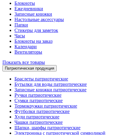
Блокноты
Ежедневники
Записные книжки
Настольные аксессуары
Папки
Стикеры для заметок
Часы
Блокноты на заказ
Календари
Вентиляторы
Показать все товары
Патриотическая продукция
Браслеты патриотические
Бутылки для воды патриотические
Записные книжки патриотические
Ручки патриотические
Сумки патриотические
Термокружки патриотические
Футболки патриотические
Худи патриотические
Чашки патриотические
Шапки, шарфы патриотические
Электроника с патриотической символикой