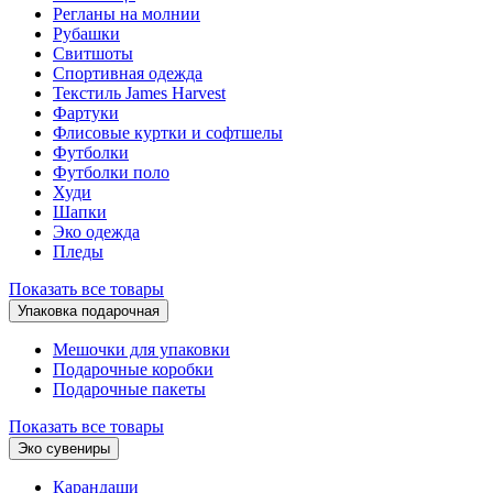
Регланы на молнии
Рубашки
Свитшоты
Спортивная одежда
Текстиль James Harvest
Фартуки
Флисовые куртки и софтшелы
Футболки
Футболки поло
Худи
Шапки
Эко одежда
Пледы
Показать все товары
Упаковка подарочная
Мешочки для упаковки
Подарочные коробки
Подарочные пакеты
Показать все товары
Эко сувениры
Карандаши