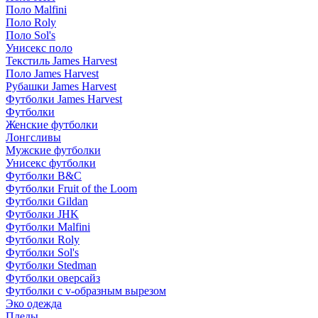
Поло Malfini
Поло Roly
Поло Sol's
Унисекс поло
Текстиль James Harvest
Поло James Harvest
Рубашки James Harvest
Футболки James Harvest
Футболки
Женские футболки
Лонгсливы
Мужские футболки
Унисекс футболки
Футболки B&C
Футболки Fruit of the Loom
Футболки Gildan
Футболки JHK
Футболки Malfini
Футболки Roly
Футболки Sol's
Футболки Stedman
Футболки оверсайз
Футболки с v-образным вырезом
Эко одежда
Пледы