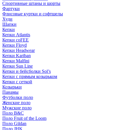
Спортивные штаны и шорты
Фартуки
Флисовые куртки и софтшелы
Худи
Шапки
Кепки
Кепки Atlantis
Кепки coFEE
Кепки Floyd
Кепки Headwear
Кепки Kariban
Кепки Malfini
Кепки Sun Line
Кепки и бейсболки Sol’s
Кепки с прямым козырьком
Кепки с сеткой
Козырьки
Панамы
Футболки поло
Женские поло
Мужские поло
Поло B&C
Поло Fruit of the Loom
Поло Gildan
Поло JHK