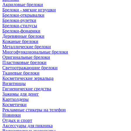
Акриловые брелоки
Брелоки - мягкие игрушки
Брелоки-открывалки
Брелоки-рулетки
Брелоки-стилусы
Брелоки-фонарики
Деревянные брелоки
Кожаные брелоки
Металлические брелоки
Многофункциональные брелоки
Оригинальные брелоки
Пластиковые брелоки
Светоотражающие брелоки
Тканевые брелоки
Косметические зеркальца
Визитницы
Гигиенические средства
Зажимы для денег
Картхолдеры
Косметички
Рекламные стикеры на телефон
Новинки
Отдых и спорт
Аксессуары для пикника
Велосипедные аксессуары