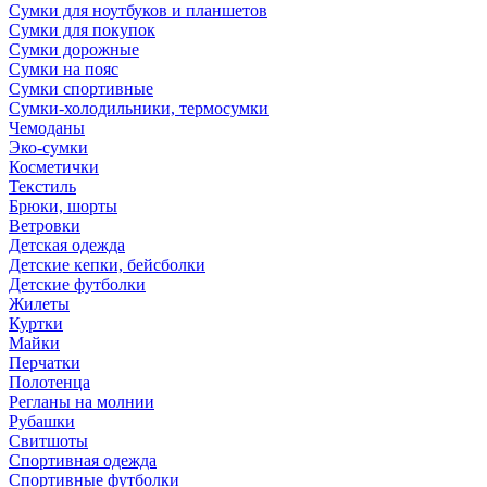
Сумки для ноутбуков и планшетов
Сумки для покупок
Сумки дорожные
Сумки на пояс
Сумки спортивные
Сумки-холодильники, термосумки
Чемоданы
Эко-сумки
Косметички
Текстиль
Брюки, шорты
Ветровки
Детская одежда
Детские кепки, бейсболки
Детские футболки
Жилеты
Куртки
Майки
Перчатки
Полотенца
Регланы на молнии
Рубашки
Свитшоты
Спортивная одежда
Спортивные футболки