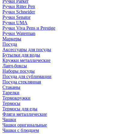
Ручки Parker
Ручки Ritter Pen
Ручки Schneider
Ручки Senator
Ручки UMA
Ручки Viva Pens и Prestige
Ручки Waterman
Маркеры
Посуда
Аксессуары для посуды
Бутылки для воды
Кружки металлические
Ланч-боксы
Наборы посуды
Посуда для сублимации
Посуда стеклянная
Стаканы
Тарелки
Термокружки
Термосы
Термосы для еды
Фляги металлические
Чашки
Чашки оригинальные
Чашки с блюдцем