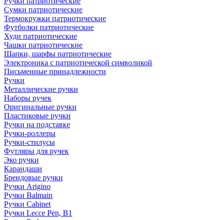
Ручки патриотические
Сумки патриотические
Термокружки патриотические
Футболки патриотические
Худи патриотические
Чашки патриотические
Шапки, шарфы патриотические
Электроника с патриотической символикой
Письменные принадлежности
Ручки
Металлические ручки
Наборы ручек
Оригинальные ручки
Пластиковые ручки
Ручки на подставке
Ручки-роллеры
Ручки-стилусы
Футляры для ручек
Эко ручки
Карандаши
Брендовые ручки
Ручки Arigino
Ручки Balmain
Ручки Cabinet
Ручки Lecce Pen, B1