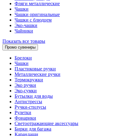
Фляги металлические
Чашки
Чашки оригинальные
Чашки с блюдцем
Эко-чашки
Чайники
Показать все товары
Промо сувениры
Брелоки
Чашки
Пластиковые ручки
Металлические ручки
Термокружки
Эко ручки
Эко-сумки
Бутылки для воды
Антистрессы
Ручки-стилусы
Рулетки
Фонарики
Светоотражающие аксессуары
Бирки для багажа
Карандаши