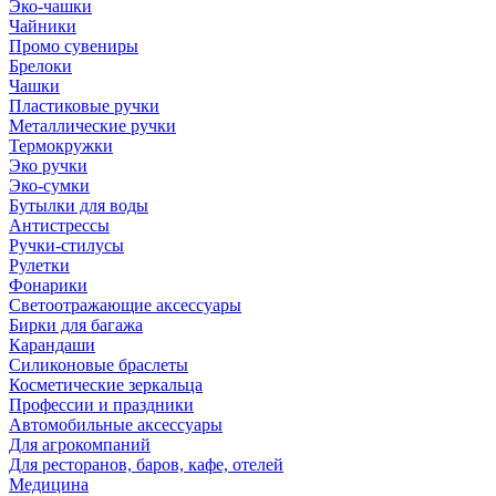
Эко-чашки
Чайники
Промо сувениры
Брелоки
Чашки
Пластиковые ручки
Металлические ручки
Термокружки
Эко ручки
Эко-сумки
Бутылки для воды
Антистрессы
Ручки-стилусы
Рулетки
Фонарики
Светоотражающие аксессуары
Бирки для багажа
Карандаши
Силиконовые браслеты
Косметические зеркальца
Профессии и праздники
Автомобильные аксессуары
Для агрокомпаний
Для ресторанов, баров, кафе, отелей
Медицина