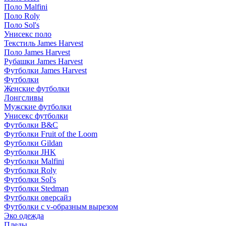
Поло Malfini
Поло Roly
Поло Sol's
Унисекс поло
Текстиль James Harvest
Поло James Harvest
Рубашки James Harvest
Футболки James Harvest
Футболки
Женские футболки
Лонгсливы
Мужские футболки
Унисекс футболки
Футболки B&C
Футболки Fruit of the Loom
Футболки Gildan
Футболки JHK
Футболки Malfini
Футболки Roly
Футболки Sol's
Футболки Stedman
Футболки оверсайз
Футболки с v-образным вырезом
Эко одежда
Пледы