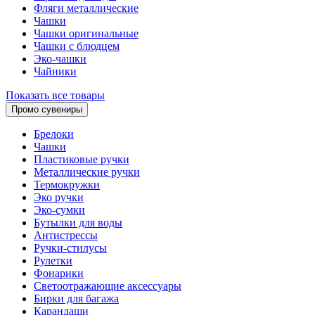
Фляги металлические
Чашки
Чашки оригинальные
Чашки с блюдцем
Эко-чашки
Чайники
Показать все товары
Промо сувениры
Брелоки
Чашки
Пластиковые ручки
Металлические ручки
Термокружки
Эко ручки
Эко-сумки
Бутылки для воды
Антистрессы
Ручки-стилусы
Рулетки
Фонарики
Светоотражающие аксессуары
Бирки для багажа
Карандаши