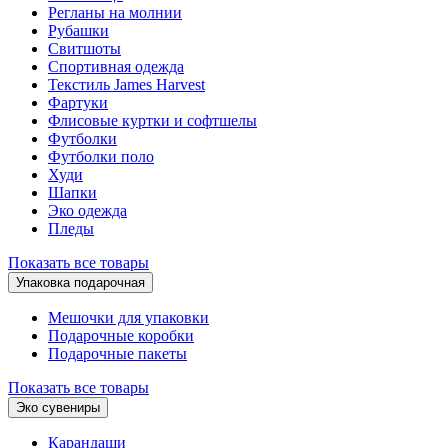
Регланы на молнии
Рубашки
Свитшоты
Спортивная одежда
Текстиль James Harvest
Фартуки
Флисовые куртки и софтшелы
Футболки
Футболки поло
Худи
Шапки
Эко одежда
Пледы
Показать все товары
Упаковка подарочная
Мешочки для упаковки
Подарочные коробки
Подарочные пакеты
Показать все товары
Эко сувениры
Карандаши