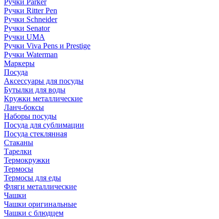
Ручки Parker
Ручки Ritter Pen
Ручки Schneider
Ручки Senator
Ручки UMA
Ручки Viva Pens и Prestige
Ручки Waterman
Маркеры
Посуда
Аксессуары для посуды
Бутылки для воды
Кружки металлические
Ланч-боксы
Наборы посуды
Посуда для сублимации
Посуда стеклянная
Стаканы
Тарелки
Термокружки
Термосы
Термосы для еды
Фляги металлические
Чашки
Чашки оригинальные
Чашки с блюдцем