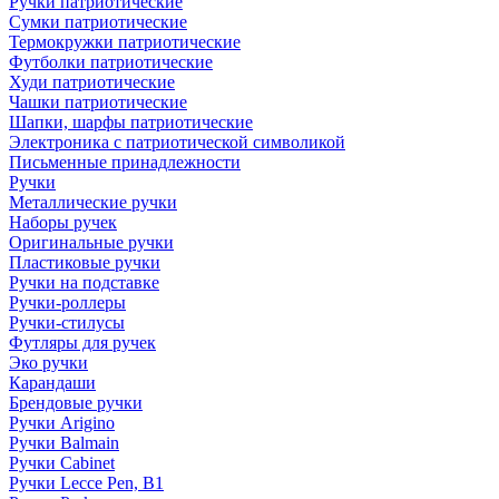
Ручки патриотические
Сумки патриотические
Термокружки патриотические
Футболки патриотические
Худи патриотические
Чашки патриотические
Шапки, шарфы патриотические
Электроника с патриотической символикой
Письменные принадлежности
Ручки
Металлические ручки
Наборы ручек
Оригинальные ручки
Пластиковые ручки
Ручки на подставке
Ручки-роллеры
Ручки-стилусы
Футляры для ручек
Эко ручки
Карандаши
Брендовые ручки
Ручки Arigino
Ручки Balmain
Ручки Cabinet
Ручки Lecce Pen, B1