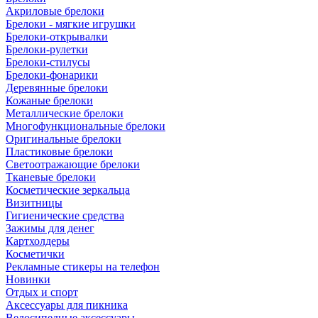
Акриловые брелоки
Брелоки - мягкие игрушки
Брелоки-открывалки
Брелоки-рулетки
Брелоки-стилусы
Брелоки-фонарики
Деревянные брелоки
Кожаные брелоки
Металлические брелоки
Многофункциональные брелоки
Оригинальные брелоки
Пластиковые брелоки
Светоотражающие брелоки
Тканевые брелоки
Косметические зеркальца
Визитницы
Гигиенические средства
Зажимы для денег
Картхолдеры
Косметички
Рекламные стикеры на телефон
Новинки
Отдых и спорт
Аксессуары для пикника
Велосипедные аксессуары