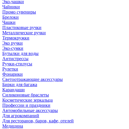
Эко-чашки
Чайники
Промо сувениры
Брелоки
Чашки
Пластиковые ручки
Металлические ручки
Термокружки
Эко ручки
Эко-сумки
Бутылки для воды
Антистрессы
Ручки-стилусы
Рулетки
Фонарики
Светоотражающие аксессуары
Бирки для багажа
Карандаши
Силиконовые браслеты
Косметические зеркальца
Профессии и праздники
Автомобильные аксессуары
Для агрокомпаний
Для ресторанов, баров, кафе, отелей
Медицина