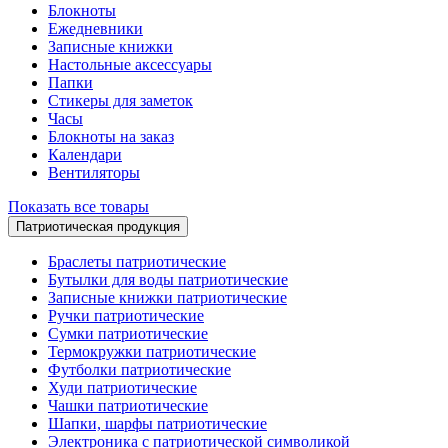
Блокноты
Ежедневники
Записные книжки
Настольные аксессуары
Папки
Стикеры для заметок
Часы
Блокноты на заказ
Календари
Вентиляторы
Показать все товары
Патриотическая продукция
Браслеты патриотические
Бутылки для воды патриотические
Записные книжки патриотические
Ручки патриотические
Сумки патриотические
Термокружки патриотические
Футболки патриотические
Худи патриотические
Чашки патриотические
Шапки, шарфы патриотические
Электроника с патриотической символикой