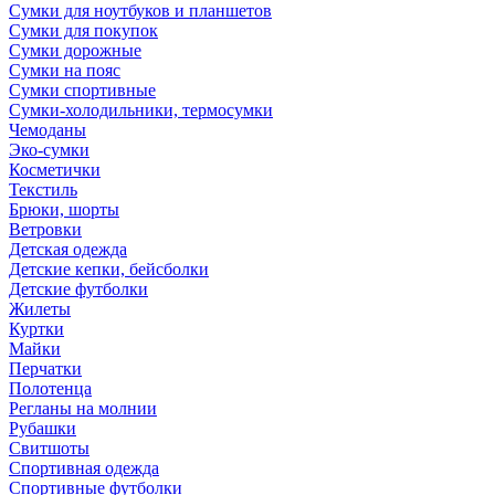
Сумки для ноутбуков и планшетов
Сумки для покупок
Сумки дорожные
Сумки на пояс
Сумки спортивные
Сумки-холодильники, термосумки
Чемоданы
Эко-сумки
Косметички
Текстиль
Брюки, шорты
Ветровки
Детская одежда
Детские кепки, бейсболки
Детские футболки
Жилеты
Куртки
Майки
Перчатки
Полотенца
Регланы на молнии
Рубашки
Свитшоты
Спортивная одежда
Спортивные футболки