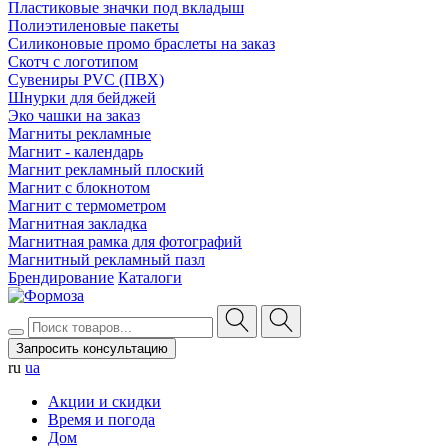
Пластиковые значки под вкладыш
Полиэтиленовые пакеты
Силиконовые промо браслеты на заказ
Скотч с логотипом
Сувениры PVC (ПВХ)
Шнурки для бейджей
Эко чашки на заказ
Магниты рекламные
Магнит - календарь
Магнит рекламный плоский
Магнит с блокнотом
Магнит с термометром
Магнитная закладка
Магнитная рамка для фотографий
Магнитный рекламный пазл
Брендирование
Каталоги
Запросить консультацию
ru
ua
Акции и скидки
Время и погода
Дом