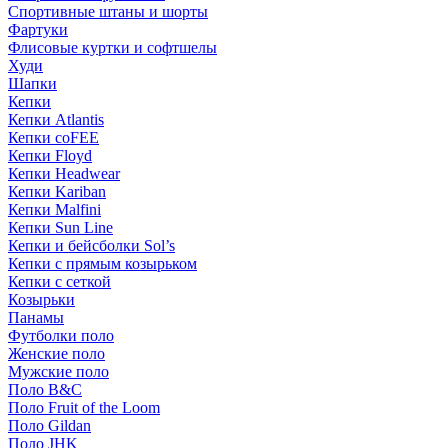
Спортивные штаны и шорты
Фартуки
Флисовые куртки и софтшелы
Худи
Шапки
Кепки
Кепки Atlantis
Кепки coFEE
Кепки Floyd
Кепки Headwear
Кепки Kariban
Кепки Malfini
Кепки Sun Line
Кепки и бейсболки Sol’s
Кепки с прямым козырьком
Кепки с сеткой
Козырьки
Панамы
Футболки поло
Женские поло
Мужские поло
Поло B&C
Поло Fruit of the Loom
Поло Gildan
Поло JHK