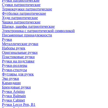
Ручки патриотические
Сумки патриотические
Термокружки патриотические
Футболки патриотические
Худи патриотические
Чашки патриотические
Шапки, шарфы патриотические
Электроника с патриотической символикой
Письменные принадлежности
Ручки
Металлические ручки
Наборы ручек
Оригинальные ручки
Пластиковые ручки
Ручки на подставке
Ручки-роллеры
Ручки-стилусы
Футляры для ручек
Эко ручки
Карандаши
Брендовые ручки
Ручки Arigino
Ручки Balmain
Ручки Cabinet
Ручки Lecce Pen, B1