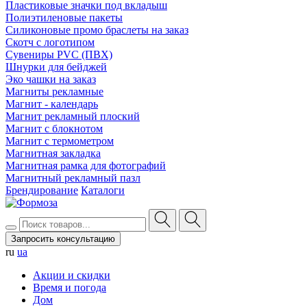
Пластиковые значки под вкладыш
Полиэтиленовые пакеты
Силиконовые промо браслеты на заказ
Скотч с логотипом
Сувениры PVC (ПВХ)
Шнурки для бейджей
Эко чашки на заказ
Магниты рекламные
Магнит - календарь
Магнит рекламный плоский
Магнит с блокнотом
Магнит с термометром
Магнитная закладка
Магнитная рамка для фотографий
Магнитный рекламный пазл
Брендирование
Каталоги
Запросить консультацию
ru
ua
Акции и скидки
Время и погода
Дом