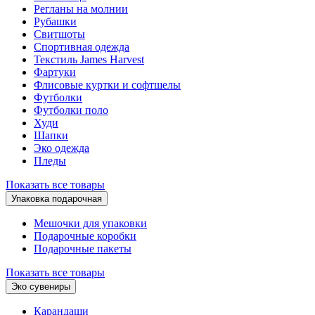
Регланы на молнии
Рубашки
Свитшоты
Спортивная одежда
Текстиль James Harvest
Фартуки
Флисовые куртки и софтшелы
Футболки
Футболки поло
Худи
Шапки
Эко одежда
Пледы
Показать все товары
Упаковка подарочная
Мешочки для упаковки
Подарочные коробки
Подарочные пакеты
Показать все товары
Эко сувениры
Карандаши