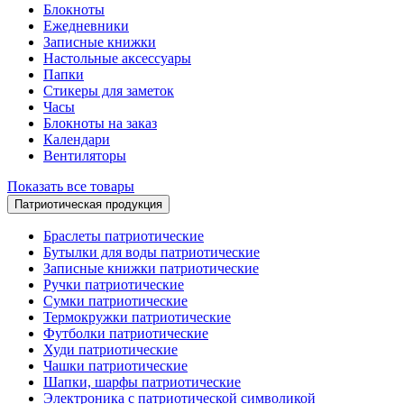
Блокноты
Ежедневники
Записные книжки
Настольные аксессуары
Папки
Стикеры для заметок
Часы
Блокноты на заказ
Календари
Вентиляторы
Показать все товары
Патриотическая продукция
Браслеты патриотические
Бутылки для воды патриотические
Записные книжки патриотические
Ручки патриотические
Сумки патриотические
Термокружки патриотические
Футболки патриотические
Худи патриотические
Чашки патриотические
Шапки, шарфы патриотические
Электроника с патриотической символикой