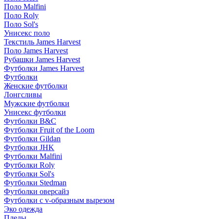
Поло Malfini
Поло Roly
Поло Sol's
Унисекс поло
Текстиль James Harvest
Поло James Harvest
Рубашки James Harvest
Футболки James Harvest
Футболки
Женские футболки
Лонгсливы
Мужские футболки
Унисекс футболки
Футболки B&C
Футболки Fruit of the Loom
Футболки Gildan
Футболки JHK
Футболки Malfini
Футболки Roly
Футболки Sol's
Футболки Stedman
Футболки оверсайз
Футболки с v-образным вырезом
Эко одежда
Пледы