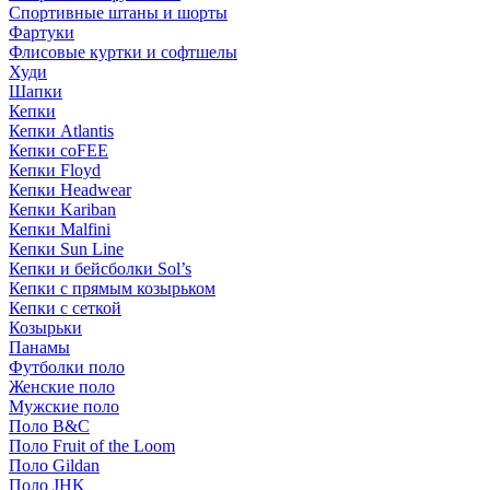
Спортивные штаны и шорты
Фартуки
Флисовые куртки и софтшелы
Худи
Шапки
Кепки
Кепки Atlantis
Кепки coFEE
Кепки Floyd
Кепки Headwear
Кепки Kariban
Кепки Malfini
Кепки Sun Line
Кепки и бейсболки Sol’s
Кепки с прямым козырьком
Кепки с сеткой
Козырьки
Панамы
Футболки поло
Женские поло
Мужские поло
Поло B&C
Поло Fruit of the Loom
Поло Gildan
Поло JHK