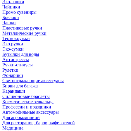
Эко-чашки
Чайники
Промо сувениры
Брелоки
Чашки
Пластиковые ручки
Металлические ручки
Термокружки
Эко ручки
Эко-сумки
Бутылки для воды
Антистрессы
Ручки-стилусы
Рулетки
Фонарики
Светоотражающие аксессуары
Бирки для багажа
Карандаши
Силиконовые браслеты
Косметические зеркальца
Профессии и праздники
Автомобильные аксессуары
Для агрокомпаний
Для ресторанов, баров, кафе, отелей
Медицина