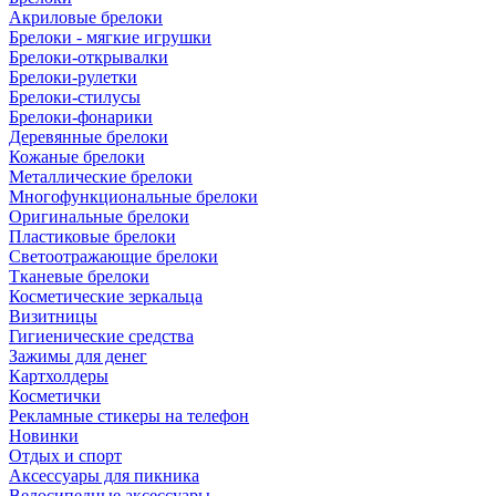
Акриловые брелоки
Брелоки - мягкие игрушки
Брелоки-открывалки
Брелоки-рулетки
Брелоки-стилусы
Брелоки-фонарики
Деревянные брелоки
Кожаные брелоки
Металлические брелоки
Многофункциональные брелоки
Оригинальные брелоки
Пластиковые брелоки
Светоотражающие брелоки
Тканевые брелоки
Косметические зеркальца
Визитницы
Гигиенические средства
Зажимы для денег
Картхолдеры
Косметички
Рекламные стикеры на телефон
Новинки
Отдых и спорт
Аксессуары для пикника
Велосипедные аксессуары