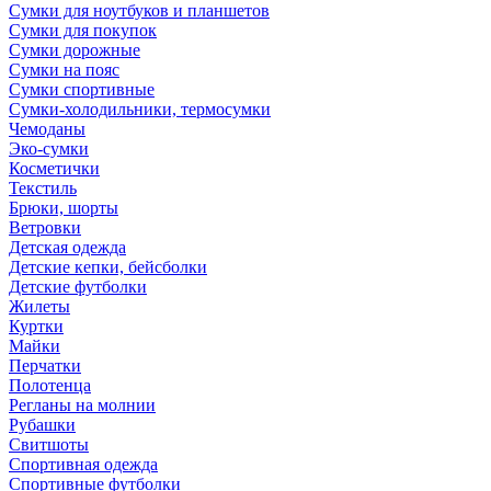
Сумки для ноутбуков и планшетов
Сумки для покупок
Сумки дорожные
Сумки на пояс
Сумки спортивные
Сумки-холодильники, термосумки
Чемоданы
Эко-сумки
Косметички
Текстиль
Брюки, шорты
Ветровки
Детская одежда
Детские кепки, бейсболки
Детские футболки
Жилеты
Куртки
Майки
Перчатки
Полотенца
Регланы на молнии
Рубашки
Свитшоты
Спортивная одежда
Спортивные футболки