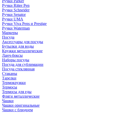
Ручки Parker
Ручки Ritter Pen
Ручки Schneider
Ручки Senator
Ручки UMA
Ручки Viva Pens и Prestige
Ручки Waterman
Маркеры
Посуда
Аксессуары для посуды
Бутылки для воды
Кружки металлические
Ланч-боксы
Наборы посуды
Посуда для сублимации
Посуда стеклянная
Стаканы
Тарелки
Термокружки
Термосы
Термосы для еды
Фляги металлические
Чашки
Чашки оригинальные
Чашки с блюдцем