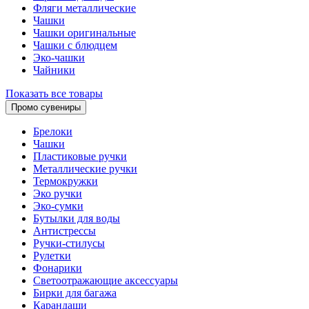
Фляги металлические
Чашки
Чашки оригинальные
Чашки с блюдцем
Эко-чашки
Чайники
Показать все товары
Промо сувениры
Брелоки
Чашки
Пластиковые ручки
Металлические ручки
Термокружки
Эко ручки
Эко-сумки
Бутылки для воды
Антистрессы
Ручки-стилусы
Рулетки
Фонарики
Светоотражающие аксессуары
Бирки для багажа
Карандаши