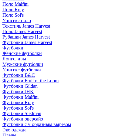
Поло Malfini
Поло Roly
Поло Sol's
Унисекс поло
Текстиль James Harvest
Поло James Harvest
Рубашки James Harvest
Футболки James Harvest
Футболки
Женские футболки
Лонгсливы
Мужские футболки
Унисекс футболки
Футболки B&C
Футболки Fruit of the Loom
Футболки Gildan
Футболки JHK
Футболки Malfini
Футболки Roly
Футболки Sol's
Футболки Stedman
Футболки оверсайз
Футболки с v-образным вырезом
Эко одежда
Пледы