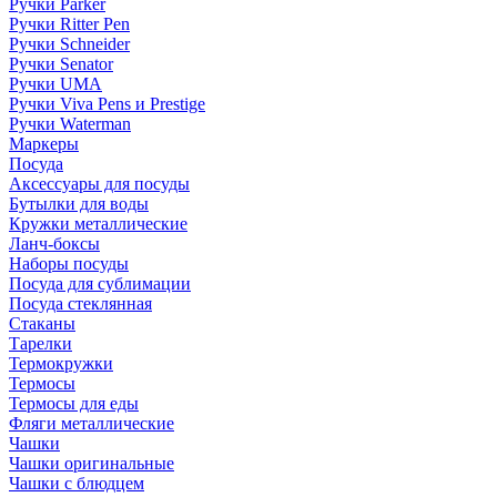
Ручки Parker
Ручки Ritter Pen
Ручки Schneider
Ручки Senator
Ручки UMA
Ручки Viva Pens и Prestige
Ручки Waterman
Маркеры
Посуда
Аксессуары для посуды
Бутылки для воды
Кружки металлические
Ланч-боксы
Наборы посуды
Посуда для сублимации
Посуда стеклянная
Стаканы
Тарелки
Термокружки
Термосы
Термосы для еды
Фляги металлические
Чашки
Чашки оригинальные
Чашки с блюдцем