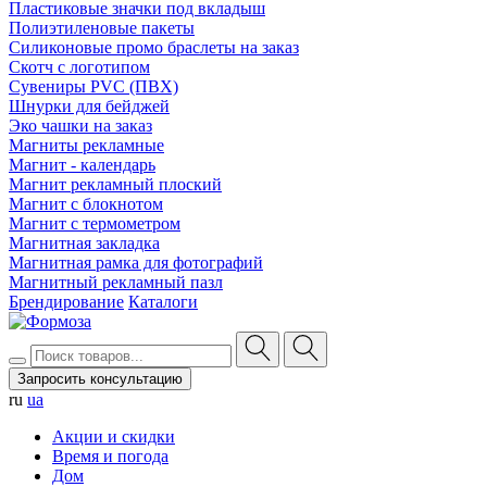
Пластиковые значки под вкладыш
Полиэтиленовые пакеты
Силиконовые промо браслеты на заказ
Скотч с логотипом
Сувениры PVC (ПВХ)
Шнурки для бейджей
Эко чашки на заказ
Магниты рекламные
Магнит - календарь
Магнит рекламный плоский
Магнит с блокнотом
Магнит с термометром
Магнитная закладка
Магнитная рамка для фотографий
Магнитный рекламный пазл
Брендирование
Каталоги
Запросить консультацию
ru
ua
Акции и скидки
Время и погода
Дом