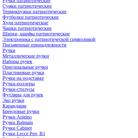
Ручки патриотические
Сумки патриотические
Термокружки патриотические
Футболки патриотические
Худи патриотические
Чашки патриотические
Шапки, шарфы патриотические
Электроника с патриотической символикой
Письменные принадлежности
Ручки
Металлические ручки
Наборы ручек
Оригинальные ручки
Пластиковые ручки
Ручки на подставке
Ручки-роллеры
Ручки-стилусы
Футляры для ручек
Эко ручки
Карандаши
Брендовые ручки
Ручки Arigino
Ручки Balmain
Ручки Cabinet
Ручки Lecce Pen, B1