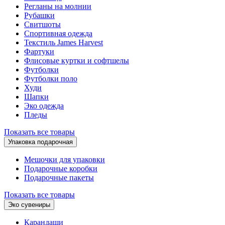
Регланы на молнии
Рубашки
Свитшоты
Спортивная одежда
Текстиль James Harvest
Фартуки
Флисовые куртки и софтшелы
Футболки
Футболки поло
Худи
Шапки
Эко одежда
Пледы
Показать все товары
Упаковка подарочная
Мешочки для упаковки
Подарочные коробки
Подарочные пакеты
Показать все товары
Эко сувениры
Карандаши