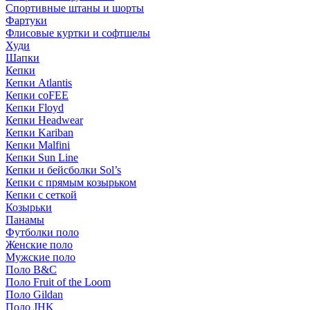
Спортивные штаны и шорты
Фартуки
Флисовые куртки и софтшелы
Худи
Шапки
Кепки
Кепки Atlantis
Кепки coFEE
Кепки Floyd
Кепки Headwear
Кепки Kariban
Кепки Malfini
Кепки Sun Line
Кепки и бейсболки Sol’s
Кепки с прямым козырьком
Кепки с сеткой
Козырьки
Панамы
Футболки поло
Женские поло
Мужские поло
Поло B&C
Поло Fruit of the Loom
Поло Gildan
Поло JHK