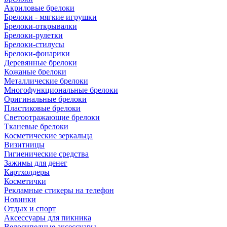
Акриловые брелоки
Брелоки - мягкие игрушки
Брелоки-открывалки
Брелоки-рулетки
Брелоки-стилусы
Брелоки-фонарики
Деревянные брелоки
Кожаные брелоки
Металлические брелоки
Многофункциональные брелоки
Оригинальные брелоки
Пластиковые брелоки
Светоотражающие брелоки
Тканевые брелоки
Косметические зеркальца
Визитницы
Гигиенические средства
Зажимы для денег
Картхолдеры
Косметички
Рекламные стикеры на телефон
Новинки
Отдых и спорт
Аксессуары для пикника
Велосипедные аксессуары