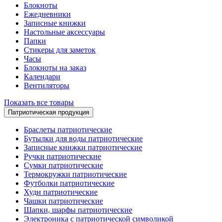
Блокноты
Ежедневники
Записные книжки
Настольные аксессуары
Папки
Стикеры для заметок
Часы
Блокноты на заказ
Календари
Вентиляторы
Показать все товары
Патриотическая продукция
Браслеты патриотические
Бутылки для воды патриотические
Записные книжки патриотические
Ручки патриотические
Сумки патриотические
Термокружки патриотические
Футболки патриотические
Худи патриотические
Чашки патриотические
Шапки, шарфы патриотические
Электроника с патриотической символикой