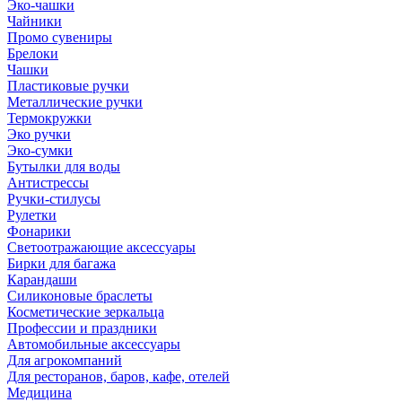
Эко-чашки
Чайники
Промо сувениры
Брелоки
Чашки
Пластиковые ручки
Металлические ручки
Термокружки
Эко ручки
Эко-сумки
Бутылки для воды
Антистрессы
Ручки-стилусы
Рулетки
Фонарики
Светоотражающие аксессуары
Бирки для багажа
Карандаши
Силиконовые браслеты
Косметические зеркальца
Профессии и праздники
Автомобильные аксессуары
Для агрокомпаний
Для ресторанов, баров, кафе, отелей
Медицина