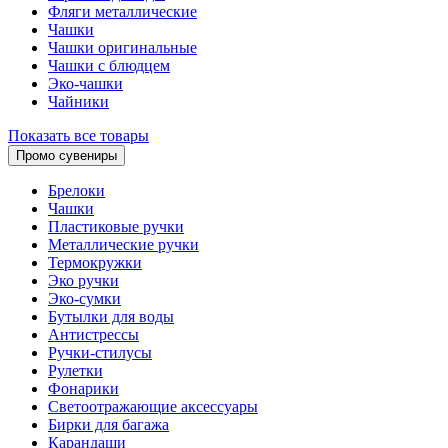
Фляги металлические
Чашки
Чашки оригинальные
Чашки с блюдцем
Эко-чашки
Чайники
Показать все товары
Промо сувениры
Брелоки
Чашки
Пластиковые ручки
Металлические ручки
Термокружки
Эко ручки
Эко-сумки
Бутылки для воды
Антистрессы
Ручки-стилусы
Рулетки
Фонарики
Светоотражающие аксессуары
Бирки для багажа
Карандаши