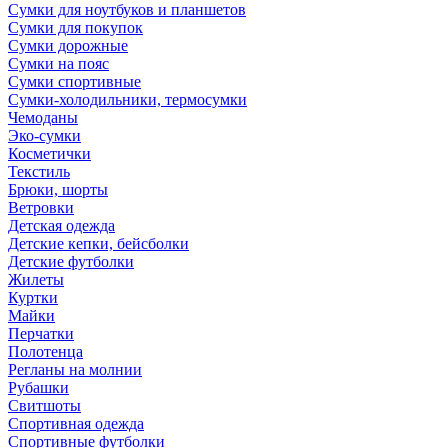
Сумки для ноутбуков и планшетов
Сумки для покупок
Сумки дорожные
Сумки на пояс
Сумки спортивные
Сумки-холодильники, термосумки
Чемоданы
Эко-сумки
Косметички
Текстиль
Брюки, шорты
Ветровки
Детская одежда
Детские кепки, бейсболки
Детские футболки
Жилеты
Куртки
Майки
Перчатки
Полотенца
Регланы на молнии
Рубашки
Свитшоты
Спортивная одежда
Спортивные футболки