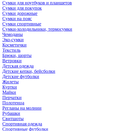
Сумки для ноутбуков и планшетов
Сумки для покупок
Сумки дорожные
Сумки на пояс
Сумки спортивные
Сумки-холодильники, термосумки
Чемоданы
Эко-сумки
Косметички
Текстиль
Брюки, шорты
Ветровки
Детская одежда
Детские кепки, бейсболки
Детские футболки
Жилеты
Куртки
Майки
Перчатки
Полотенца
Регланы на молнии
Рубашки
Свитшоты
Спортивная одежда
Спортивные футболки