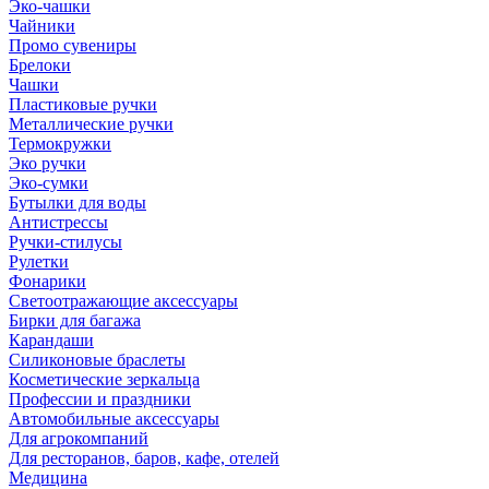
Эко-чашки
Чайники
Промо сувениры
Брелоки
Чашки
Пластиковые ручки
Металлические ручки
Термокружки
Эко ручки
Эко-сумки
Бутылки для воды
Антистрессы
Ручки-стилусы
Рулетки
Фонарики
Светоотражающие аксессуары
Бирки для багажа
Карандаши
Силиконовые браслеты
Косметические зеркальца
Профессии и праздники
Автомобильные аксессуары
Для агрокомпаний
Для ресторанов, баров, кафе, отелей
Медицина