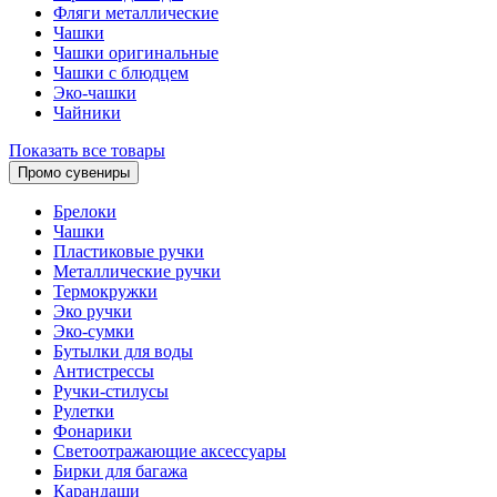
Фляги металлические
Чашки
Чашки оригинальные
Чашки с блюдцем
Эко-чашки
Чайники
Показать все товары
Промо сувениры
Брелоки
Чашки
Пластиковые ручки
Металлические ручки
Термокружки
Эко ручки
Эко-сумки
Бутылки для воды
Антистрессы
Ручки-стилусы
Рулетки
Фонарики
Светоотражающие аксессуары
Бирки для багажа
Карандаши