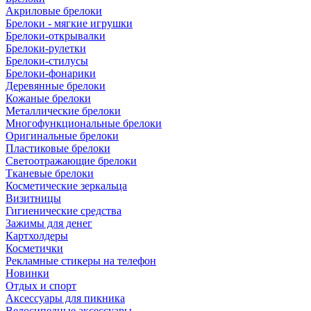
Акриловые брелоки
Брелоки - мягкие игрушки
Брелоки-открывалки
Брелоки-рулетки
Брелоки-стилусы
Брелоки-фонарики
Деревянные брелоки
Кожаные брелоки
Металлические брелоки
Многофункциональные брелоки
Оригинальные брелоки
Пластиковые брелоки
Светоотражающие брелоки
Тканевые брелоки
Косметические зеркальца
Визитницы
Гигиенические средства
Зажимы для денег
Картхолдеры
Косметички
Рекламные стикеры на телефон
Новинки
Отдых и спорт
Аксессуары для пикника
Велосипедные аксессуары