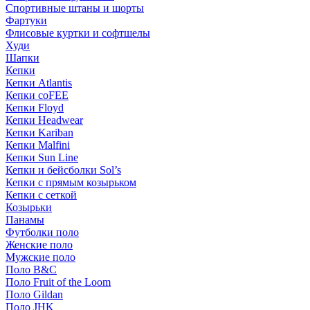
Спортивные штаны и шорты
Фартуки
Флисовые куртки и софтшелы
Худи
Шапки
Кепки
Кепки Atlantis
Кепки coFEE
Кепки Floyd
Кепки Headwear
Кепки Kariban
Кепки Malfini
Кепки Sun Line
Кепки и бейсболки Sol’s
Кепки с прямым козырьком
Кепки с сеткой
Козырьки
Панамы
Футболки поло
Женские поло
Мужские поло
Поло B&C
Поло Fruit of the Loom
Поло Gildan
Поло JHK