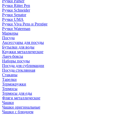
Ручки Parker
Ручки Ritter Pen
Ручки Schneider
Ручки Senator
Ручки UMA
Ручки Viva Pens и Prestige
Ручки Waterman
Маркеры
Посуда
Аксессуары для посуды
Бутылки для воды
Кружки металлические
Ланч-боксы
Наборы посуды
Посуда для сублимации
Посуда стеклянная
Стаканы
Тарелки
Термокружки
Термосы
Термосы для еды
Фляги металлические
Чашки
Чашки оригинальные
Чашки с блюдцем