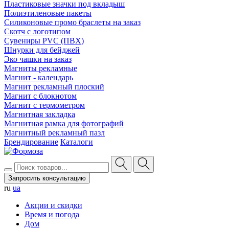
Пластиковые значки под вкладыш
Полиэтиленовые пакеты
Силиконовые промо браслеты на заказ
Скотч с логотипом
Сувениры PVC (ПВХ)
Шнурки для бейджей
Эко чашки на заказ
Магниты рекламные
Магнит - календарь
Магнит рекламный плоский
Магнит с блокнотом
Магнит с термометром
Магнитная закладка
Магнитная рамка для фотографий
Магнитный рекламный пазл
Брендирование
Каталоги
Запросить консультацию
ru
ua
Акции и скидки
Время и погода
Дом