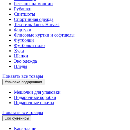
Регланы на молнии
Рубашки
Свитшоты
Спортивная одежда
Текстиль James Harvest
Фартуки
Флисовые куртки и софтшелы
Футболки
Футболки поло
Худи
Шапки
Эко одежда
Пледы
Показать все товары
Упаковка подарочная
Мешочки для упаковки
Подарочные коробки
Подарочные пакеты
Показать все товары
Эко сувениры
Карандаши