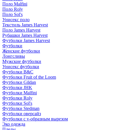
Поло Malfini
Поло Roly
Поло Sol's
Унисекс поло
Текстиль James Harvest
Поло James Harvest
Рубашки James Harvest
Футболки James Harvest
Футболки
Женские футболки
Лонгсливы
Мужские футболки
Унисекс футболки
Футболки B&C
Футболки Fruit of the Loom
Футболки Gildan
Футболки JHK
Футболки Malfini
Футболки Roly
Футболки Sol's
Футболки Stedman
Футболки оверсайз
Футболки с v-образным вырезом
Эко одежда
Пледы