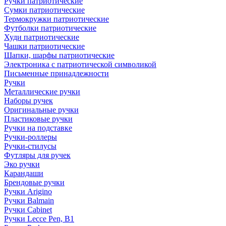
Ручки патриотические
Сумки патриотические
Термокружки патриотические
Футболки патриотические
Худи патриотические
Чашки патриотические
Шапки, шарфы патриотические
Электроника с патриотической символикой
Письменные принадлежности
Ручки
Металлические ручки
Наборы ручек
Оригинальные ручки
Пластиковые ручки
Ручки на подставке
Ручки-роллеры
Ручки-стилусы
Футляры для ручек
Эко ручки
Карандаши
Брендовые ручки
Ручки Arigino
Ручки Balmain
Ручки Cabinet
Ручки Lecce Pen, B1