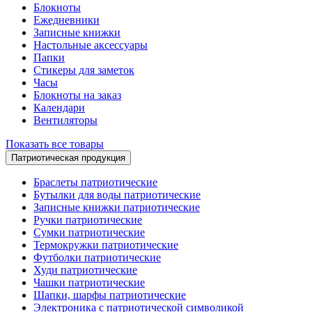
Блокноты
Ежедневники
Записные книжки
Настольные аксессуары
Папки
Стикеры для заметок
Часы
Блокноты на заказ
Календари
Вентиляторы
Показать все товары
Патриотическая продукция
Браслеты патриотические
Бутылки для воды патриотические
Записные книжки патриотические
Ручки патриотические
Сумки патриотические
Термокружки патриотические
Футболки патриотические
Худи патриотические
Чашки патриотические
Шапки, шарфы патриотические
Электроника с патриотической символикой