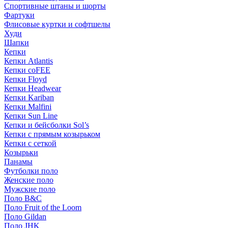
Спортивные штаны и шорты
Фартуки
Флисовые куртки и софтшелы
Худи
Шапки
Кепки
Кепки Atlantis
Кепки coFEE
Кепки Floyd
Кепки Headwear
Кепки Kariban
Кепки Malfini
Кепки Sun Line
Кепки и бейсболки Sol’s
Кепки с прямым козырьком
Кепки с сеткой
Козырьки
Панамы
Футболки поло
Женские поло
Мужские поло
Поло B&C
Поло Fruit of the Loom
Поло Gildan
Поло JHK