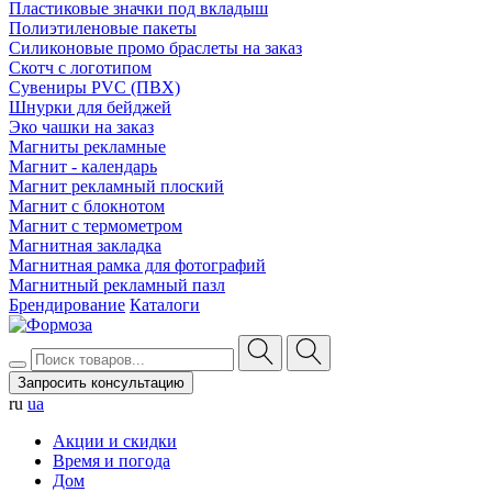
Пластиковые значки под вкладыш
Полиэтиленовые пакеты
Силиконовые промо браслеты на заказ
Скотч с логотипом
Сувениры PVC (ПВХ)
Шнурки для бейджей
Эко чашки на заказ
Магниты рекламные
Магнит - календарь
Магнит рекламный плоский
Магнит с блокнотом
Магнит с термометром
Магнитная закладка
Магнитная рамка для фотографий
Магнитный рекламный пазл
Брендирование
Каталоги
Запросить консультацию
ru
ua
Акции и скидки
Время и погода
Дом