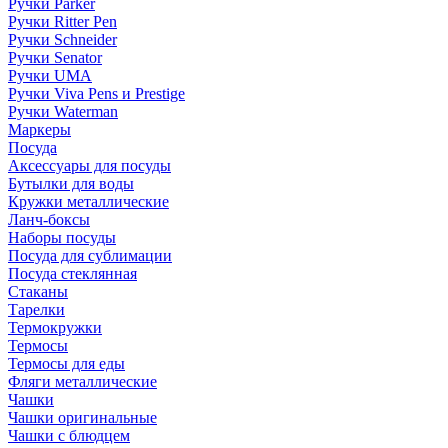
Ручки Parker
Ручки Ritter Pen
Ручки Schneider
Ручки Senator
Ручки UMA
Ручки Viva Pens и Prestige
Ручки Waterman
Маркеры
Посуда
Аксессуары для посуды
Бутылки для воды
Кружки металлические
Ланч-боксы
Наборы посуды
Посуда для сублимации
Посуда стеклянная
Стаканы
Тарелки
Термокружки
Термосы
Термосы для еды
Фляги металлические
Чашки
Чашки оригинальные
Чашки с блюдцем