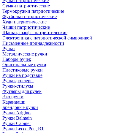
Ручки патриотические
Сумки патриотические
Термокружки патриотические
Футболки патриотические
Худи патриотические
Чашки патриотические
Шапки, шарфы патриотические
Электроника с патриотической символикой
Письменные принадлежности
Ручки
Металлические ручки
Наборы ручек
Оригинальные ручки
Пластиковые ручки
Ручки на подставке
Ручки-роллеры
Ручки-стилусы
Футляры для ручек
Эко ручки
Карандаши
Брендовые ручки
Ручки Arigino
Ручки Balmain
Ручки Cabinet
Ручки Lecce Pen, B1