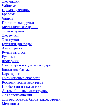
Эко-чашки
Чайники
Промо сувениры
Брелоки
Чашки
Пластиковые ручки
Металлические ручки
Термокружки
Эко ручки
Эко-сумки
Бутылки для воды
Антистрессы
Ручки-стилусы
Рулетки
Фонарики
Светоотражающие аксессуары
Бирки для багажа
Карандаши
Силиконовые браслеты
Косметические зеркальца
Профессии и праздники
Автомобильные аксессуары
Для агрокомпаний
Для ресторанов, баров, кафе, отелей
Медицина