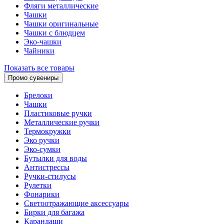
Фляги металлические
Чашки
Чашки оригинальные
Чашки с блюдцем
Эко-чашки
Чайники
Показать все товары
Промо сувениры
Брелоки
Чашки
Пластиковые ручки
Металлические ручки
Термокружки
Эко ручки
Эко-сумки
Бутылки для воды
Антистрессы
Ручки-стилусы
Рулетки
Фонарики
Светоотражающие аксессуары
Бирки для багажа
Карандаши