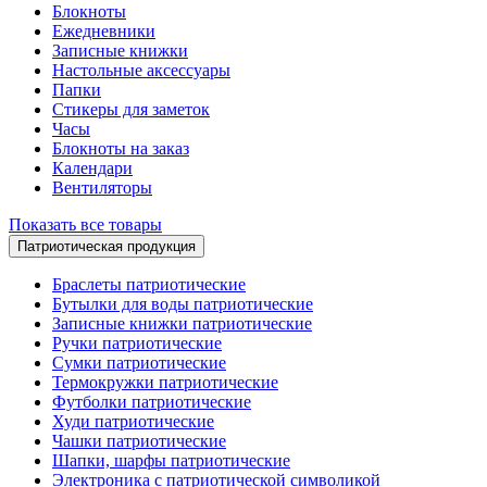
Блокноты
Ежедневники
Записные книжки
Настольные аксессуары
Папки
Стикеры для заметок
Часы
Блокноты на заказ
Календари
Вентиляторы
Показать все товары
Патриотическая продукция
Браслеты патриотические
Бутылки для воды патриотические
Записные книжки патриотические
Ручки патриотические
Сумки патриотические
Термокружки патриотические
Футболки патриотические
Худи патриотические
Чашки патриотические
Шапки, шарфы патриотические
Электроника с патриотической символикой