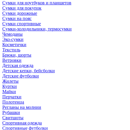
Сумки для ноутбуков и планшетов
Сумки для покупок
Сумки дорожные
Сумки на пояс
Сумки спортивные
Сумки-холодильники, термосумки
Чемоданы
Эко-сумки
Косметички
Текстиль
Брюки, шорты
Ветровки
Детская одежда
Детские кепки, бейсболки
Детские футболки
Жилеты
Куртки
Майки
Перчатки
Полотенца
Регланы на молнии
Рубашки
Свитшоты
Спортивная одежда
Спортивные футболки