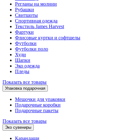
Регланы на молнии
Рубашки
Свитшоты
Спортивная одежда
Текстиль James Harvest
Фартуки
Флисовые куртки и софтшелы
Футболки
Футболки поло
Худи
Шапки
Эко одежда
Пледы
Показать все товары
Упаковка подарочная
Мешочки для упаковки
Подарочные коробки
Подарочные пакеты
Показать все товары
Эко сувениры
Карандаши