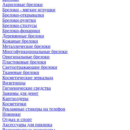
Акриловые брелоки
Брелоки - мягкие игрушки
Брелоки-открывалки
Брелоки-рулетки
Брелоки-стилусы
Брелоки-фонарики
Деревянные брелоки
Кожаные брелоки
Металлические брелоки
Многофункциональные брелоки
Оригинальные брелоки
Пластиковые брелоки
Светоотражающие брелоки
Тканевые брелоки
Косметические зеркальца
Визитницы
Гигиенические средства
Зажимы для денег
Картхолдеры
Косметички
Рекламные стикеры на телефон
Новинки
Отдых и спорт
Аксессуары для пикника
Велосипедные аксессуары