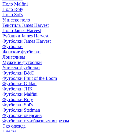
Поло Malfini
Поло Roly
Поло Sol's
Унисекс поло
Текстиль James Harvest
Поло James Harvest
Рубашки James Harvest
Футболки James Harvest
Футболки
Женские футболки
Лонгсливы
Мужские футболки
Унисекс футболки
Футболки B&C
Футболки Fruit of the Loom
Футболки Gildan
Футболки JHK
Футболки Malfini
Футболки Roly
Футболки Sol's
Футболки Stedman
Футболки оверсайз
Футболки с v-образным вырезом
Эко одежда
Пледы